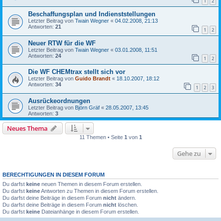
1
2
Beschaffungsplan und Indienststellungen
Letzter Beitrag von
Twain Wegner
«
04.02.2008, 21:13
Antworten:
21
1
2
Neuer RTW für die WF
Letzter Beitrag von
Twain Wegner
«
03.01.2008, 11:51
Antworten:
24
1
2
Die WF CHEMtrax stellt sich vor
Letzter Beitrag von
Guido Brandt
«
18.10.2007, 18:12
Antworten:
34
1
2
3
Ausrückeordnungen
Letzter Beitrag von
Björn Gräf
«
28.05.2007, 13:45
Antworten:
3
Neues Thema
11 Themen • Seite
1
von
1
Gehe zu
BERECHTIGUNGEN IN DIESEM FORUM
Du darfst
keine
neuen Themen in diesem Forum erstellen.
Du darfst
keine
Antworten zu Themen in diesem Forum erstellen.
Du darfst deine Beiträge in diesem Forum
nicht
ändern.
Du darfst deine Beiträge in diesem Forum
nicht
löschen.
Du darfst
keine
Dateianhänge in diesem Forum erstellen.