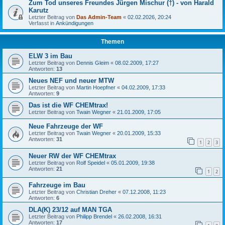
Zum Tod unseres Freundes Jürgen Mischur (†) - von Harald
Karutz
Letzter Beitrag von
Das Admin-Team
«
02.02.2026, 20:24
Verfasst in
Ankündigungen
Themen
ELW 3 im Bau
Letzter Beitrag von
Dennis Gleim
«
08.02.2009, 17:27
Antworten:
13
Neues NEF und neuer MTW
Letzter Beitrag von
Martin Hoepfner
«
04.02.2009, 17:33
Antworten:
9
Das ist die WF CHEMtrax!
Letzter Beitrag von
Twain Wegner
«
21.01.2009, 17:05
Neue Fahrzeuge der WF
Letzter Beitrag von
Twain Wegner
«
20.01.2009, 15:33
Antworten:
31
1
2
3
Neuer RW der WF CHEMtrax
Letzter Beitrag von
Rolf Speidel
«
05.01.2009, 19:38
Antworten:
21
1
2
Fahrzeuge im Bau
Letzter Beitrag von
Christian Dreher
«
07.12.2008, 11:23
Antworten:
6
DLA(K) 23/12 auf MAN TGA
Letzter Beitrag von
Philipp Brendel
«
26.02.2008, 16:31
Antworten:
17