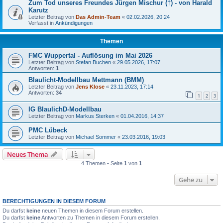
Zum Tod unseres Freundes Jürgen Mischur (†) - von Harald
Karutz
Letzter Beitrag von
Das Admin-Team
«
02.02.2026, 20:24
Verfasst in
Ankündigungen
Themen
FMC Wuppertal - Auflösung im Mai 2026
Letzter Beitrag von
Stefan Buchen
«
29.05.2026, 17:07
Antworten:
1
Blaulicht-Modellbau Mettmann (BMM)
Letzter Beitrag von
Jens Klose
«
23.11.2023, 17:14
Antworten:
34
1
2
3
IG BlaulichD-Modellbau
Letzter Beitrag von
Markus Sterken
«
01.04.2016, 14:37
PMC Lübeck
Letzter Beitrag von
Michael Sommer
«
23.03.2016, 19:03
Neues Thema
4 Themen • Seite
1
von
1
Gehe zu
BERECHTIGUNGEN IN DIESEM FORUM
Du darfst
keine
neuen Themen in diesem Forum erstellen.
Du darfst
keine
Antworten zu Themen in diesem Forum erstellen.