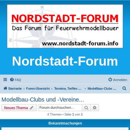
Nordstadt-Forum
FAQ
Anmelden
S
Startseite
Foren-Übersicht
Termine, Treffen und Ausstellungen
Modellbau-Clubs und -Vereine...
u
Modellbau-Clubs und -Vereine...
c
Suche
Erweiterte Suche
Neues Thema
h
4 Themen • Seite
1
von
1
e
Bekanntmachungen