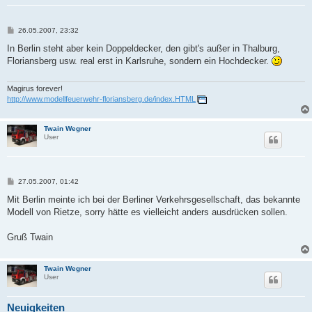
B
26.05.2007, 23:32
e
i
In Berlin steht aber kein Doppeldecker, den gibt's außer in Thalburg,
t
Floriansberg usw. real erst in Karlsruhe, sondern ein Hochdecker.
r
a
g
Magirus forever!
http://www.modellfeuerwehr-floriansberg.de/index.HTML
Twain Wegner
User
B
27.05.2007, 01:42
e
i
Mit Berlin meinte ich bei der Berliner Verkehrsgesellschaft, das bekannte
t
Modell von Rietze, sorry hätte es vielleicht anders ausdrücken sollen.
r
a
g
Gruß Twain
Twain Wegner
User
Neuigkeiten