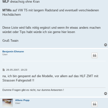
WLF
dreiachsig ohne Kran
MTWs
auf VW T5 mit langem Radstand und eventuell verschiedenen
Hochdächern
Diese Liste wird falls nötig ergänzt und wenn ihr etwas anders machen
würdet oder Tips habt würde ich sie gerne hier lesen
Gruß Twain
Benjamin Ehmann
User
B
26.05.2007, 19:23
e
i
na, ich bin gespannt auf die Modelle, vor allem auf das HLF ZMT mit
t
Strassen Fahrgestell !!
r
a
g
Dumme Fragen gibt es nicht, nur dumme Antworten !
Alfons Popp
User