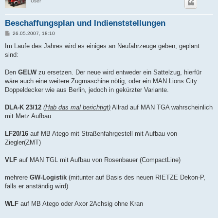
User
Beschaffungsplan und Indienststellungen
B
26.05.2007, 18:10
e
i
Im Laufe des Jahres wird es einiges an Neufahrzeuge geben, geplant
t
sind:
r
a
g
Den
GELW
zu ersetzen. Der neue wird entweder ein Sattelzug, hierfür
wäre auch eine weitere Zugmaschine nötig, oder ein MAN Lions City
Doppeldecker wie aus Berlin, jedoch in gekürzter Variante.
DLA-K 23/12
(Hab das mal berichtigt)
Allrad auf MAN TGA wahrscheinlich
mit Metz Aufbau
LF20/16
auf MB Atego mit Straßenfahrgestell mit Aufbau von
Ziegler(ZMT)
VLF
auf MAN TGL mit Aufbau von Rosenbauer (CompactLine)
mehrere
GW-Logistik
(mitunter auf Basis des neuen RIETZE Dekon-P,
falls er anständig wird)
WLF
auf MB Atego oder Axor 2Achsig ohne Kran