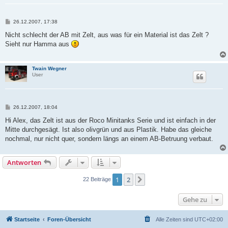
B
26.12.2007, 17:38
e
i
Nicht schlecht der AB mit Zelt, aus was für ein Material ist das Zelt ?
t
Sieht nur Hamma aus
r
a
g
Twain Wegner
User
B
26.12.2007, 18:04
e
i
Hi Alex, das Zelt ist aus der Roco Minitanks Serie und ist einfach in der
t
Mitte durchgesägt. Ist also olivgrün und aus Plastik. Habe das gleiche
r
a
nochmal, nur nicht quer, sondern längs an einem AB-Betruung verbaut.
g
Antworten
1
2
Nächste
22 Beiträge
Gehe zu
Startseite
Foren-Übersicht
Alle Zeiten sind
UTC+02:00