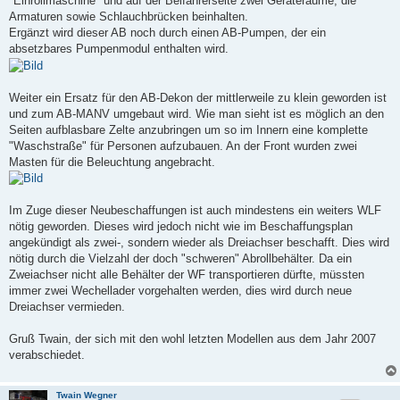
"Einrollmaschine" und auf der Beifahrerseite zwei Geräteräume, die
Armaturen sowie Schlauchbrücken beinhalten.
Ergänzt wird dieser AB noch durch einen AB-Pumpen, der ein
absetzbares Pumpenmodul enthalten wird.
Weiter ein Ersatz für den AB-Dekon der mittlerweile zu klein geworden ist
und zum AB-MANV umgebaut wird. Wie man sieht ist es möglich an den
Seiten aufblasbare Zelte anzubringen um so im Innern eine komplette
"Waschstraße" für Personen aufzubauen. An der Front wurden zwei
Masten für die Beleuchtung angebracht.
Im Zuge dieser Neubeschaffungen ist auch mindestens ein weiters WLF
nötig geworden. Dieses wird jedoch nicht wie im Beschaffungsplan
angekündigt als zwei-, sondern wieder als Dreiachser beschafft. Dies wird
nötig durch die Vielzahl der doch "schweren" Abrollbehälter. Da ein
Zweiachser nicht alle Behälter der WF transportieren dürfte, müssten
immer zwei Wechellader vorgehalten werden, dies wird durch neue
Dreiachser vermieden.
Gruß Twain, der sich mit den wohl letzten Modellen aus dem Jahr 2007
verabschiedet.
Twain Wegner