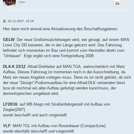
User
B
26.12.2007, 16:19
e
i
Hier dann noch einmal eine Aktualisierung des Beschaffungplanes:
t
r
a
GELW
: Der neue Großeinsatzleitwagen wird, wie gesagt, auf einem MAN
g
Lions City DD basieren, der in der Länge gekürzt wird. Das Fahrzeug
befindet sich momentan im Bau und kommt vom Hersteller direkt zum
"Umbauer". Ergo ergibt sich eine Fertigstellung 2008
DLA-K 23/12
: Allrad Drehleiter auf MAN TGA, wahrscheinlich mit Metz
Aufbau. Dieses Fahrzeug ist momentan noch in der Ausschreibung, da
Metz ein neues Angebot vorlegen muss. Denn es ist nicht geklärt, ob sich
der neue "Design"-Podiumsaufbau für eine Allrad-DLK verwenden lässt
bzw ob nochmal ein alter Aufbau gefertigt werden kann/muss, der
dementsprechen umgebaut wird.
LF20/16
: auf MB Atego mit Straßenfahrgestell mit Aufbau von
Ziegler(ZMT)
wurde beschafft und auch vorgestellt
VLF
: MAN TGL mit Aufbau von Rosenbauer (CompactLine)
wurde ebenfalls beschafft und vorgestellt