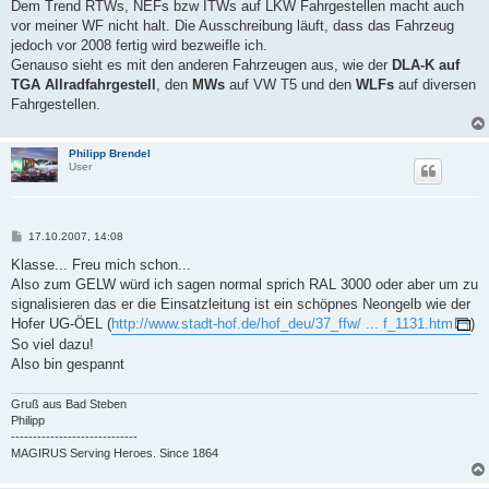
Dem Trend RTWs, NEFs bzw ITWs auf LKW Fahrgestellen macht auch
vor meiner WF nicht halt. Die Ausschreibung läuft, dass das Fahrzeug
jedoch vor 2008 fertig wird bezweifle ich.
Genauso sieht es mit den anderen Fahrzeugen aus, wie der
DLA-K auf
TGA Allradfahrgestell
, den
MWs
auf VW T5 und den
WLFs
auf diversen
Fahrgestellen.
Philipp Brendel
User
B
17.10.2007, 14:08
e
i
Klasse... Freu mich schon...
t
Also zum GELW würd ich sagen normal sprich RAL 3000 oder aber um zu
r
a
signalisieren das er die Einsatzleitung ist ein schöpnes Neongelb wie der
g
Hofer UG-ÖEL (
http://www.stadt-hof.de/hof_deu/37_ffw/ ... f_1131.htm
)
So viel dazu!
Also bin gespannt
Gruß aus Bad Steben
Philipp
-----------------------------
MAGIRUS Serving Heroes. Since 1864