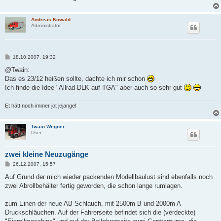
Andreas Kowald
Administrator
B
18.10.2007, 19:32
e
i
@Twain:
t
Das es 23/12 heißen sollte, dachte ich mir schon
r
a
Ich finde die Idee "Allrad-DLK auf TGA" aber auch so sehr gut
g
Et hätt noch immer jot jejange!
Twain Wegner
User
zwei kleine Neuzugänge
B
26.12.2007, 15:57
e
i
Auf Grund der mich wieder packenden Modellbaulust sind ebenfalls noch
t
zwei Abrollbehälter fertig geworden, die schon lange rumlagen.
r
a
g
zum Einen der neue AB-Schlauch, mit 2500m B und 2000m A
Druckschläuchen. Auf der Fahrerseite befindet sich die (verdeckte)