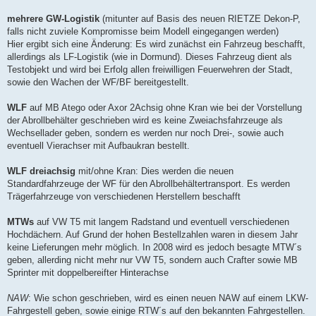
mehrere GW-Logistik
(mitunter auf Basis des neuen RIETZE Dekon-P,
falls nicht zuviele Kompromisse beim Modell eingegangen werden)
Hier ergibt sich eine Änderung: Es wird zunächst ein Fahrzeug beschafft,
allerdings als LF-Logistik (wie in Dormund). Dieses Fahrzeug dient als
Testobjekt und wird bei Erfolg allen freiwilligen Feuerwehren der Stadt,
sowie den Wachen der WF/BF bereitgestellt.
WLF
auf MB Atego oder Axor 2Achsig ohne Kran wie bei der Vorstellung
der Abrollbehälter geschrieben wird es keine Zweiachsfahrzeuge als
Wechsellader geben, sondern es werden nur noch Drei-, sowie auch
eventuell Vierachser mit Aufbaukran bestellt.
WLF dreiachsig
mit/ohne Kran: Dies werden die neuen
Standardfahrzeuge der WF für den Abrollbehältertransport. Es werden
Trägerfahrzeuge von verschiedenen Herstellern beschafft
MTWs
auf VW T5 mit langem Radstand und eventuell verschiedenen
Hochdächern. Auf Grund der hohen Bestellzahlen waren in diesem Jahr
keine Lieferungen mehr möglich. In 2008 wird es jedoch besagte MTW´s
geben, allerding nicht mehr nur VW T5, sondern auch Crafter sowie MB
Sprinter mit doppelbereifter Hinterachse
NAW
: Wie schon geschrieben, wird es einen neuen NAW auf einem LKW-
Fahrgestell geben, sowie einige RTW´s auf den bekannten Fahrgestellen.