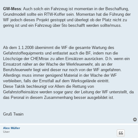
GW-Mess
: Auch solch ein Fahrzeug ist momentan in der Beschaffung,
Grundmodell sollte ein RTW-Koffer sein. Momentan hat die Führung der
WF jedoch dieses Projekt gestoppt und überlegt ob der Platz nicht zu
gering ist und ein Fahrzeug über 5to beschafft werden sollte/muss.
Ab dem 1.1.2008 übernimmt die WF die gesamte Wartung des
Gefahrstoffequipments und entlastet auch die BF, indem nun die
Löschzüge der CHEMtrax zu allen Einsätzen ausrücken. D.h. wenn ein
Einsatzort näher an der Wache der Werkfeuerwehr, als an der
Berufsfeuerwehr liegt wird dieser nur noch von der WF angefahren.
Allerdings muss immer genügend Material in der Wache der WF
verbleiben, falls der Ernstfall auf dem Werksgelände eintritt.
Diese Taktik bechleunigt vor Allem die Rettung von
Gefahrstoffeinsätze werden sogar ganz der Leitung der WF unterstellt, da
das Peronal in diesem Zusammenhang besser ausgebildet ist.
Gruß Twain
Alex Müller
User