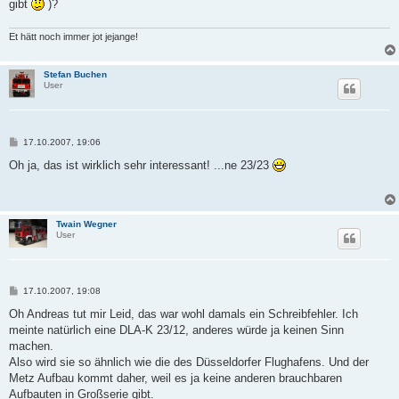
gibt
)?
Et hätt noch immer jot jejange!
Stefan Buchen
User
B
17.10.2007, 19:06
e
i
Oh ja, das ist wirklich sehr interessant! ...ne 23/23
t
r
a
g
Twain Wegner
User
B
17.10.2007, 19:08
e
i
Oh Andreas tut mir Leid, das war wohl damals ein Schreibfehler. Ich
t
meinte natürlich eine DLA-K 23/12, anderes würde ja keinen Sinn
r
a
machen.
g
Also wird sie so ähnlich wie die des Düsseldorfer Flughafens. Und der
Metz Aufbau kommt daher, weil es ja keine anderen brauchbaren
Aufbauten in Großserie gibt.