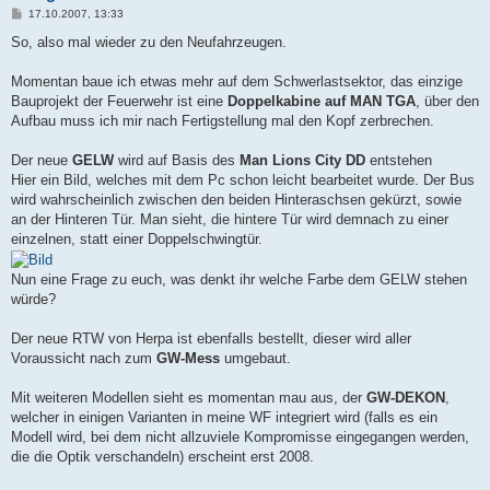
B
17.10.2007, 13:33
e
i
So, also mal wieder zu den Neufahrzeugen.
t
r
a
Momentan baue ich etwas mehr auf dem Schwerlastsektor, das einzige
g
Bauprojekt der Feuerwehr ist eine
Doppelkabine auf MAN TGA
, über den
Aufbau muss ich mir nach Fertigstellung mal den Kopf zerbrechen.
Der neue
GELW
wird auf Basis des
Man Lions City DD
entstehen
Hier ein Bild, welches mit dem Pc schon leicht bearbeitet wurde. Der Bus
wird wahrscheinlich zwischen den beiden Hinteraschsen gekürzt, sowie
an der Hinteren Tür. Man sieht, die hintere Tür wird demnach zu einer
einzelnen, statt einer Doppelschwingtür.
Nun eine Frage zu euch, was denkt ihr welche Farbe dem GELW stehen
würde?
Der neue RTW von Herpa ist ebenfalls bestellt, dieser wird aller
Voraussicht nach zum
GW-Mess
umgebaut.
Mit weiteren Modellen sieht es momentan mau aus, der
GW-DEKON
,
welcher in einigen Varianten in meine WF integriert wird (falls es ein
Modell wird, bei dem nicht allzuviele Kompromisse eingegangen werden,
die die Optik verschandeln) erscheint erst 2008.