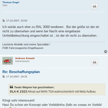
Thomas Engel
User
B
17.10.2007, 15:00
e
i
Ich würde auch eher zu RAL 3000 tendieren . Bei der größe ist der eh
t
nicht zu übersehen und wenn bei Nacht eine eingebaute
r
a
Umfeldbeleuchtung eingeschaltet ist , ist der eh nicht zu übersehen .
g
Lackierte Modelle sind meine Spezialität !
FWE Fahrzeugwerke Engelhausen
Andreas Kowald
Administrator
Re: Beschaffungsplan
B
17.10.2007, 18:25
e
i
t
Twain Wegner hat geschrieben:
r
a
DLA-K 23/23
Allrad auf MAN TGA wahrscheinlich mit Metz Aufbau
g
Klingt sehr interessant!
Hast Du schon ein Konzept oder Vorbildinfos (falls es sowas im Vorbild