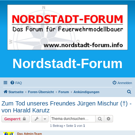
Nordstadt-Forum
FAQ
Anmelden
S
Startseite
Foren-Übersicht
Forum
Ankündigungen
u
Zum Tod unseres Freundes Jürgen Mischur (†) -
c
von Harald Karutz
h
Suche
Erweiterte S
Gesperrt
e
1 Beitrag • Seite
1
von
1
Das Admin-Team