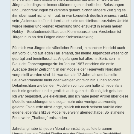
Jürgen allerdings mit immer stärkeren gesundheitlichen Belastungen
und Einschränkungen zu kämpfen gehabt. Schon längere Zeit ging es
ihm überhaupt nicht mehr gut. Er war körperlich deutlich eingeschränkt,
sein „Aktionsradius“ und damit auch sein unmittelbares soziales Umfeld
wurde kleiner und kleiner. Ablenkung fand er zuletzt in einem neuen
Hobby – Gebäudemodellbau aus Klemmbausteinen. Verstorben ist
Jürgen nun an den Folgen einer Krebserkrankung.
Für mich war Jürgen ein väterlicher Freund, in mancher Hinsicht auch
ein Vorbild und auf jeden Fall jemand, der meine Jugendzeit wesentlich
geprägt und beeinflusst hat. Angefangen hat alles mit Berichten im
Blaulicht-Fahrzeugmagazin: Im Januar 1987 erschien die erste
Ausgabe dieser Zeitschrift, in der Modelle der Feuerwehr Nordstadt
vorgestellt worden sind. Ich war damals 12 Jahre alt und bastelte
Feuerwehrmodelle mehr oder weniger vor mich hin. Einen solchen
Detailreichtum wie bei den Modellen von Jürgen hatte ich jedenfalls
noch nie gesehen und eigentlich auch gar nicht für möglich gehalten:
Ich war begeistert, wie elektrisiert, und ich habe jeden Artikel über diese
Modelle verschlungen und sogar mehr oder weniger auswendig
gelernt. Es dauerte nicht lange, bis ich mir nach seinem Vorbild eine
eigene, ebenfalls fiktive Modellfeuerwehr überlegt habe: So ist meine
Feuerwehr „Thalburg“ entstanden...
Jahrelang habe ich jeden Monat sehnsüchtig auf die braunen