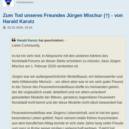
Administrator
Zum Tod unseres Freundes Jürgen Mischur (†) - von
Harald Karutz
B
02.02.2026, 20:24
e
i
t
Harald Karutz
hat geschrieben:
↑
r
a
Liebe Community,
g
es tut mir sehr leid, in Absprache mit den anderen Admins des
Nordstadt-Forums an dieser Stelle schreiben zu müssen, dass Jürgen
Mischur am 1. Februar 2026 verstorben ist.
Jürgen war ein außergewöhnlicher Modellbauer, ein liebenswerter und
stets hilfsbereiter Mensch – vor allem aber war er ein sehr guter Freund.
In der Szene des Feuerwehrmodellbaus dürfte es niemanden geben,
der die unglaublich exakt, detailliert und vor allem unlackiert
gebastelten Modelle der fiktiven, geradezu legendären Feuerwehr
Nordstadt nicht kennt und der diese Modelle nicht xfach bewundert hat.
Feuerwehrmodellbau war Jürgens Lebensinhalt, und er hat ein ganz
besonderes Leben geführt. Nach seinem relativ frühen Ausscheiden
aus dem beruflichen Alltag konnte er sich viele Jahre lang voller Freude
und ganz in Ruhe seiner großen Leidenschaft widmen. Zuletzt hat