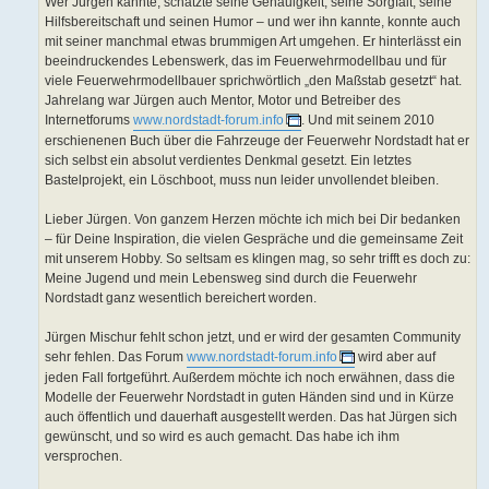
Wer Jürgen kannte, schätzte seine Genauigkeit, seine Sorgfalt, seine
Hilfsbereitschaft und seinen Humor – und wer ihn kannte, konnte auch
mit seiner manchmal etwas brummigen Art umgehen. Er hinterlässt ein
beeindruckendes Lebenswerk, das im Feuerwehrmodellbau und für
viele Feuerwehrmodellbauer sprichwörtlich „den Maßstab gesetzt“ hat.
Jahrelang war Jürgen auch Mentor, Motor und Betreiber des
Internetforums
www.nordstadt-forum.info
. Und mit seinem 2010
erschienenen Buch über die Fahrzeuge der Feuerwehr Nordstadt hat er
sich selbst ein absolut verdientes Denkmal gesetzt. Ein letztes
Bastelprojekt, ein Löschboot, muss nun leider unvollendet bleiben.
Lieber Jürgen. Von ganzem Herzen möchte ich mich bei Dir bedanken
– für Deine Inspiration, die vielen Gespräche und die gemeinsame Zeit
mit unserem Hobby. So seltsam es klingen mag, so sehr trifft es doch zu:
Meine Jugend und mein Lebensweg sind durch die Feuerwehr
Nordstadt ganz wesentlich bereichert worden.
Jürgen Mischur fehlt schon jetzt, und er wird der gesamten Community
sehr fehlen. Das Forum
www.nordstadt-forum.info
wird aber auf
jeden Fall fortgeführt. Außerdem möchte ich noch erwähnen, dass die
Modelle der Feuerwehr Nordstadt in guten Händen sind und in Kürze
auch öffentlich und dauerhaft ausgestellt werden. Das hat Jürgen sich
gewünscht, und so wird es auch gemacht. Das habe ich ihm
versprochen.