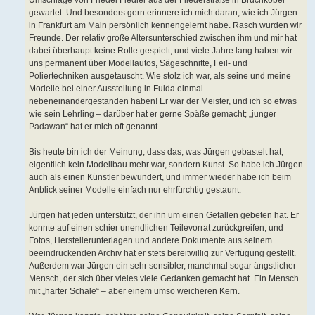
Umschläge von Friedel Fiedler aus der Fliederstraße in Bruchköbel
gewartet. Und besonders gern erinnere ich mich daran, wie ich Jürgen
in Frankfurt am Main persönlich kennengelernt habe. Rasch wurden wir
Freunde. Der relativ große Altersunterschied zwischen ihm und mir hat
dabei überhaupt keine Rolle gespielt, und viele Jahre lang haben wir
uns permanent über Modellautos, Sägeschnitte, Feil- und
Poliertechniken ausgetauscht. Wie stolz ich war, als seine und meine
Modelle bei einer Ausstellung in Fulda einmal
nebeneinandergestanden haben! Er war der Meister, und ich so etwas
wie sein Lehrling – darüber hat er gerne Späße gemacht; „junger
Padawan“ hat er mich oft genannt.
Bis heute bin ich der Meinung, dass das, was Jürgen gebastelt hat,
eigentlich kein Modellbau mehr war, sondern Kunst. So habe ich Jürgen
auch als einen Künstler bewundert, und immer wieder habe ich beim
Anblick seiner Modelle einfach nur ehrfürchtig gestaunt.
Jürgen hat jeden unterstützt, der ihn um einen Gefallen gebeten hat. Er
konnte auf einen schier unendlichen Teilevorrat zurückgreifen, und
Fotos, Herstellerunterlagen und andere Dokumente aus seinem
beeindruckenden Archiv hat er stets bereitwillig zur Verfügung gestellt.
Außerdem war Jürgen ein sehr sensibler, manchmal sogar ängstlicher
Mensch, der sich über vieles viele Gedanken gemacht hat. Ein Mensch
mit „harter Schale“ – aber einem umso weicheren Kern.