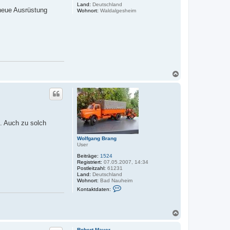
n
o
Land:
Deutschland
l
 neue Ausrüstung
Wohnort:
Waldalgesheim
f
g
a
n
g
B
r
a
n
g
N
a
c
h
o
b
e
m. Auch zu solch
n
Wolfgang Brang
User
Beiträge:
1524
Registriert:
07.05.2007, 14:34
Postleitzahl:
61231
Land:
Deutschland
Wohnort:
Bad Nauheim
K
Kontaktdaten:
o
n
t
a
N
k
a
t
c
d
Robert Mayer