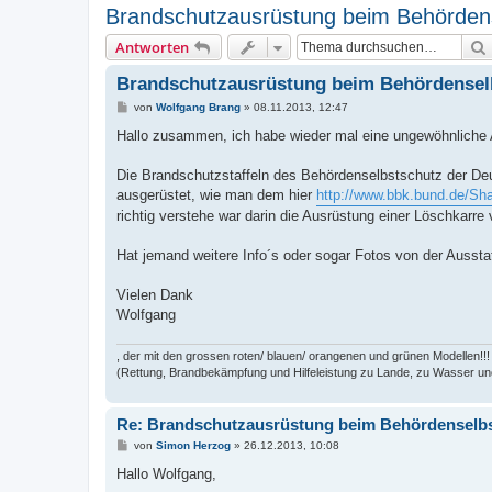
Brandschutzausrüstung beim Behörden
Antworten
Brandschutzausrüstung beim Behördensel
B
von
Wolfgang Brang
»
08.11.2013, 12:47
e
i
Hallo zusammen, ich habe wieder mal eine ungewöhnliche 
t
r
a
Die Brandschutzstaffeln des Behördenselbstschutz der Deu
g
ausgerüstet, wie man dem hier
http://www.bbk.bund.de/Sha
richtig verstehe war darin die Ausrüstung einer Löschkarre 
Hat jemand weitere Info´s oder sogar Fotos von der Aussta
Vielen Dank
Wolfgang
, der mit den grossen roten/ blauen/ orangenen und grünen Modellen!!!
(Rettung, Brandbekämpfung und Hilfeleistung zu Lande, zu Wasser und
Re: Brandschutzausrüstung beim Behördenselb
B
von
Simon Herzog
»
26.12.2013, 10:08
e
i
Hallo Wolfgang,
t