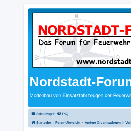
Nordstadt-Foru
Modellbau von Einsatzfahrzeugen der Feuerwe
Schnellzugriff
FAQ
Startseite
Foren-Übersicht
Andere Organisationen in Vor