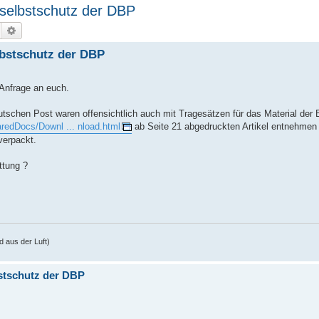
selbstschutz der DBP
Suche
Erweiterte Suche
bstschutz der DBP
Anfrage an euch.
tschen Post waren offensichtlich auch mit Tragesätzen für das Material der 
redDocs/Downl ... nload.html
ab Seite 21 abgedruckten Artikel entnehmen
verpackt.
ttung ?
 aus der Luft)
stschutz der DBP