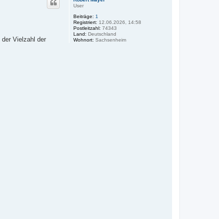
h
a
User
o
t
Beiträge:
1
e
b
Registriert:
12.06.2026, 14:58
n
e
Postleitzahl:
74343
v
n
Land:
Deutschland
o
der Vielzahl der
Wohnort:
Sachsenheim
n
W
o
l
f
g
a
n
g
B
r
a
n
g