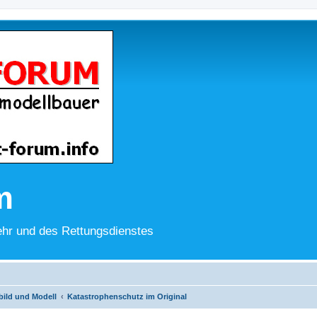
m
hr und des Rettungsdienstes
bild und Modell
Katastrophenschutz im Original