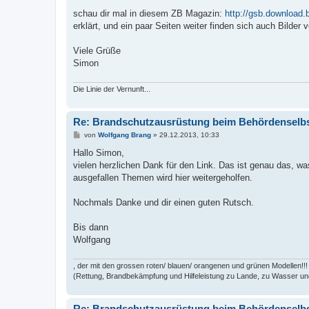
r
a
schau dir mal in diesem ZB Magazin:
http://gsb.download
g
erklärt, und ein paar Seiten weiter finden sich auch Bilder
Viele Grüße
Simon
Die Linie der Vernunft...
Re: Brandschutzausrüstung beim Behördenselb
B
von
Wolfgang Brang
»
29.12.2013, 10:33
e
i
Hallo Simon,
t
vielen herzlichen Dank für den Link. Das ist genau das, w
r
a
ausgefallen Themen wird hier weitergeholfen.
g
Nochmals Danke und dir einen guten Rutsch.
Bis dann
Wolfgang
, der mit den grossen roten/ blauen/ orangenen und grünen Modellen!!!
(Rettung, Brandbekämpfung und Hilfeleistung zu Lande, zu Wasser und
Re: Brandschutzausrüstung beim Behördenselb