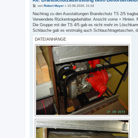
B
von
Robert Mayer
»
15.06.2026, 21:02
e
i
Nachtrag zu den Ausstattungen Brandschutz TS 2/5 tragbar
t
Verwendete Rückentragebehälter. Ansicht vorne + Hinten. 
r
a
Die Gruppe mit der TS 4/5 gab es nicht mehr im Löschkarre
g
Schläuche gab es erstmalig auch Schlauchtragetaschen, 
DATEIANHÄNGE