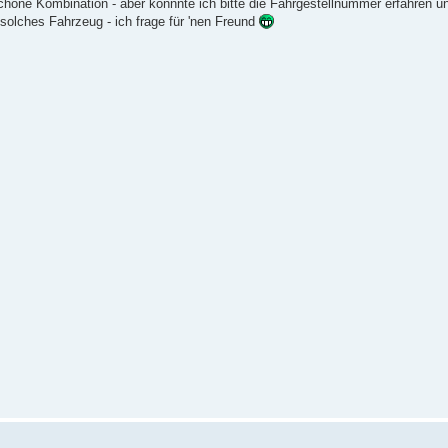
höne Kombination - aber könnnte ich bitte die Fahrgestellnummer erfahren u
solches Fahrzeug - ich frage für 'nen Freund