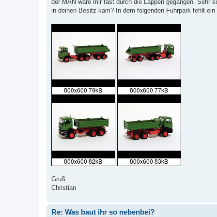
a
der MAN wäre mir fast durch die Lappen gegangen. Sehr sc
g
in deinen Besitz kam? In dem folgenden Fuhrpark fehlt ein 
Gruß
Christian
Re: Was baut ihr so nebenbei?