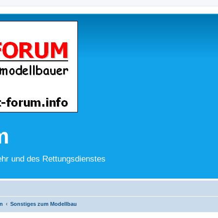
m
hr und des Rettungsdienstes
n
Sonstiges zum Modellbau