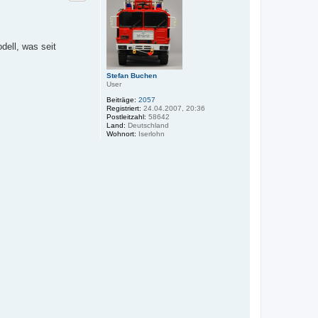
o
b
e
n
dell, was seit
Stefan Buchen
User
Beiträge:
2057
Registriert:
24.04.2007, 20:36
Postleitzahl:
58642
Land:
Deutschland
Wohnort:
Iserlohn