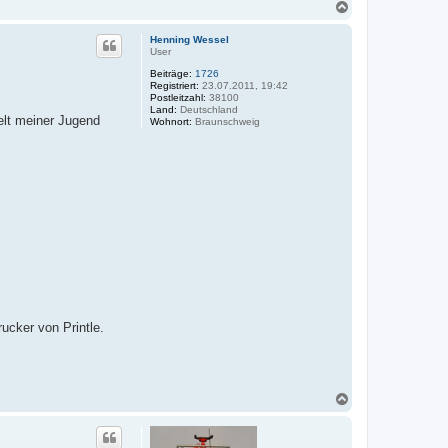
N
a
c
Henning Wessel
h
User
o
Beiträge:
1726
b
Registriert:
23.07.2011, 19:42
e
Postleitzahl:
38100
n
Land:
Deutschland
welt meiner Jugend
Wohnort:
Braunschweig
ucker von Printle.
N
a
c
h