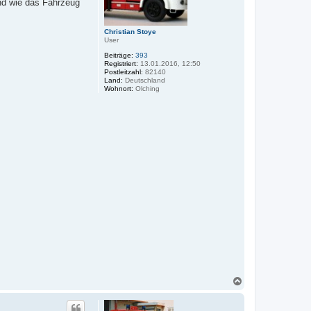
nd wie das Fahrzeug
Christian Stoye
User
Beiträge:
393
Registriert:
13.01.2016, 12:50
Postleitzahl:
82140
Land:
Deutschland
Wohnort:
Olching
N
a
c
h