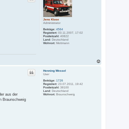
o
b
e
n
Jens Klose
Administrator
Beiträge:
4564
Registriert:
03.11.2007, 17:02
Postleitzahl:
40822
Land:
Deutschland
Wohnort:
Mettmann
N
a
c
Henning Wessel
h
User
o
Beiträge:
1726
b
Registriert:
23.07.2011, 19:42
e
Postleitzahl:
38100
n
Land:
Deutschland
der aus der
Wohnort:
Braunschweig
 in Braunschweig