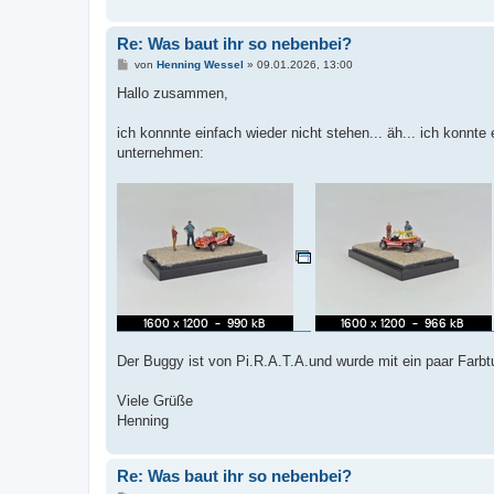
Re: Was baut ihr so nebenbei?
B
von
Henning Wessel
»
09.01.2026, 13:00
e
i
Hallo zusammen,
t
r
a
ich konnnte einfach wieder nicht stehen... äh... ich konnt
g
unternehmen:
Der Buggy ist von Pi.R.A.T.A.und wurde mit ein paar Farbtu
Viele Grüße
Henning
Re: Was baut ihr so nebenbei?