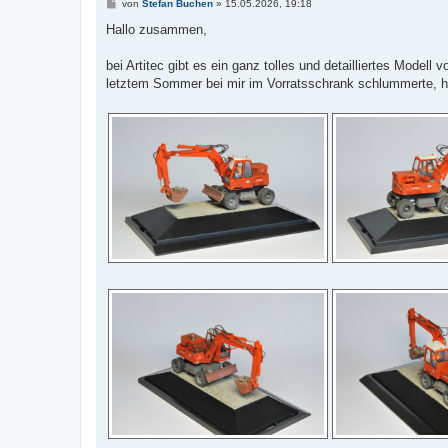
B
von
Stefan Buchen
»
15.05.2026, 19:18
e
i
Hallo zusammen,
t
r
a
bei Artitec gibt es ein ganz tolles und detailliertes Mode
g
letztem Sommer bei mir im Vorratsschrank schlummerte, h