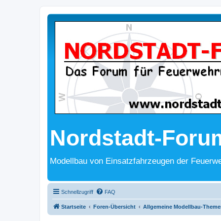
Nordstadt-Foru
Modellbau von Einsatzfahrzeugen der Feuerwe
Schnellzugriff
FAQ
Startseite
Foren-Übersicht
Allgemeine Modellbau-Theme