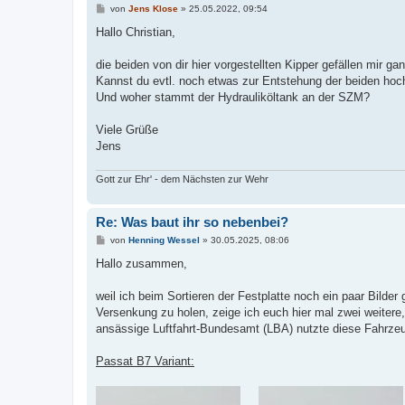
B
von
Jens Klose
»
25.05.2022, 09:54
e
i
Hallo Christian,
t
r
a
die beiden von dir hier vorgestellten Kipper gefällen mir g
g
Kannst du evtl. noch etwas zur Entstehung der beiden h
Und woher stammt der Hydrauliköltank an der SZM?
Viele Grüße
Jens
Gott zur Ehr' - dem Nächsten zur Wehr
Re: Was baut ihr so nebenbei?
B
von
Henning Wessel
»
30.05.2025, 08:06
e
i
Hallo zusammen,
t
r
a
weil ich beim Sortieren der Festplatte noch ein paar Bilder
g
Versenkung zu holen, zeige ich euch hier mal zwei weitere
ansässige Luftfahrt-Bundesamt (LBA) nutzte diese Fahrzeu
Passat B7 Variant: