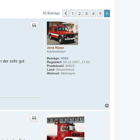
1
2
3
4
5
6
Vorherige
83 Beiträge
Jens Klose
Administrator
Beiträge:
4564
n der sehr gut
Registriert:
03.11.2007, 17:02
Postleitzahl:
40822
Land:
Deutschland
Wohnort:
Mettmann
N
a
c
h
o
b
e
n