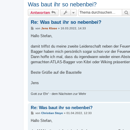
Was baut ihr so nebenbei?
Antworten
Re: Was baut ihr so nebenbei?
B
von
Jens Klose
»
16.03.2022, 14:33
e
i
Hallo Stefan,
t
r
a
damit triffst du meine zweite Leidenschaft neben der Feue
g
Bagger haben mich persönlich sogar schon vor der Feuerwe
Dann hoffe ich mal, dass du irgendwann wieder einen Abste
gemachten ATLAS-Bagger von Kibri oder Wiking präsentier
Beste Grüße auf die Baustelle
Jens
Gott zur Ehr' - dem Nächsten zur Wehr
Re: Was baut ihr so nebenbei?
B
von
Christian Stoye
»
01.04.2022, 12:33
e
i
Hallo Stefan,
t
r