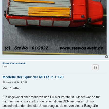
Frank Kleinschmidt
User
Modelle der Spur der MiTTe in 1:120
B
13.01.2022, 17:51
e
i
Moin Steffen;
t
r
a
Ein ungewöhnlicher Maßstab den Du hier vorstellst. Dieser war so für
g
mich erinnerlich ja stark in der ehemaligen DDR verbreitet. Umso
beeindruckender sind die Umsetzungen, da es von dieser Baugröße