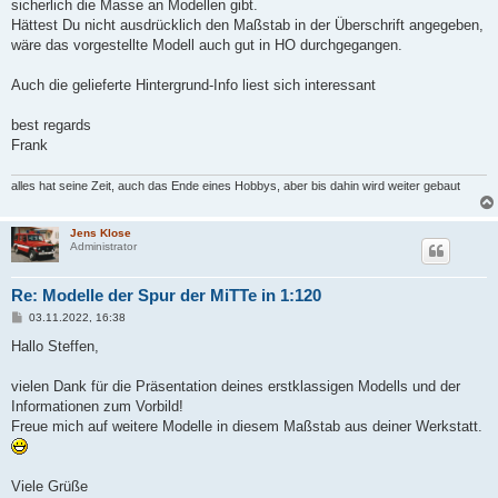
sicherlich die Masse an Modellen gibt.
Hättest Du nicht ausdrücklich den Maßstab in der Überschrift angegeben,
wäre das vorgestellte Modell auch gut in HO durchgegangen.
Auch die gelieferte Hintergrund-Info liest sich interessant
best regards
Frank
alles hat seine Zeit, auch das Ende eines Hobbys, aber bis dahin wird weiter gebaut
Jens Klose
Administrator
Re: Modelle der Spur der MiTTe in 1:120
B
03.11.2022, 16:38
e
i
Hallo Steffen,
t
r
a
vielen Dank für die Präsentation deines erstklassigen Modells und der
g
Informationen zum Vorbild!
Freue mich auf weitere Modelle in diesem Maßstab aus deiner Werkstatt.
Viele Grüße