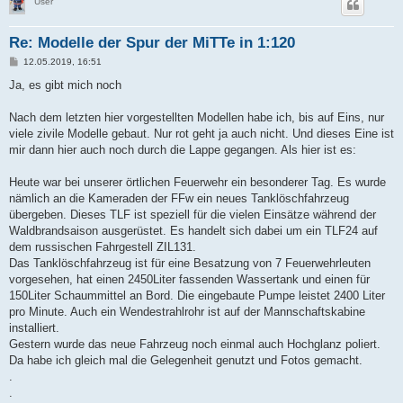
User
Re: Modelle der Spur der MiTTe in 1:120
B
12.05.2019, 16:51
e
i
Ja, es gibt mich noch
t
r
a
Nach dem letzten hier vorgestellten Modellen habe ich, bis auf Eins, nur
g
viele zivile Modelle gebaut. Nur rot geht ja auch nicht. Und dieses Eine ist
mir dann hier auch noch durch die Lappe gegangen. Als hier ist es:
Heute war bei unserer örtlichen Feuerwehr ein besonderer Tag. Es wurde
nämlich an die Kameraden der FFw ein neues Tanklöschfahrzeug
übergeben. Dieses TLF ist speziell für die vielen Einsätze während der
Waldbrandsaison ausgerüstet. Es handelt sich dabei um ein TLF24 auf
dem russischen Fahrgestell ZIL131.
Das Tanklöschfahrzeug ist für eine Besatzung von 7 Feuerwehrleuten
vorgesehen, hat einen 2450Liter fassenden Wassertank und einen für
150Liter Schaummittel an Bord. Die eingebaute Pumpe leistet 2400 Liter
pro Minute. Auch ein Wendestrahlrohr ist auf der Mannschaftskabine
installiert.
Gestern wurde das neue Fahrzeug noch einmal auch Hochglanz poliert.
Da habe ich gleich mal die Gelegenheit genutzt und Fotos gemacht.
.
.