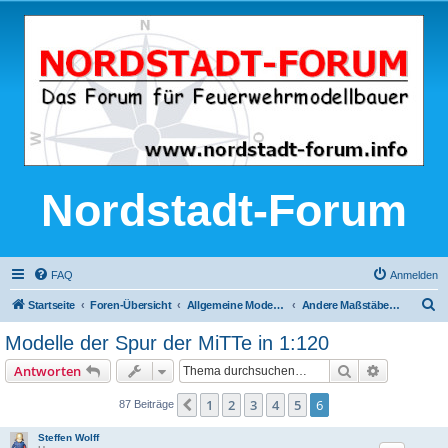
Nordstadt-Forum
FAQ
Anmelden
S
Startseite
Foren-Übersicht
Allgemeine Modellbau-Themen
Andere Maßstäbe, andere Materialien
u
Modelle der Spur der MiTTe in 1:120
c
Suche
Erweiterte
Antworten
h
e
1
2
3
4
5
6
Vorherige
87 Beiträge
Steffen Wolff