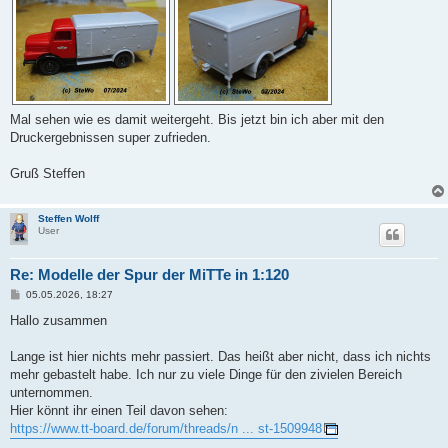
Mal sehen wie es damit weitergeht. Bis jetzt bin ich aber mit den
Druckergebnissen super zufrieden.
Gruß Steffen
Steffen Wolff
User
Re: Modelle der Spur der MiTTe in 1:120
B
05.05.2026, 18:27
e
i
Hallo zusammen
t
r
a
Lange ist hier nichts mehr passiert. Das heißt aber nicht, dass ich nichts
g
mehr gebastelt habe. Ich nur zu viele Dinge für den zivielen Bereich
unternommen.
Hier könnt ihr einen Teil davon sehen:
https://www.tt-board.de/forum/threads/n ... st-1509948