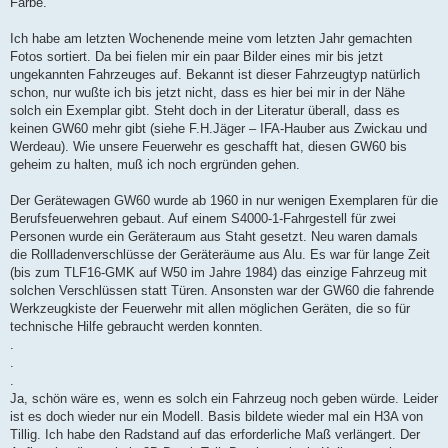
Farbe.
Ich habe am letzten Wochenende meine vom letzten Jahr gemachten
Fotos sortiert. Da bei fielen mir ein paar Bilder eines mir bis jetzt
ungekannten Fahrzeuges auf. Bekannt ist dieser Fahrzeugtyp natürlich
schon, nur wußte ich bis jetzt nicht, dass es hier bei mir in der Nähe
solch ein Exemplar gibt. Steht doch in der Literatur überall, dass es
keinen GW60 mehr gibt (siehe F.H.Jäger – IFA-Hauber aus Zwickau und
Werdeau). Wie unsere Feuerwehr es geschafft hat, diesen GW60 bis
geheim zu halten, muß ich noch ergründen gehen.
Der Gerätewagen GW60 wurde ab 1960 in nur wenigen Exemplaren für die
Berufsfeuerwehren gebaut. Auf einem S4000-1-Fahrgestell für zwei
Personen wurde ein Geräteraum aus Staht gesetzt. Neu waren damals
die Rollladenverschlüsse der Geräteräume aus Alu. Es war für lange Zeit
(bis zum TLF16-GMK auf W50 im Jahre 1984) das einzige Fahrzeug mit
solchen Verschlüssen statt Türen. Ansonsten war der GW60 die fahrende
Werkzeugkiste der Feuerwehr mit allen möglichen Geräten, die so für
technische Hilfe gebraucht werden konnten.
.
.
.
Ja, schön wäre es, wenn es solch ein Fahrzeug noch geben würde. Leider
ist es doch wieder nur ein Modell. Basis bildete wieder mal ein H3A von
Tillig. Ich habe den Radstand auf das erforderliche Maß verlängert. Der