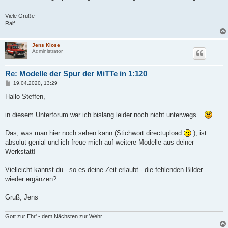
Viele Grüße -
Ralf
Jens Klose
Administrator
Re: Modelle der Spur der MiTTe in 1:120
B
19.04.2020, 13:29
e
i
Hallo Steffen,
t
r
a
in diesem Unterforum war ich bislang leider noch nicht unterwegs...
g
Das, was man hier noch sehen kann (Stichwort directupload
), ist
absolut genial und ich freue mich auf weitere Modelle aus deiner
Werkstatt!
Vielleicht kannst du - so es deine Zeit erlaubt - die fehlenden Bilder
wieder ergänzen?
Gruß, Jens
Gott zur Ehr' - dem Nächsten zur Wehr