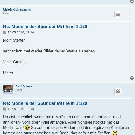
Ulrich Kleinrensing
User
Re: Modelle der Spur der MiTTe in 1:120
B
12.05.2019, 18:10
e
i
Moin Steffen,
t
r
a
sehr schön mal wieder Bilder deiner Werke zu sehen.
g
Viele Grüsse
Ulrich
Ralf Schulz
User
Re: Modelle der Spur der MiTTe in 1:120
B
12.05.2019, 18:16
e
i
Das ist eigentlich weder mein Maßstab noch kann ich mit dem (und
t
ähnlichen) Vorbild(ern) viel anfangen. Aber nichtsdestotrotz hat das
r
a
Modell was!
Gerade mit diesen Rädern und den ergänzten Kleinteilen
g
kommt das ausgesprochen gut. Doch, das gefällt mir, Steffen!