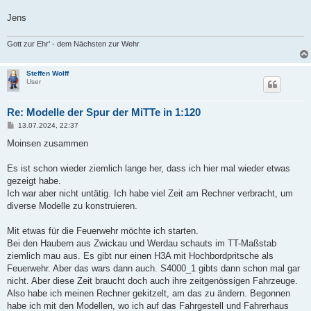
Jens
Gott zur Ehr' - dem Nächsten zur Wehr
Steffen Wolff
User
Re: Modelle der Spur der MiTTe in 1:120
B
13.07.2024, 22:37
e
i
Moinsen zusammen
t
r
a
Es ist schon wieder ziemlich lange her, dass ich hier mal wieder etwas
g
gezeigt habe.
Ich war aber nicht untätig. Ich habe viel Zeit am Rechner verbracht, um
diverse Modelle zu konstruieren.
Mit etwas für die Feuerwehr möchte ich starten.
Bei den Haubern aus Zwickau und Werdau schauts im TT-Maßstab
ziemlich mau aus. Es gibt nur einen H3A mit Hochbordpritsche als
Feuerwehr. Aber das wars dann auch. S4000_1 gibts dann schon mal gar
nicht. Aber diese Zeit braucht doch auch ihre zeitgenössigen Fahrzeuge.
Also habe ich meinen Rechner gekitzelt, am das zu ändern. Begonnen
habe ich mit den Modellen, wo ich auf das Fahrgestell und Fahrerhaus