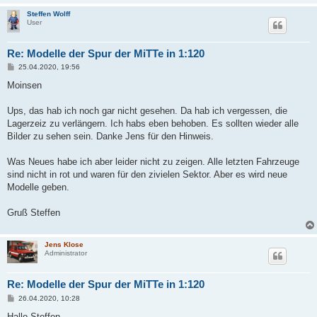
Steffen Wolff
User
Re: Modelle der Spur der MiTTe in 1:120
B
25.04.2020, 19:56
e
i
Moinsen
t
r
a
Ups, das hab ich noch gar nicht gesehen. Da hab ich vergessen, die
g
Lagerzeiz zu verlängern. Ich habs eben behoben. Es sollten wieder alle
Bilder zu sehen sein. Danke Jens für den Hinweis.
Was Neues habe ich aber leider nicht zu zeigen. Alle letzten Fahrzeuge
sind nicht in rot und waren für den zivielen Sektor. Aber es wird neue
Modelle geben.
Gruß Steffen
Jens Klose
Administrator
Re: Modelle der Spur der MiTTe in 1:120
B
26.04.2020, 10:28
e
i
Hallo Steffen,