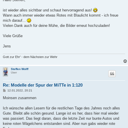
t
r
a
ist wieder alles sichtbar und schaut hervorragend aus!
g
Wann auch immer wieder etwas Rotes mit Blaulicht kommt - ich freue
mich darauf...
Vielen Dank auch für deine Mühe, die Bilder erneut hochzuladen!
Viele Grüße
Jens
Gott zur Ehr' - dem Nächsten zur Wehr
Steffen Wolff
User
Re: Modelle der Spur der MiTTe in 1:120
B
12.01.2022, 20:21
e
i
Moinsen zusammen
t
r
a
Ich wünsche allen Lesern für die restlichen Tage des Jahres noch alles
g
Gute. Bleibt alle schön gesund. Lange ist es her, dass hier mal wieder
was passiert. Das liegt daran, dass die letzte Zeit nur bunte Autos und
keine roten Wägelchens entstanden sind. Aber nun gabs wieder rote