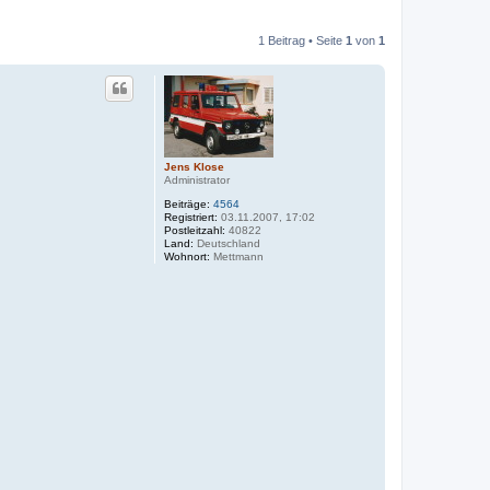
1 Beitrag • Seite
1
von
1
Jens Klose
Administrator
Beiträge:
4564
Registriert:
03.11.2007, 17:02
Postleitzahl:
40822
Land:
Deutschland
Wohnort:
Mettmann