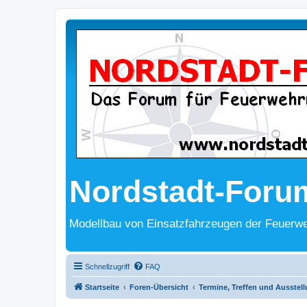
Nordstadt-Foru
Modellbau von Einsatzfahrzeugen der Feuerwe
Schnellzugriff
FAQ
Startseite
Foren-Übersicht
Termine, Treffen und Ausstel