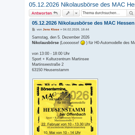
05.12.2026 Nikolausbörse des MAC H
Antworten
05.12.2026 Nikolausbörse des MAC Hesse
B
von
Jens Klose
»
04.02.2026, 16:44
e
i
Samstag, den 5. Dezember 2026
t
Nikolausbörse
(Looooose!
) für H0-Automodelle des 
r
a
g
von 13:00 - 18:00 Uhr
Sport + Kulturzentrum Martinsee
Martinseestraße 2
63150 Heusenstamm