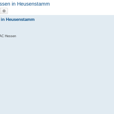
essen in Heusenstamm
Suche
Erweiterte Suche
n in Heusenstamm
MAC Hessen