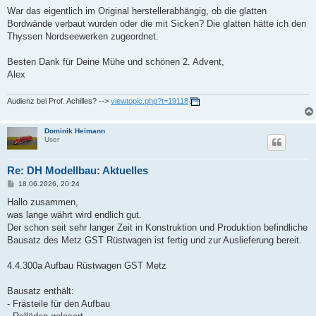
War das eigentlich im Original herstellerabhängig, ob die glatten
Bordwände verbaut wurden oder die mit Sicken? Die glatten hätte ich den
Thyssen Nordseewerken zugeordnet.
Besten Dank für Deine Mühe und schönen 2. Advent,
Alex
Audienz bei Prof. Achilles? -->
viewtopic.php?t=19118
Dominik Heimann
User
Re: DH Modellbau: Aktuelles
B
18.06.2026, 20:24
e
i
Hallo zusammen,
t
was lange währt wird endlich gut.
r
a
Der schon seit sehr langer Zeit in Konstruktion und Produktion befindliche
g
Bausatz des Metz GST Rüstwagen ist fertig und zur Auslieferung bereit.
4.4.300a Aufbau Rüstwagen GST Metz
Bausatz enthält:
- Frästeile für den Aufbau