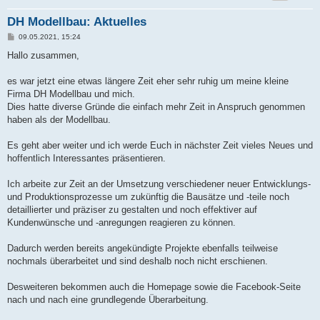
DH Modellbau: Aktuelles
B
09.05.2021, 15:24
e
i
Hallo zusammen,
t
r
a
es war jetzt eine etwas längere Zeit eher sehr ruhig um meine kleine
g
Firma DH Modellbau und mich.
Dies hatte diverse Gründe die einfach mehr Zeit in Anspruch genommen
haben als der Modellbau.
Es geht aber weiter und ich werde Euch in nächster Zeit vieles Neues und
hoffentlich Interessantes präsentieren.
Ich arbeite zur Zeit an der Umsetzung verschiedener neuer Entwicklungs-
und Produktionsprozesse um zukünftig die Bausätze und -teile noch
detaillierter und präziser zu gestalten und noch effektiver auf
Kundenwünsche und -anregungen reagieren zu können.
Dadurch werden bereits angekündigte Projekte ebenfalls teilweise
nochmals überarbeitet und sind deshalb noch nicht erschienen.
Desweiteren bekommen auch die Homepage sowie die Facebook-Seite
nach und nach eine grundlegende Überarbeitung.