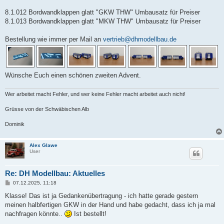
8.1.012 Bordwandklappen glatt "GKW THW" Umbausatz für Preiser
8.1.013 Bordwandklappen glatt "MKW THW" Umbausatz für Preiser
Bestellung wie immer per Mail an
vertrieb@dhmodellbau.de
Wünsche Euch einen schönen zweiten Advent.
Wer arbeitet macht Fehler, und wer keine Fehler macht arbeitet auch nicht!
Grüsse von der Schwäbischen Alb
Dominik
Alex Glawe
User
Re: DH Modellbau: Aktuelles
B
07.12.2025, 11:18
e
i
Klasse! Das ist ja Gedankenübertragung - ich hatte gerade gestern
t
meinen halbfertigen GKW in der Hand und habe gedacht, dass ich ja mal
r
a
nachfragen könnte..
Ist bestellt!
g