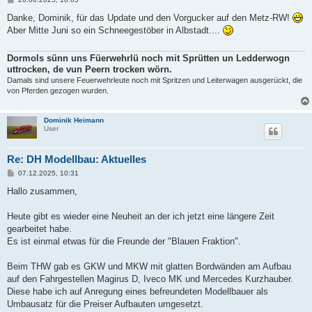
e
i
Danke, Dominik, für das Update und den Vorgucker auf den Metz-RW!
t
Aber Mitte Juni so ein Schneegestöber in Albstadt....
r
a
g
Dormols sünn uns Füerwehrlü noch mit Sprütten un Ledderwogn
uttrocken, de vun Peern trocken wörn.
Damals sind unsere Feuerwehrleute noch mit Spritzen und Leiterwagen ausgerückt, die
von Pferden gezogen wurden.
Dominik Heimann
User
Re: DH Modellbau: Aktuelles
B
07.12.2025, 10:31
e
i
Hallo zusammen,
t
r
a
Heute gibt es wieder eine Neuheit an der ich jetzt eine längere Zeit
g
gearbeitet habe.
Es ist einmal etwas für die Freunde der "Blauen Fraktion".
Beim THW gab es GKW und MKW mit glatten Bordwänden am Aufbau
auf den Fahrgestellen Magirus D, Iveco MK und Mercedes Kurzhauber.
Diese habe ich auf Anregung eines befreundeten Modellbauer als
Umbausatz für die Preiser Aufbauten umgesetzt.