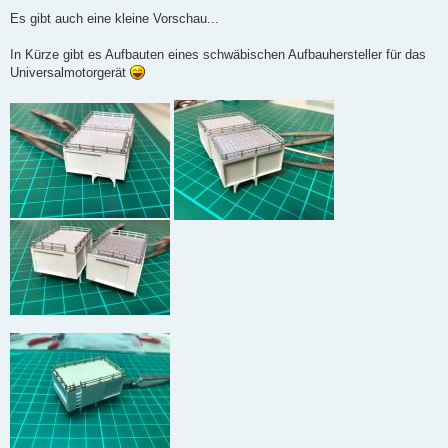
e
i
Es gibt auch eine kleine Vorschau...
t
r
a
In Kürze gibt es Aufbauten eines schwäbischen Aufbauhersteller für das
g
Universalmotorgerät