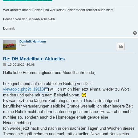
Wer arbeitet macht Fehler, und wer keine Fehler macht arbeitet auch nicht!
Grüsse von der Schwäbischen Alb
Dominik
Dominik Heimann
User
Re: DH Modellbau: Aktuelles
B
19.06.2025, 20:08
e
i
Hallo liebe Forumsmitglieder und Modellbaufreunde,
t
r
a
bezugnehmend auf den aktuellen Beitrag von Dirk
g
viewtopic.php?t=19113
will ich mich hier jetzt einmal wieder zu Wort
melden und gehe mit gutem Beispiel voran.
Es war jetzt eine längere Zeit ruhig um mich. Dies hatte aufgrund
beruflicher Veränderungen zeitliche Gründe weshalb ich über längere Zeit
meine Rubrik nicht auf dem Laufenden gehalten habe. Es war aber nicht
nur hier so, sondern auch die Homepage erhält gerade eine
Neuausrichtung.
Ich werde jetzt nach und nach in den nächsten Tagen und Wochen dieses
Thema in Angriff nehmen und euch mit aktuellen News und Neuigkeiten