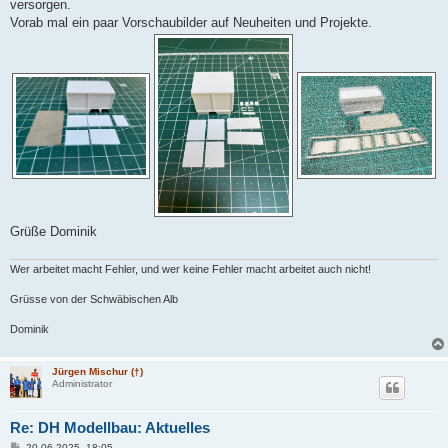
versorgen.
Vorab mal ein paar Vorschaubilder auf Neuheiten und Projekte.
Grüße Dominik
Wer arbeitet macht Fehler, und wer keine Fehler macht arbeitet auch nicht!
Grüsse von der Schwäbischen Alb
Dominik
Jürgen Mischur (†)
Administrator
Re: DH Modellbau: Aktuelles
B
20.06.2025, 18:05