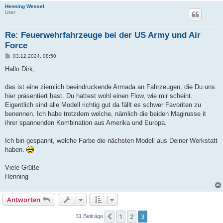
Henning Wessel
User
Re: Feuerwehrfahrzeuge bei der US Army und Air
Force
B
03.12.2024, 08:50
e
i
Hallo Dirk,
t
r
a
das ist eine ziemlich beeindruckende Armada an Fahrzeugen, die Du uns
g
hier präsentiert hast. Du hattest wohl einen Flow, wie mir scheint.
Eigentlich sind alle Modell richtig gut da fällt es schwer Favoriten zu
benennen. Ich habe trotzdem welche, nämlich die beiden Magirusse it
ihrer spannenden Kombination aus Amerika und Europa.
Ich bin gespannt, welche Farbe die nächsten Modell aus Deiner Werkstatt
haben.
Viele Grüße
Henning
Antworten
1
2
3
Vorherige
31 Beiträge