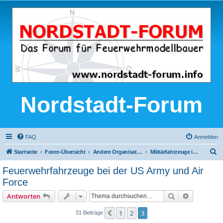
Nordstadt-Forum
FAQ
Anmelden
S
Startseite
Foren-Übersicht
Andere Organisationen in Vorbild und Modell
Militärfahrzeuge im Modell
u
Feuerwehrfahrzeuge bei der US Army und Air
c
Force
h
Suche
Erweiterte
Antworten
e
1
2
3
Vorherige
31 Beiträge