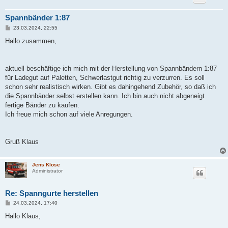
Spannbänder 1:87
B
23.03.2024, 22:55
e
i
Hallo zusammen,
t
r
a
g
aktuell beschäftige ich mich mit der Herstellung von Spannbändern 1:87
für Ladegut auf Paletten, Schwerlastgut richtig zu verzurren. Es soll
schon sehr realistisch wirken. Gibt es dahingehend Zubehör, so daß ich
die Spannbänder selbst erstellen kann. Ich bin auch nicht abgeneigt
fertige Bänder zu kaufen.
Ich freue mich schon auf viele Anregungen.
Gruß Klaus
Jens Klose
Administrator
Re: Spanngurte herstellen
B
24.03.2024, 17:40
e
i
Hallo Klaus,
t
r