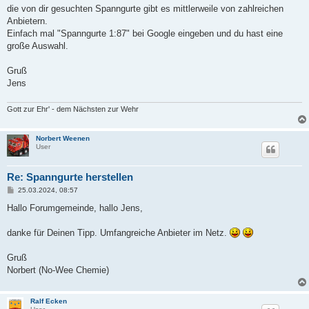
a
die von dir gesuchten Spanngurte gibt es mittlerweile von zahlreichen
g
Anbietern.
Einfach mal "Spanngurte 1:87" bei Google eingeben und du hast eine
große Auswahl.
Gruß
Jens
Gott zur Ehr' - dem Nächsten zur Wehr
Norbert Weenen
User
Re: Spanngurte herstellen
B
25.03.2024, 08:57
e
i
Hallo Forumgemeinde, hallo Jens,
t
r
a
danke für Deinen Tipp. Umfangreiche Anbieter im Netz.
g
Gruß
Norbert (No-Wee Chemie)
Ralf Ecken