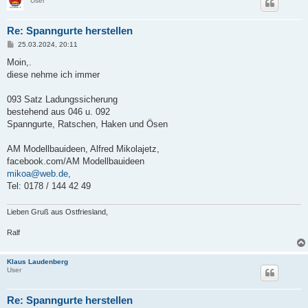
User
Re: Spanngurte herstellen
B
25.03.2024, 20:11
e
i
Moin,.
t
diese nehme ich immer
r
a
g
093 Satz Ladungssicherung
bestehend aus 046 u. 092
Spanngurte, Ratschen, Haken und Ösen
AM Modellbauideen, Alfred Mikolajetz,
facebook.com/AM Modellbauideen
mikoa@web.de
,
Tel: 0178 / 144 42 49
Lieben Gruß aus Ostfriesland,
Ralf
Klaus Laudenberg
User
Re: Spanngurte herstellen