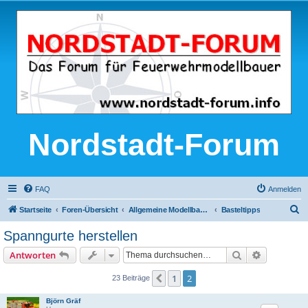
Nordstadt-Forum
FAQ
Anmelden
S
Startseite
Foren-Übersicht
Allgemeine Modellbau-Themen
Basteltipps
u
Spanngurte herstellen
c
Suche
Erweiterte
Antworten
h
e
1
2
Vorherige
23 Beiträge
Björn Gräf