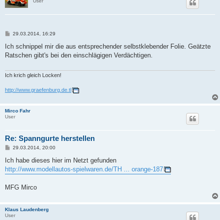
User
B
29.03.2014, 16:29
e
i
Ich schnippel mir die aus entsprechender selbstklebender Folie. Geätzte
t
Ratschen gibt's bei den einschlägigen Verdächtigen.
r
a
g
Ich krich gleich Locken!
http://www.graefenburg.de.tl
Mirco Fahr
User
Re: Spanngurte herstellen
B
29.03.2014, 20:00
e
i
Ich habe dieses hier im Netzt gefunden
t
http://www.modellautos-spielwaren.de/TH ... orange-187
r
a
g
MFG Mirco
Klaus Laudenberg
User