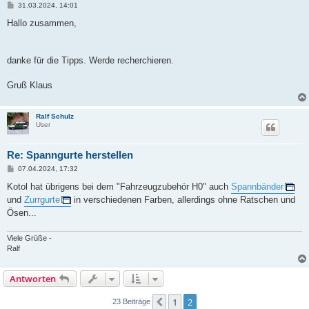
B
31.03.2024, 14:01
e
i
Hallo zusammen,
t
r
a
g
danke für die Tipps. Werde recherchieren.
Gruß Klaus
Ralf Schulz
User
Re: Spanngurte herstellen
B
07.04.2024, 17:32
e
i
Kotol hat übrigens bei dem "Fahrzeugzubehör H0" auch
Spannbänder
t
und
Zurrgurte
in verschiedenen Farben, allerdings ohne Ratschen und
r
a
Ösen...
g
Viele Grüße -
Ralf
Antworten
1
2
Vorherige
23 Beiträge