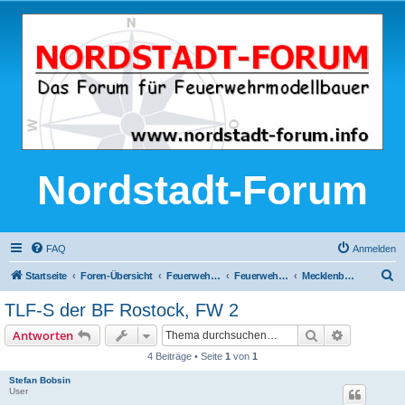
Nordstadt-Forum
FAQ
Anmelden
S
Startseite
Foren-Übersicht
Feuerwehr-Modellbau
Feuerwehrmodelle nach realen Vorbildern
Mecklenburg-Vorpommern
u
TLF-S der BF Rostock, FW 2
c
Suche
Erweiterte
Antworten
h
4 Beiträge • Seite
1
von
1
e
Stefan Bobsin
User