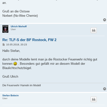
g
an.
Gruß an die Ostsee
Norbert (No-Wee Chemie)
Ulrich Niehoff
User
Re: TLF-S der BF Rostock, FW 2
B
10.05.2018, 20:23
e
i
Hallo Stefan,
t
r
a
durch deine Modelle lernt man ja die Rostocker Feuerwehr richtig gut
g
kennen
. Besonders gut gefällt mir an diesem Modell der
Blaulichtschutzbügel.
Gruß Ulrich
Die Feuerwehr Hameln im Modell
Stefan Bobsin
User