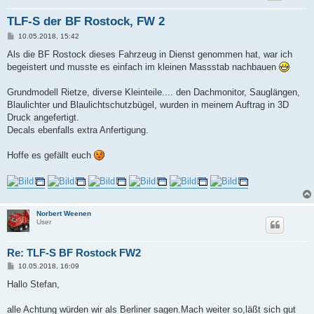
TLF-S der BF Rostock, FW 2
B
10.05.2018, 15:42
e
i
Als die BF Rostock dieses Fahrzeug in Dienst genommen hat, war ich
t
begeistert und musste es einfach im kleinen Massstab nachbauen
r
a
g
Grundmodell Rietze, diverse Kleinteile.... den Dachmonitor, Sauglängen,
Blaulichter und Blaulichtschutzbügel, wurden in meinem Auftrag in 3D
Druck angefertigt.
Decals ebenfalls extra Anfertigung.
Hoffe es gefällt euch
Norbert Weenen
User
Re: TLF-S BF Rostock FW2
B
10.05.2018, 16:09
e
i
Hallo Stefan,
t
r
a
alle Achtung würden wir als Berliner sagen.Mach weiter so,läßt sich gut