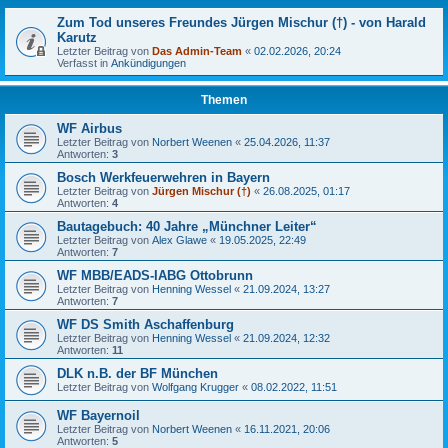
Zum Tod unseres Freundes Jürgen Mischur (†) - von Harald
Karutz
Letzter Beitrag von
Das Admin-Team
«
02.02.2026, 20:24
Verfasst in
Ankündigungen
Themen
WF Airbus
Letzter Beitrag von
Norbert Weenen
«
25.04.2026, 11:37
Antworten:
3
Bosch Werkfeuerwehren in Bayern
Letzter Beitrag von
Jürgen Mischur (†)
«
26.08.2025, 01:17
Antworten:
4
Bautagebuch: 40 Jahre „Münchner Leiter“
Letzter Beitrag von
Alex Glawe
«
19.05.2025, 22:49
Antworten:
7
WF MBB/EADS-IABG Ottobrunn
Letzter Beitrag von
Henning Wessel
«
21.09.2024, 13:27
Antworten:
7
WF DS Smith Aschaffenburg
Letzter Beitrag von
Henning Wessel
«
21.09.2024, 12:32
Antworten:
11
DLK n.B. der BF München
Letzter Beitrag von
Wolfgang Krugger
«
08.02.2022, 11:51
WF Bayernoil
Letzter Beitrag von
Norbert Weenen
«
16.11.2021, 20:06
Antworten:
5