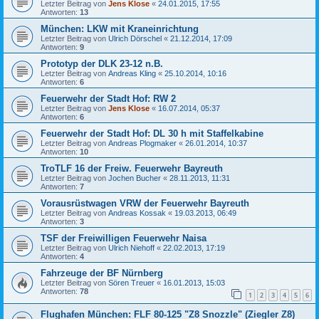
Letzter Beitrag von
Jens Klose
«
24.01.2015, 17:55
Antworten:
13
München: LKW mit Kraneinrichtung
Letzter Beitrag von
Ulrich Dörschel
«
21.12.2014, 17:09
Antworten:
9
Prototyp der DLK 23-12 n.B.
Letzter Beitrag von
Andreas Kling
«
25.10.2014, 10:16
Antworten:
6
Feuerwehr der Stadt Hof: RW 2
Letzter Beitrag von
Jens Klose
«
16.07.2014, 05:37
Antworten:
6
Feuerwehr der Stadt Hof: DL 30 h mit Staffelkabine
Letzter Beitrag von
Andreas Plogmaker
«
26.01.2014, 10:37
Antworten:
10
TroTLF 16 der Freiw. Feuerwehr Bayreuth
Letzter Beitrag von
Jochen Bucher
«
28.11.2013, 11:31
Antworten:
7
Vorausrüstwagen VRW der Feuerwehr Bayreuth
Letzter Beitrag von
Andreas Kossak
«
19.03.2013, 06:49
Antworten:
3
TSF der Freiwilligen Feuerwehr Naisa
Letzter Beitrag von
Ulrich Niehoff
«
22.02.2013, 17:19
Antworten:
4
Fahrzeuge der BF Nürnberg
Letzter Beitrag von
Sören Treuer
«
16.01.2013, 15:03
Antworten:
78
1
2
3
4
5
6
Flughafen München: FLF 80-125 "Z8 Snozzle" (Ziegler Z8)