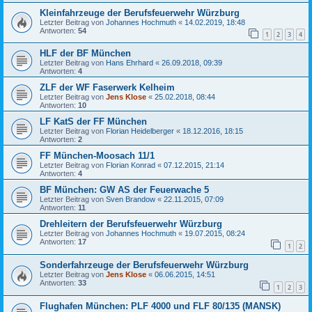
Kleinfahrzeuge der Berufsfeuerwehr Würzburg
Letzter Beitrag von
Johannes Hochmuth
«
14.02.2019, 18:48
Antworten:
54
1
2
3
4
HLF der BF München
Letzter Beitrag von
Hans Ehrhard
«
26.09.2018, 09:39
Antworten:
4
ZLF der WF Faserwerk Kelheim
Letzter Beitrag von
Jens Klose
«
25.02.2018, 08:44
Antworten:
10
LF KatS der FF München
Letzter Beitrag von
Florian Heidelberger
«
18.12.2016, 18:15
Antworten:
2
FF München-Moosach 11/1
Letzter Beitrag von
Florian Konrad
«
07.12.2015, 21:14
Antworten:
4
BF München: GW AS der Feuerwache 5
Letzter Beitrag von
Sven Brandow
«
22.11.2015, 07:09
Antworten:
11
Drehleitern der Berufsfeuerwehr Würzburg
Letzter Beitrag von
Johannes Hochmuth
«
19.07.2015, 08:24
Antworten:
17
1
2
Sonderfahrzeuge der Berufsfeuerwehr Würzburg
Letzter Beitrag von
Jens Klose
«
06.06.2015, 14:51
Antworten:
33
1
2
3
Flughafen München: PLF 4000 und FLF 80/135 (MANSK)