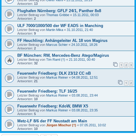
Letzter Beitrag von
Oliver Kiehl
«
25.11.2011, 16:29
Antworten:
13
Flughafen Nürnberg: GFLF 24/1, Panther 8x8
Letzter Beitrag von
Thomas Gribbe
«
15.11.2011, 00:03
Antworten:
2
ULF 7000/1000/500 der WF EADS in Manching
Letzter Beitrag von
Martin Mika
«
31.10.2011, 21:40
Antworten:
9
FF Heuchling: Anhängeleiter AL 18 von Magirus
Letzter Beitrag von
Marcus Schier
«
24.10.2011, 18:26
Antworten:
2
BF München: RW, Mercedes-Benz Atego/Magirus
Letzter Beitrag von
Tim Raml (†)
«
21.10.2011, 00:40
Antworten:
32
1
2
3
Feuerwehr Friedberg: DLK 23/12 CC nB
Letzter Beitrag von
Markus Reiner
«
04.08.2011, 12:51
Antworten:
21
1
2
Feuerwehr Friedberg: TLF 16/25
Letzter Beitrag von
Markus Reiner
«
03.08.2011, 23:44
Antworten:
10
Feuerwehr Friedberg: KdoW, BMW X5
Letzter Beitrag von
Markus Reiner
«
03.08.2011, 23:35
Antworten:
5
Metz-LF 8/6 der FF Neustadt am Main
Letzter Beitrag von
Jürgen Mischur (†)
«
07.05.2011, 10:02
Antworten:
10