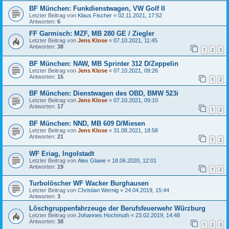
BF München: Funkdienstwagen, VW Golf II
Letzter Beitrag von
Klaus Fischer
«
02.11.2021, 17:52
Antworten:
6
FF Garmisch: MZF, MB 280 GE / Ziegler
Letzter Beitrag von
Jens Klose
«
07.10.2021, 11:45
Antworten:
38
1
2
3
BF München: NAW, MB Sprinter 312 D/Zeppelin
Letzter Beitrag von
Jens Klose
«
07.10.2021, 09:26
Antworten:
15
1
2
BF München: Dienstwagen des OBD, BMW 523i
Letzter Beitrag von
Jens Klose
«
07.10.2021, 09:10
Antworten:
17
1
2
BF München: NND, MB 609 D/Miesen
Letzter Beitrag von
Jens Klose
«
31.08.2021, 18:58
Antworten:
21
1
2
WF Eriag, Ingolstadt
Letzter Beitrag von
Alex Glawe
«
18.06.2020, 12:01
Antworten:
19
1
2
Turbolöscher WF Wacker Burghausen
Letzter Beitrag von
Christian Wernig
«
24.04.2019, 15:44
Antworten:
3
Löschgruppenfahrzeuge der Berufsfeuerwehr Würzburg
Letzter Beitrag von
Johannes Hochmuth
«
23.02.2019, 14:48
Antworten:
38
1
2
3