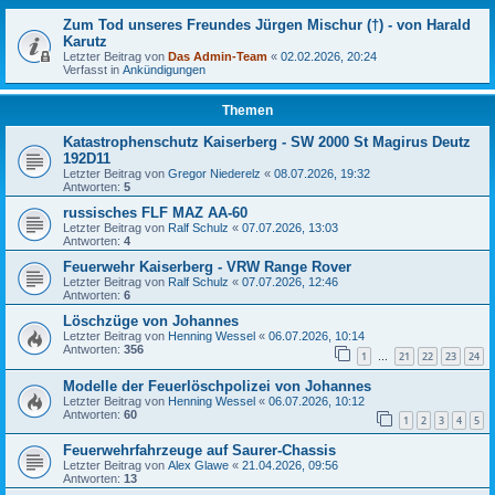
Zum Tod unseres Freundes Jürgen Mischur (†) - von Harald
Karutz
Letzter Beitrag von
Das Admin-Team
«
02.02.2026, 20:24
Verfasst in
Ankündigungen
Themen
Katastrophenschutz Kaiserberg - SW 2000 St Magirus Deutz
192D11
Letzter Beitrag von
Gregor Niederelz
«
08.07.2026, 19:32
Antworten:
5
russisches FLF MAZ AA-60
Letzter Beitrag von
Ralf Schulz
«
07.07.2026, 13:03
Antworten:
4
Feuerwehr Kaiserberg - VRW Range Rover
Letzter Beitrag von
Ralf Schulz
«
07.07.2026, 12:46
Antworten:
6
Löschzüge von Johannes
Letzter Beitrag von
Henning Wessel
«
06.07.2026, 10:14
Antworten:
356
1
21
22
23
24
…
Modelle der Feuerlöschpolizei von Johannes
Letzter Beitrag von
Henning Wessel
«
06.07.2026, 10:12
Antworten:
60
1
2
3
4
5
Feuerwehrfahrzeuge auf Saurer-Chassis
Letzter Beitrag von
Alex Glawe
«
21.04.2026, 09:56
Antworten:
13