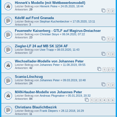
Hinnerk's Modelle (mit Wettbewerbsmodell)
Letzter Beitrag von
Hinnerk Peine
«
24.05.2020, 18:44
Antworten:
29
1
2
KdoW auf Ford Granada
Letzter Beitrag von
Stephan Kuchenbecker
«
17.05.2020, 13:11
Antworten:
3
Feuerwehr Kaiserberg - GTLF auf Magirus-Dreiachser
Letzter Beitrag von
Christian Stoye
«
06.04.2020, 07:22
Antworten:
23
1
2
Ziegler-LF 24 auf MB SK 1234 AF
Letzter Beitrag von
Uwe Trapp
«
08.03.2020, 11:43
Antworten:
17
1
2
Wechsellader-Modelle von Johannes Peter
Letzter Beitrag von
Johannes Peter
«
11.08.2019, 09:55
Antworten:
42
1
2
3
Scania-Löschzug
Letzter Beitrag von
Johannes Peter
«
09.03.2019, 10:48
Antworten:
24
1
2
MAN-Hauber-Modelle von Johannes Peter
Letzter Beitrag von
Andreas Plogmaker
«
05.01.2019, 20:32
Antworten:
84
1
2
3
4
5
6
Christians Blaulichtbezirk
Letzter Beitrag von
Frank Diepers
«
28.12.2018, 16:29
Antworten:
11