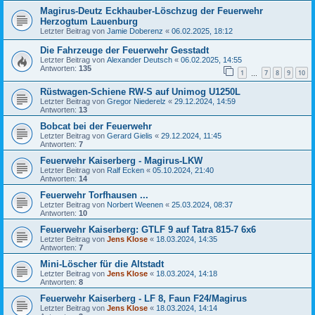
Magirus-Deutz Eckhauber-Löschzug der Feuerwehr
Herzogtum Lauenburg
Letzter Beitrag von
Jamie Doberenz
«
06.02.2025, 18:12
Die Fahrzeuge der Feuerwehr Gesstadt
Letzter Beitrag von
Alexander Deutsch
«
06.02.2025, 14:55
Antworten:
135
1
7
8
9
10
…
Rüstwagen-Schiene RW-S auf Unimog U1250L
Letzter Beitrag von
Gregor Niederelz
«
29.12.2024, 14:59
Antworten:
13
Bobcat bei der Feuerwehr
Letzter Beitrag von
Gerard Gielis
«
29.12.2024, 11:45
Antworten:
7
Feuerwehr Kaiserberg - Magirus-LKW
Letzter Beitrag von
Ralf Ecken
«
05.10.2024, 21:40
Antworten:
14
Feuerwehr Torfhausen ...
Letzter Beitrag von
Norbert Weenen
«
25.03.2024, 08:37
Antworten:
10
Feuerwehr Kaiserberg: GTLF 9 auf Tatra 815-7 6x6
Letzter Beitrag von
Jens Klose
«
18.03.2024, 14:35
Antworten:
7
Mini-Löscher für die Altstadt
Letzter Beitrag von
Jens Klose
«
18.03.2024, 14:18
Antworten:
8
Feuerwehr Kaiserberg - LF 8, Faun F24/Magirus
Letzter Beitrag von
Jens Klose
«
18.03.2024, 14:14