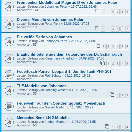
Frontlenker-Modelle auf Magirus D von Johannes Peter
Letzter Beitrag von
Johannes Peter
«
15.07.2022, 19:48
Antworten:
124
1
6
7
8
9
…
Diverse Modelle von Johannes Peter
Letzter Beitrag von
Peter Pichl
«
12.06.2022, 17:25
Antworten:
100
1
4
5
6
7
…
Die weiße Serie von Johannes
Letzter Beitrag von
Johannes Peter
«
21.05.2022, 14:01
Antworten:
87
1
2
3
4
5
6
Blaulichtmodelle aus dem Fotoarchiv des Dr. Schallrauch
Letzter Beitrag von
Klausmartin Friedrich
«
04.09.2021, 17:30
Antworten:
68
1
2
3
4
5
Feuerlösch-Panzer Leopard 1, Jumbo-Tank PHF 20T
Letzter Beitrag von
Ralf Schulz
«
03.12.2020, 18:32
Antworten:
1
TLF-Modelle von Johannes
Letzter Beitrag von
Henning Wessel
«
11.10.2020, 18:06
Antworten:
38
1
2
3
Feuerwehr auf dem Sonderflugplatz Moeselbach
Letzter Beitrag von
Gerard Gielis
«
07.10.2020, 20:21
Antworten:
10
Mercedes-Benz LN 2-Modelle
Letzter Beitrag von
Jochen Bucher
«
13.06.2020, 21:55
Antworten:
53
1
2
3
4