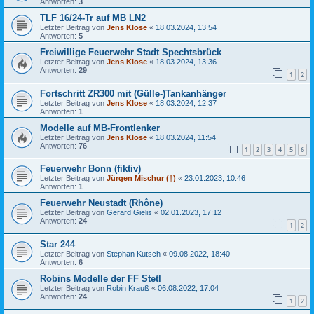
Antworten:
3
TLF 16/24-Tr auf MB LN2
Letzter Beitrag von
Jens Klose
«
18.03.2024, 13:54
Antworten:
5
Freiwillige Feuerwehr Stadt Spechtsbrück
Letzter Beitrag von
Jens Klose
«
18.03.2024, 13:36
Antworten:
29
1
2
Fortschritt ZR300 mit (Gülle-)Tankanhänger
Letzter Beitrag von
Jens Klose
«
18.03.2024, 12:37
Antworten:
1
Modelle auf MB-Frontlenker
Letzter Beitrag von
Jens Klose
«
18.03.2024, 11:54
Antworten:
76
1
2
3
4
5
6
Feuerwehr Bonn (fiktiv)
Letzter Beitrag von
Jürgen Mischur (†)
«
23.01.2023, 10:46
Antworten:
1
Feuerwehr Neustadt (Rhône)
Letzter Beitrag von
Gerard Gielis
«
02.01.2023, 17:12
Antworten:
24
1
2
Star 244
Letzter Beitrag von
Stephan Kutsch
«
09.08.2022, 18:40
Antworten:
6
Robins Modelle der FF Stetl
Letzter Beitrag von
Robin Krauß
«
06.08.2022, 17:04
Antworten:
24
1
2