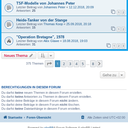
TSF-Modelle von Johannes Peter
Letzter Beitrag von
Johannes Peter
«
12.12.2018, 20:09
Antworten:
25
1
2
Heide-Tanker von der Stange
Letzter Beitrag von
Thomas Koop
«
25.09.2018, 20:18
Antworten:
15
1
2
"Operation Bretagne", 1978
Letzter Beitrag von
Alex Glawe
«
18.08.2018, 19:03
Antworten:
31
1
2
3
Neues Thema
Seite
1
von
8
1
2
3
4
5
8
Nächste
375 Themen
…
Gehe zu
BERECHTIGUNGEN IN DIESEM FORUM
Du darfst
keine
neuen Themen in diesem Forum erstellen.
Du darfst
keine
Antworten zu Themen in diesem Forum erstellen.
Du darfst deine Beiträge in diesem Forum
nicht
ändern.
Du darfst deine Beiträge in diesem Forum
nicht
löschen.
Du darfst
keine
Dateianhänge in diesem Forum erstellen.
Startseite
Foren-Übersicht
Alle Zeiten sind
UTC+02:00
Powered by
phpBB
® Forum Software © phpBB Limited