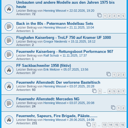
Umbauten und andere Modelle aus den Jahren 1975 bis
heute
Letzter Beitrag von
Henning Wessel
«
22.02.2026, 19:20
Antworten:
72
1
2
3
4
5
Back in the 80s - Petermann Modelbau Sets
Letzter Beitrag von
Henning Wessel
«
21.11.2025, 10:04
Antworten:
1
Flughafen Kaiserberg - TroLF 750 auf Kramer UF 1000
Letzter Beitrag von
Gregor Niederelz
«
15.11.2025, 18:12
Antworten:
2
Feuerwehr Kaiserberg - Rettungsboot Performance 907
Letzter Beitrag von
Ralf Schulz
«
11.11.2025, 17:37
Antworten:
1
FF Sackbachweiler 1958 (fiktiv)
Letzter Beitrag von
Erik Meltzer
«
05.07.2025, 13:56
Antworten:
37
1
2
3
Feuerwehr Allenstedt: Der verlorene Basteltisch
Letzter Beitrag von
Henning Wessel
«
03.07.2025, 20:28
Antworten:
93
1
4
5
6
7
…
Feuerwehr Allenstedt: Mercedes NG
Letzter Beitrag von
Henning Wessel
«
03.07.2025, 20:08
Antworten:
24
1
2
Feuerwehr, Sapeurs, Fire Brigade, Pääste.......
Letzter Beitrag von
Henning Wessel
«
28.06.2025, 14:09
Antworten:
231
1
13
14
15
16
…