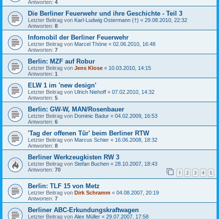
Antworten:
4
Die Berliner Feuerwehr und ihre Geschichte - Teil 3
Letzter Beitrag von
Karl-Ludwig Ostermann (†)
«
29.08.2010, 22:32
Antworten:
8
Infomobil der Berliner Feuerwehr
Letzter Beitrag von
Marcel Thöne
«
02.06.2010, 16:48
Antworten:
7
Berlin: MZF auf Robur
Letzter Beitrag von
Jens Klose
«
10.03.2010, 14:15
Antworten:
1
ELW 1 im 'new design'
Letzter Beitrag von
Ulrich Niehoff
«
07.02.2010, 14:32
Antworten:
5
Berlin: GW-W, MAN/Rosenbauer
Letzter Beitrag von
Dominic Badur
«
04.02.2009, 16:53
Antworten:
6
'Tag der offenen Tür' beim Berliner RTW
Letzter Beitrag von
Marcus Schier
«
16.06.2008, 18:32
Antworten:
8
Berliner Werkzeugkisten RW 3
Letzter Beitrag von
Stefan Buchen
«
28.10.2007, 18:43
Antworten:
70
1
2
3
4
5
Berlin: TLF 15 von Metz
Letzter Beitrag von
Dirk Schramm
«
04.08.2007, 20:19
Antworten:
7
Berliner ABC-Erkundungskraftwagen
Letzter Beitrag von
Alex Müller
«
29.07.2007, 17:58