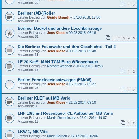
Antworten:
22
1
2
Berliner (AB-)Roller
Letzter Beitrag von
Guido Brandt
«
17.03.2018, 17:50
Antworten:
14
Berliner Dackel und andere Löschfahrzeuge
Letzter Beitrag von
Jens Klose
«
09.03.2018, 06:16
Antworten:
61
1
2
3
4
5
Die Berliner Feuerwehr und ihre Geschichte - Teil 2
Letzter Beitrag von
Jens Klose
«
09.03.2018, 05:48
Antworten:
11
LF 20 KatS, MAN TGM Euro 6/Rosenbauer
Letzter Beitrag von
Norbert Weenen
«
07.06.2016, 10:53
Antworten:
16
1
2
Berlin: Fermeldeeinsatzwagen (FMeW)
Letzter Beitrag von
Jens Klose
«
16.05.2015, 05:27
Antworten:
25
1
2
Berliner KLEF auf MB Vario
Letzter Beitrag von
Jens Klose
«
21.02.2014, 09:10
Antworten:
3
LHF 10/5 mit Rosenbauer CL-Aufbau auf MB Vario
Letzter Beitrag von
Martin Rosenkranz
«
23.01.2014, 19:07
Antworten:
15
1
2
LKW 1, MB Vito
Letzter Beitrag von
Marc Dörrich
«
12.12.2013, 16:04