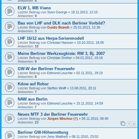
Antworten:
4
ELW 1, MB Viano
Letzter Beitrag von
Sven George
«
18.11.2013, 12:15
Antworten:
9
Bau von LHF und DLK nach Berliner Vorbild?
Letzter Beitrag von
Guido Brandt
«
25.01.2013, 12:36
Antworten:
3
LHF 16/12 aus Herpa-Serienmodell
Letzter Beitrag von
Christian Hansen
«
19.10.2012, 18:05
Antworten:
10
Meine Berliner Werkzeugkiste: RW 3, Bj. 2007
Letzter Beitrag von
Christian Dreher
«
04.01.2012, 19:16
Antworten:
9
GW-W der Berliner Feuerwehr
Letzter Beitrag von
Edmond Leuchte
«
02.11.2011, 18:19
Antworten:
8
Kdow auf Robur
Letzter Beitrag von
Steffen Wolff
«
13.08.2011, 20:11
Antworten:
7
NAW aus Berlin
Letzter Beitrag von
Edmond Leuchte
«
15.11.2010, 14:59
Antworten:
7
Neues MTF 3 der Berliner Feuerwehr
Letzter Beitrag von
Jürgen Mischur (†)
«
09.11.2010, 08:40
Antworten:
23
1
2
Berliner GW-Höhenrettung
Letzter Beitrag von
Jens Mattheß
«
08.11.2010, 23:02