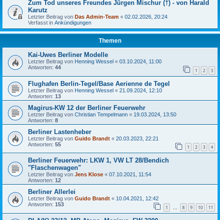
Zum Tod unseres Freundes Jürgen Mischur (†) - von Harald
Karutz
Letzter Beitrag von
Das Admin-Team
«
02.02.2026, 20:24
Verfasst in
Ankündigungen
Themen
Kai-Uwes Berliner Modelle
Letzter Beitrag von
Henning Wessel
«
03.10.2024, 11:00
Antworten:
44
1
2
3
Flughafen Berlin-Tegel/Base Aerienne de Tegel
Letzter Beitrag von
Henning Wessel
«
21.09.2024, 12:10
Antworten:
13
Magirus-KW 12 der Berliner Feuerwehr
Letzter Beitrag von
Christian Tempelmann
«
19.03.2024, 13:50
Antworten:
8
Berliner Lastenheber
Letzter Beitrag von
Guido Brandt
«
20.03.2023, 22:21
Antworten:
55
1
2
3
4
Berliner Feuerwehr: LKW 1, VW LT 28/Bendich
"Flaschenwagen"
Letzter Beitrag von
Jens Klose
«
07.10.2021, 11:54
Antworten:
12
Berliner Allerlei
Letzter Beitrag von
Guido Brandt
«
10.04.2021, 12:42
Antworten:
153
1
8
9
10
11
…