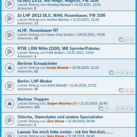
DLA(K) 23/12, MB Atego, Magirus, FW 3200
Letzter Beitrag von
Henning Wessel
«
14.03.2021, 10:51
Antworten:
8
2x LHF 20/12 DLS, MAN, Rosenbauer, FW 3100
Letzter Beitrag von
Jochen Bucher
«
11.03.2021, 21:20
Antworten:
13
eLHF, Rosenbauer RT
Letzter Beitrag von
Hans-Jörg Schierz
«
09.03.2021, 19:00
Antworten:
26
1
2
RTW, LRW Mitte (1100), MB Sprinter/Fahrtec
Letzter Beitrag von
Felix Brand
«
23.01.2021, 13:54
Antworten:
4
Berliner Einsatzleiter
Letzter Beitrag von
Guido Brandt
«
26.05.2020, 12:29
Antworten:
52
1
2
3
4
Berlin: LHF-Modul
Letzter Beitrag von
Ulrich Niehoff
«
11.05.2019, 23:32
Antworten:
20
1
2
Berliner Treppen
Letzter Beitrag von
Jürgen Mischur (†)
«
21.02.2019, 16:49
Antworten:
110
1
5
6
7
8
…
Störche, Stemolyten und andere Spezialisten
Letzter Beitrag von
Jens Klose
«
31.08.2018, 04:49
Antworten:
6
Lassen Sie mich bitte vorbei - ick bin Not-Arzt.......
Letzter Beitrag von
Jens Klose
«
31.08.2018, 04:40