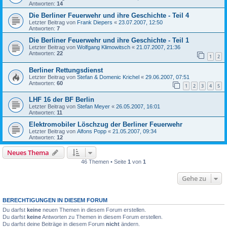
Antworten:
14
Die Berliner Feuerwehr und ihre Geschichte - Teil 4
Letzter Beitrag von
Frank Diepers
«
23.07.2007, 12:50
Antworten:
7
Die Berliner Feuerwehr und ihre Geschichte - Teil 1
Letzter Beitrag von
Wolfgang Klimowitsch
«
21.07.2007, 21:36
Antworten:
22
1
2
Berliner Rettungsdienst
Letzter Beitrag von
Stefan & Domenic Krichel
«
29.06.2007, 07:51
Antworten:
60
1
2
3
4
5
LHF 16 der BF Berlin
Letzter Beitrag von
Stefan Meyer
«
26.05.2007, 16:01
Antworten:
11
Elektromobiler Löschzug der Berliner Feuerwehr
Letzter Beitrag von
Alfons Popp
«
21.05.2007, 09:34
Antworten:
12
Neues Thema
46 Themen • Seite
1
von
1
Gehe zu
BERECHTIGUNGEN IN DIESEM FORUM
Du darfst
keine
neuen Themen in diesem Forum erstellen.
Du darfst
keine
Antworten zu Themen in diesem Forum erstellen.
Du darfst deine Beiträge in diesem Forum
nicht
ändern.