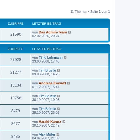
11 Themen • Seite
1
von
1
ZUGRIFFE
LETZTER BEITRAG
von
Das Admin-Team
21590
02.02.2026, 20:24
ZUGRIFFE
LETZTER BEITRAG
von
Timo Lehrmann
27928
23.03.2008, 17:40
von
Tim Brüstle
21277
09.03.2008, 14:25
von
Andreas Kowald
13134
01.12.2007, 15:47
von
Tim Brüstle
13756
30.10.2007, 10:08
von
Tim Brüstle
8479
29.10.2007, 23:02
von
Harald Karutz
8677
29.10.2007, 22:49
von
Alex Müller
8435
04.07.2007, 21:59