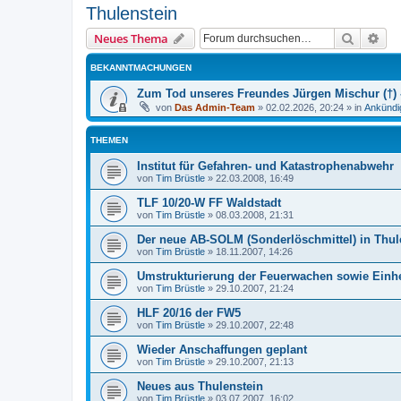
Thulenstein
Suche
Erw
Neues Thema
BEKANNTMACHUNGEN
Zum Tod unseres Freundes Jürgen Mischur (†) -
von
Das Admin-Team
»
02.02.2026, 20:24
» in
Ankündi
THEMEN
Institut für Gefahren- und Katastrophenabwehr
von
Tim Brüstle
»
22.03.2008, 16:49
TLF 10/20-W FF Waldstadt
von
Tim Brüstle
»
08.03.2008, 21:31
Der neue AB-SOLM (Sonderlöschmittel) in Thul
von
Tim Brüstle
»
18.11.2007, 14:26
Umstrukturierung der Feuerwachen sowie Einhe
von
Tim Brüstle
»
29.10.2007, 21:24
HLF 20/16 der FW5
von
Tim Brüstle
»
29.10.2007, 22:48
Wieder Anschaffungen geplant
von
Tim Brüstle
»
29.10.2007, 21:13
Neues aus Thulenstein
von
Tim Brüstle
»
03.07.2007, 16:02