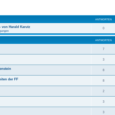
eiterte Suche
ANTWORTEN
 von Harald Karutz
0
gungen
ANTWORTEN
7
3
enstein
8
iten der FF
8
2
3
3