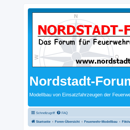
Nordstadt-Foru
Modellbau von Einsatzfahrzeugen der Feuerwe
Schnellzugriff
FAQ
Startseite
Foren-Übersicht
Feuerwehr-Modellbau
Fikti