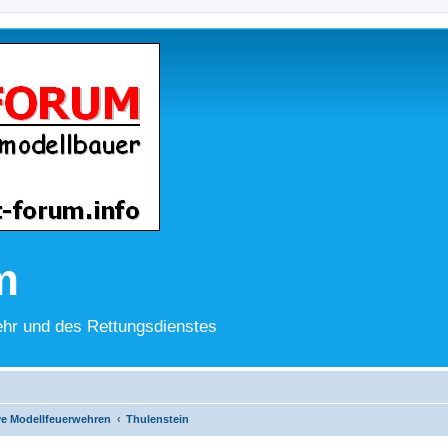
m
hr und des Rettungsdienstes
ve Modellfeuerwehren
Thulenstein