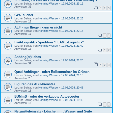
Zu Lande, zu Wasser UND in der Luft: FwA-Smokey 1
Letzter Beitrag von
Henning Wessel
«
12.08.2024, 23:19
Antworten:
39
1
2
3
GW-Taucher
Letzter Beitrag von
Henning Wessel
«
12.08.2024, 22:26
Antworten:
13
ALF - nur fliegen kann er nicht
Letzter Beitrag von
Henning Wessel
«
12.08.2024, 22:18
Antworten:
17
1
2
FwA-Logistik - Spedition "FLAME-Logistics"
Letzter Beitrag von
Henning Wessel
«
12.08.2024, 21:40
Antworten:
17
1
2
Anhäng(er)liches
Letzter Beitrag von
Henning Wessel
«
12.08.2024, 21:20
Antworten:
37
1
2
3
Quad-Anhänger - oder: Rollcontainer im Grünen
Letzter Beitrag von
Henning Wessel
«
12.08.2024, 21:16
Antworten:
7
Figuren des ABC-Dienstes
Letzter Beitrag von
Henning Wessel
«
12.08.2024, 20:48
Antworten:
13
BUMmS - oder der verkappte Autoscooter
Letzter Beitrag von
Henning Wessel
«
12.08.2024, 19:40
Antworten:
18
1
2
Netzmitteleinsatz - Löschen mit Wasser und Seife