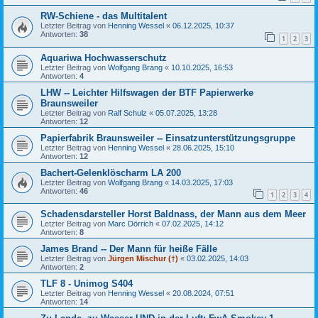
RW-Schiene - das Multitalent
Letzter Beitrag von
Henning Wessel
«
06.12.2025, 10:37
Antworten:
38
1
2
3
Aquariwa Hochwasserschutz
Letzter Beitrag von
Wolfgang Brang
«
10.10.2025, 16:53
Antworten:
4
LHW -- Leichter Hilfswagen der BTF Papierwerke
Braunsweiler
Letzter Beitrag von
Ralf Schulz
«
05.07.2025, 13:28
Antworten:
12
Papierfabrik Braunsweiler -- Einsatzunterstützungsgruppe
Letzter Beitrag von
Henning Wessel
«
28.06.2025, 15:10
Antworten:
12
Bachert-Gelenklöscharm LA 200
Letzter Beitrag von
Wolfgang Brang
«
14.03.2025, 17:03
Antworten:
46
1
2
3
4
Schadensdarsteller Horst Baldnass, der Mann aus dem Meer
Letzter Beitrag von
Marc Dörrich
«
07.02.2025, 14:12
Antworten:
8
James Brand -- Der Mann für heiße Fälle
Letzter Beitrag von
Jürgen Mischur (†)
«
03.02.2025, 14:03
Antworten:
2
TLF 8 - Unimog S404
Letzter Beitrag von
Henning Wessel
«
20.08.2024, 07:51
Antworten:
14