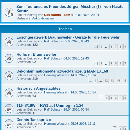
Zum Tod unseres Freundes Jürgen Mischur (†) - von Harald
Karutz
Letzter Beitrag von
Das Admin-Team
«
02.02.2026, 20:24
Verfasst in
Ankündigungen
Themen
Löschgerätewerk Braunsweiler - Geräte für die Feuerwehr
Letzter Beitrag von
Ralf Schulz
«
05.08.2026, 00:43
Antworten:
122
1
6
7
8
9
…
Rollis in Braunsweiler
Letzter Beitrag von
Ralf Schulz
«
04.08.2026, 19:43
Antworten:
92
1
4
5
6
7
…
Dekontaminations-Mehrzweckfahrzeug MAN 13.168
Letzter Beitrag von
Henning Wessel
«
14.05.2026, 16:14
Antworten:
210
1
12
13
14
15
…
Historisch Angestaubtes
Letzter Beitrag von
Henning Wessel
«
14.05.2026, 16:14
Antworten:
63
1
2
3
4
5
TLF 8/18W -- RW1 auf Unimog in 1:24
Letzter Beitrag von
Ralf Schulz
«
28.04.2026, 00:34
Antworten:
11
Dennis Tankspritze
Letzter Beitrag von
Henning Wessel
«
25.03.2026, 17:11
Antworten:
27
1
2