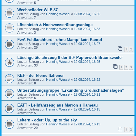
Antworten:
5
Wechsellader WLF 87
Letzter Beitrag von
Henning Wessel
«
12.08.2024, 16:36
Antworten:
7
Löschteich & Hochwasserübungsanlage
Letzter Beitrag von
Henning Wessel
«
12.08.2024, 16:33
Antworten:
3
FwA-Feldkochherd - ohne Mampf kein Kampf
Letzter Beitrag von
Henning Wessel
«
12.08.2024, 16:27
Antworten:
25
1
2
Löschgerätefahrzeug 8 der BtF Papierwerk Braunsweiler
Letzter Beitrag von
Henning Wessel
«
12.08.2024, 16:25
Antworten:
33
1
2
3
KEF - der kleine Italiener
Letzter Beitrag von
Henning Wessel
«
12.08.2024, 16:22
Antworten:
8
Unterstützungsgruppe "Erkundung Großschadenslagen"
Letzter Beitrag von
Henning Wessel
«
12.08.2024, 16:21
Antworten:
6
EATT - Leihfahrzeug aus Marron s Hameau
Letzter Beitrag von
Henning Wessel
«
12.08.2024, 16:15
Antworten:
5
Leitern - oder: Up, up to the sky
Letzter Beitrag von
Henning Wessel
«
12.08.2024, 16:13
Antworten:
20
1
2