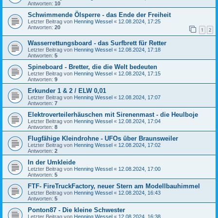
Antworten:
10
Schwimmende Ölsperre - das Ende der Freiheit
Letzter Beitrag von
Henning Wessel
«
12.08.2024, 17:25
Antworten:
20
1
2
Wasserrettungsboard - das Surfbrett für Retter
Letzter Beitrag von
Henning Wessel
«
12.08.2024, 17:18
Antworten:
5
Spineboard - Bretter, die die Welt bedeuten
Letzter Beitrag von
Henning Wessel
«
12.08.2024, 17:15
Antworten:
9
Erkunder 1 & 2 / ELW 0,01
Letzter Beitrag von
Henning Wessel
«
12.08.2024, 17:07
Antworten:
7
Elektroverteilerhäuschen mit Sirenenmast - die Heulboje
Letzter Beitrag von
Henning Wessel
«
12.08.2024, 17:04
Antworten:
8
Flugfähige Kleindrohne - UFOs über Braunsweiler
Letzter Beitrag von
Henning Wessel
«
12.08.2024, 17:02
Antworten:
2
In der Umkleide
Letzter Beitrag von
Henning Wessel
«
12.08.2024, 17:00
Antworten:
5
FTF- FireTruckFactory, neuer Stern am Modellbauhimmel
Letzter Beitrag von
Henning Wessel
«
12.08.2024, 16:43
Antworten:
5
Ponton87 - Die kleine Schwester
Letzter Beitrag von
Henning Wessel
«
12.08.2024, 16:38