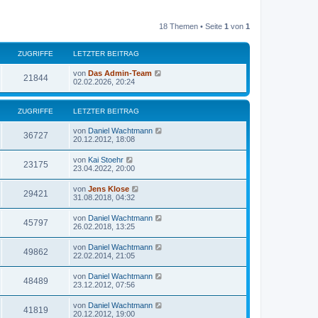
18 Themen • Seite
1
von
1
ZUGRIFFE
LETZTER BEITRAG
von
Das Admin-Team
21844
02.02.2026, 20:24
ZUGRIFFE
LETZTER BEITRAG
von
Daniel Wachtmann
36727
20.12.2012, 18:08
von
Kai Stoehr
23175
23.04.2022, 20:00
von
Jens Klose
29421
31.08.2018, 04:32
von
Daniel Wachtmann
45797
26.02.2018, 13:25
von
Daniel Wachtmann
49862
22.02.2014, 21:05
von
Daniel Wachtmann
48489
23.12.2012, 07:56
von
Daniel Wachtmann
41819
20.12.2012, 19:00