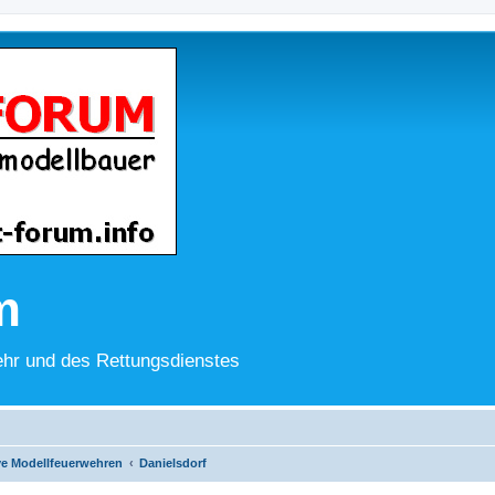
m
hr und des Rettungsdienstes
ve Modellfeuerwehren
Danielsdorf