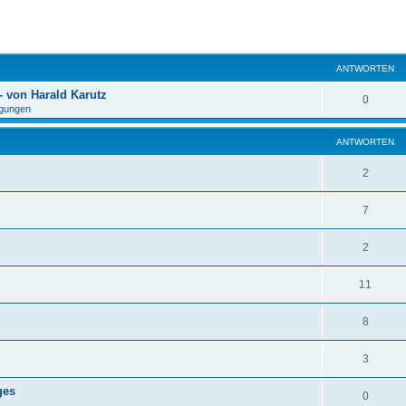
eiterte Suche
ANTWORTEN
 von Harald Karutz
0
gungen
ANTWORTEN
2
7
2
11
8
3
ges
0