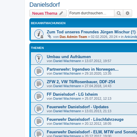
Danielsdorf
Suche
Erw
Neues Thema
BEKANNTMACHUNGEN
Zum Tod unseres Freundes Jürgen Mischur (†) -
von
Das Admin-Team
»
02.02.2026, 20:24
» in
Ankündi
THEMEN
Umbau und Aufräumen
von
Daniel Wachtmann
»
13.07.2012, 19:57
Partnerwehr: Irgendwo in Norwegen...
von
Daniel Wachtmann
»
29.10.2020, 13:35
ZFW 2, VW T6/Rosenbauer, DDF-254
von
Daniel Wachtmann
»
27.04.2018, 14:43
FF Danielsdorf - LG Ixheim
von
Daniel Wachtmann
»
25.07.2012, 12:13
Feuerwehr Danielsdorf - Updates
von
Daniel Wachtmann
»
13.01.2013, 21:13
Feuerwehr Danielsdorf - Löschfahrzeuge
von
Daniel Wachtmann
»
20.12.2012, 18:05
Feuerwehr Danielsdorf - ELW, MTW und Sonsti
von
Daniel Wachtmann
»
20.12.2012, 19:00