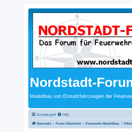
Nordstadt-Foru
Modellbau von Einsatzfahrzeugen der Feuerwe
Schnellzugriff
FAQ
Startseite
Foren-Übersicht
Feuerwehr-Modellbau
Fikti