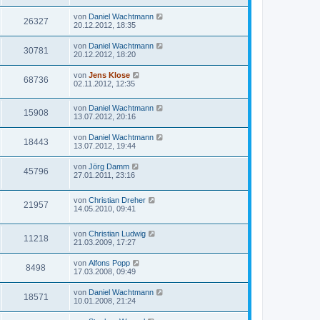
von
Daniel Wachtmann
26327
20.12.2012, 18:35
von
Daniel Wachtmann
30781
20.12.2012, 18:20
von
Jens Klose
68736
02.11.2012, 12:35
von
Daniel Wachtmann
15908
13.07.2012, 20:16
von
Daniel Wachtmann
18443
13.07.2012, 19:44
von
Jörg Damm
45796
27.01.2011, 23:16
von
Christian Dreher
21957
14.05.2010, 09:41
von
Christian Ludwig
11218
21.03.2009, 17:27
von
Alfons Popp
8498
17.03.2008, 09:49
von
Daniel Wachtmann
18571
10.01.2008, 21:24