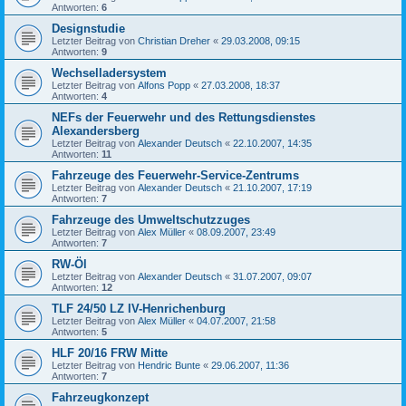
Antworten:
6
Designstudie
Letzter Beitrag von
Christian Dreher
«
29.03.2008, 09:15
Antworten:
9
Wechselladersystem
Letzter Beitrag von
Alfons Popp
«
27.03.2008, 18:37
Antworten:
4
NEFs der Feuerwehr und des Rettungsdienstes
Alexandersberg
Letzter Beitrag von
Alexander Deutsch
«
22.10.2007, 14:35
Antworten:
11
Fahrzeuge des Feuerwehr-Service-Zentrums
Letzter Beitrag von
Alexander Deutsch
«
21.10.2007, 17:19
Antworten:
7
Fahrzeuge des Umweltschutzzuges
Letzter Beitrag von
Alex Müller
«
08.09.2007, 23:49
Antworten:
7
RW-Öl
Letzter Beitrag von
Alexander Deutsch
«
31.07.2007, 09:07
Antworten:
12
TLF 24/50 LZ IV-Henrichenburg
Letzter Beitrag von
Alex Müller
«
04.07.2007, 21:58
Antworten:
5
HLF 20/16 FRW Mitte
Letzter Beitrag von
Hendric Bunte
«
29.06.2007, 11:36
Antworten:
7
Fahrzeugkonzept