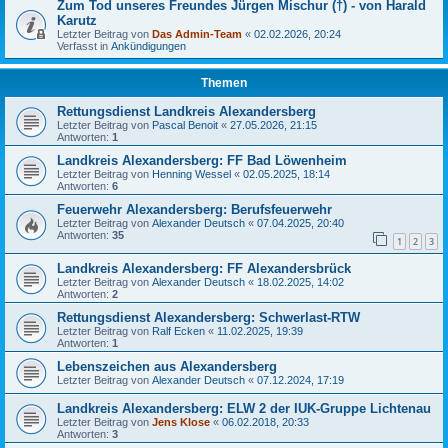
Zum Tod unseres Freundes Jürgen Mischur (†) - von Harald
Karutz
Letzter Beitrag von
Das Admin-Team
«
02.02.2026, 20:24
Verfasst in
Ankündigungen
Themen
Rettungsdienst Landkreis Alexandersberg
Letzter Beitrag von
Pascal Benoit
«
27.05.2026, 21:15
Antworten:
1
Landkreis Alexandersberg: FF Bad Löwenheim
Letzter Beitrag von
Henning Wessel
«
02.05.2025, 18:14
Antworten:
6
Feuerwehr Alexandersberg: Berufsfeuerwehr
Letzter Beitrag von
Alexander Deutsch
«
07.04.2025, 20:40
Antworten:
35
1
2
3
Landkreis Alexandersberg: FF Alexandersbrück
Letzter Beitrag von
Alexander Deutsch
«
18.02.2025, 14:02
Antworten:
2
Rettungsdienst Alexandersberg: Schwerlast-RTW
Letzter Beitrag von
Ralf Ecken
«
11.02.2025, 19:39
Antworten:
1
Lebenszeichen aus Alexandersberg
Letzter Beitrag von
Alexander Deutsch
«
07.12.2024, 17:19
Landkreis Alexandersberg: ELW 2 der IUK-Gruppe Lichtenau
Letzter Beitrag von
Jens Klose
«
06.02.2018, 20:33
Antworten:
3