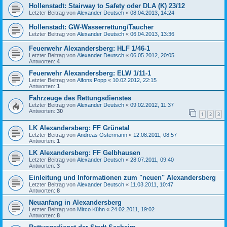
Hollenstadt: Stairway to Safety oder DLA (K) 23/12
Letzter Beitrag von
Alexander Deutsch
«
08.04.2013, 14:24
Hollenstadt: GW-Wasserrettung/Taucher
Letzter Beitrag von
Alexander Deutsch
«
06.04.2013, 13:36
Feuerwehr Alexandersberg: HLF 1/46-1
Letzter Beitrag von
Alexander Deutsch
«
06.05.2012, 20:05
Antworten:
4
Feuerwehr Alexandersberg: ELW 1/11-1
Letzter Beitrag von
Alfons Popp
«
10.02.2012, 22:15
Antworten:
1
Fahrzeuge des Rettungsdienstes
Letzter Beitrag von
Alexander Deutsch
«
09.02.2012, 11:37
Antworten:
30
1
2
3
LK Alexandersberg: FF Grünetal
Letzter Beitrag von
Andreas Ostermann
«
12.08.2011, 08:57
Antworten:
1
LK Alexandersberg: FF Gelbhausen
Letzter Beitrag von
Alexander Deutsch
«
28.07.2011, 09:40
Antworten:
3
Einleitung und Informationen zum "neuen" Alexandersberg
Letzter Beitrag von
Alexander Deutsch
«
11.03.2011, 10:47
Antworten:
8
Neuanfang in Alexandersberg
Letzter Beitrag von
Mirco Kühn
«
24.02.2011, 19:02
Antworten:
8