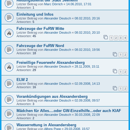
Rettungsdienst der Stadt Seeheim
Letzter Beitrag von
Marc Dörrich
«
14.06.2010, 17:01
Antworten:
1
Einleitung und Infos
Letzter Beitrag von
Alexander Deutsch
«
08.02.2010, 20:16
Antworten:
5
Fahrzeuge der FuRW Mitte
Letzter Beitrag von
Alexander Deutsch
«
08.02.2010, 20:10
Antworten:
45
1
2
3
4
Fahrzeuge der FuRW Nord
Letzter Beitrag von
Alexander Deutsch
«
08.02.2010, 19:56
Antworten:
18
1
2
Freiwillige Feuerwehr Alexandersberg
Letzter Beitrag von
Alexander Deutsch
«
28.11.2009, 15:11
Antworten:
29
1
2
ELW 2
Letzter Beitrag von
Alexander Deutsch
«
02.09.2008, 14:13
Antworten:
16
1
2
Vorankündigungen aus Alexandersberg
Letzter Beitrag von
Alexander Deutsch
«
02.09.2008, 09:57
Antworten:
3
Mädchen für Alles....oder GW-Einzelhilfe...oder auch KlAF
Letzter Beitrag von
Alexander Deutsch
«
30.03.2008, 22:09
Antworten:
2
Wasserrettung in Alexandersberg
Letzter Beitrag von
Alfons Popp
«
29.03.2008, 15:57