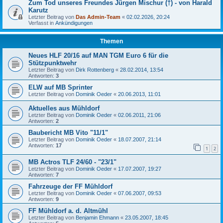
Zum Tod unseres Freundes Jürgen Mischur (†) - von Harald
Karutz
Letzter Beitrag von
Das Admin-Team
«
02.02.2026, 20:24
Verfasst in
Ankündigungen
Themen
Neues HLF 20/16 auf MAN TGM Euro 6 für die
Stützpunktwehr
Letzter Beitrag von
Dirk Rottenberg
«
28.02.2014, 13:54
Antworten:
3
ELW auf MB Sprinter
Letzter Beitrag von
Dominik Oeder
«
20.06.2013, 11:01
Aktuelles aus Mühldorf
Letzter Beitrag von
Dominik Oeder
«
02.06.2011, 21:06
Antworten:
2
Baubericht MB Vito "11/1"
Letzter Beitrag von
Dominik Oeder
«
18.07.2007, 21:14
Antworten:
17
1
2
MB Actros TLF 24/60 - "23/1"
Letzter Beitrag von
Dominik Oeder
«
17.07.2007, 19:27
Antworten:
7
Fahrzeuge der FF Mühldorf
Letzter Beitrag von
Dominik Oeder
«
07.06.2007, 09:53
Antworten:
9
FF Mühldorf a. d. Altmühl
Letzter Beitrag von
Benjamin Ehmann
«
23.05.2007, 18:45