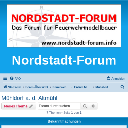
Nordstadt-Forum
FAQ
Anmelden
S
Startseite
Foren-Übersicht
Feuerwehr-Modellbau
Fiktive Modellfeuerwehren
Mühldorf a. d. Altmühl
u
Mühldorf a. d. Altmühl
c
Suche
Erweiterte Suche
Neues Thema
h
7 Themen • Seite
1
von
1
e
Bekanntmachungen