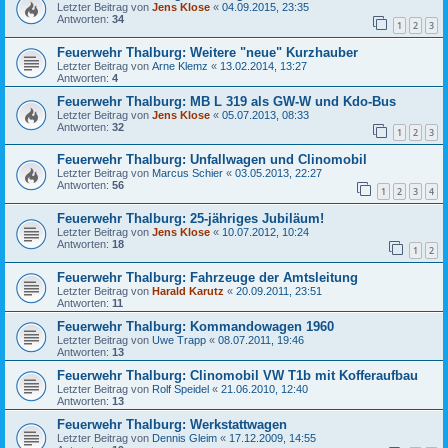
Letzter Beitrag von
Jens Klose
«
04.09.2015, 23:35
Antworten:
34
1
2
3
Feuerwehr Thalburg: Weitere "neue" Kurzhauber
Letzter Beitrag von
Arne Klemz
«
13.02.2014, 13:27
Antworten:
4
Feuerwehr Thalburg: MB L 319 als GW-W und Kdo-Bus
Letzter Beitrag von
Jens Klose
«
05.07.2013, 08:33
Antworten:
32
1
2
3
Feuerwehr Thalburg: Unfallwagen und Clinomobil
Letzter Beitrag von
Marcus Schier
«
03.05.2013, 22:27
Antworten:
56
1
2
3
4
Feuerwehr Thalburg: 25-jähriges Jubiläum!
Letzter Beitrag von
Jens Klose
«
10.07.2012, 10:24
Antworten:
18
1
2
Feuerwehr Thalburg: Fahrzeuge der Amtsleitung
Letzter Beitrag von
Harald Karutz
«
20.09.2011, 23:51
Antworten:
11
Feuerwehr Thalburg: Kommandowagen 1960
Letzter Beitrag von
Uwe Trapp
«
08.07.2011, 19:46
Antworten:
13
Feuerwehr Thalburg: Clinomobil VW T1b mit Kofferaufbau
Letzter Beitrag von
Rolf Speidel
«
21.06.2010, 12:40
Antworten:
13
Feuerwehr Thalburg: Werkstattwagen
Letzter Beitrag von
Dennis Gleim
«
17.12.2009, 14:55