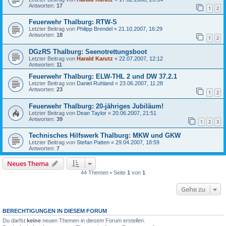
Antworten:
17
1
2
Feuerwehr Thalburg: RTW-S
Letzter Beitrag von
Philipp Brendel
«
21.10.2007, 16:29
Antworten:
18
1
2
DGzRS Thalburg: Seenotrettungsboot
Letzter Beitrag von
Harald Karutz
«
22.07.2007, 12:12
Antworten:
11
Feuerwehr Thalburg: ELW-THL 2 und DW 37.2.1
Letzter Beitrag von
Daniel Ruhland
«
23.06.2007, 11:28
Antworten:
23
1
2
Feuerwehr Thalburg: 20-jähriges Jubiläum!
Letzter Beitrag von
Dean Taylor
«
20.06.2007, 21:51
Antworten:
39
1
2
3
Technisches Hilfswerk Thalburg: MKW und GKW
Letzter Beitrag von
Stefan Patten
«
29.04.2007, 18:59
Antworten:
7
Neues Thema
44 Themen • Seite
1
von
1
Gehe zu
BERECHTIGUNGEN IN DIESEM FORUM
Du darfst
keine
neuen Themen in diesem Forum erstellen.