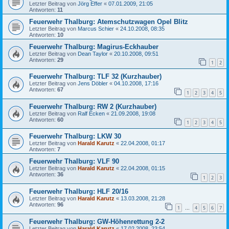
Letzter Beitrag von
Jörg Effer
«
07.01.2009, 21:05
Antworten:
11
Feuerwehr Thalburg: Atemschutzwagen Opel Blitz
Letzter Beitrag von
Marcus Schier
«
24.10.2008, 08:35
Antworten:
10
Feuerwehr Thalburg: Magirus-Eckhauber
Letzter Beitrag von
Dean Taylor
«
20.10.2008, 09:51
Antworten:
29
1
2
Feuerwehr Thalburg: TLF 32 (Kurzhauber)
Letzter Beitrag von
Jens Döbler
«
04.10.2008, 17:16
Antworten:
67
1
2
3
4
5
Feuerwehr Thalburg: RW 2 (Kurzhauber)
Letzter Beitrag von
Ralf Ecken
«
21.09.2008, 19:08
Antworten:
60
1
2
3
4
5
Feuerwehr Thalburg: LKW 30
Letzter Beitrag von
Harald Karutz
«
22.04.2008, 01:17
Antworten:
7
Feuerwehr Thalburg: VLF 90
Letzter Beitrag von
Harald Karutz
«
22.04.2008, 01:15
Antworten:
36
1
2
3
Feuerwehr Thalburg: HLF 20/16
Letzter Beitrag von
Harald Karutz
«
13.03.2008, 21:28
Antworten:
96
1
4
5
6
7
…
Feuerwehr Thalburg: GW-Höhenrettung 2-2
Letzter Beitrag von
Harald Karutz
«
17.02.2008, 23:54