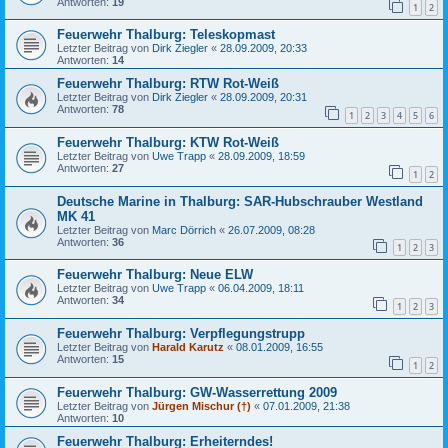
Antworten:
19
1
2
Feuerwehr Thalburg: Teleskopmast
Letzter Beitrag von
Dirk Ziegler
«
28.09.2009, 20:33
Antworten:
14
Feuerwehr Thalburg: RTW Rot-Weiß
Letzter Beitrag von
Dirk Ziegler
«
28.09.2009, 20:31
Antworten:
78
1
2
3
4
5
6
Feuerwehr Thalburg: KTW Rot-Weiß
Letzter Beitrag von
Uwe Trapp
«
28.09.2009, 18:59
Antworten:
27
1
2
Deutsche Marine in Thalburg: SAR-Hubschrauber Westland
MK 41
Letzter Beitrag von
Marc Dörrich
«
26.07.2009, 08:28
Antworten:
36
1
2
3
Feuerwehr Thalburg: Neue ELW
Letzter Beitrag von
Uwe Trapp
«
06.04.2009, 18:11
Antworten:
34
1
2
3
Feuerwehr Thalburg: Verpflegungstrupp
Letzter Beitrag von
Harald Karutz
«
08.01.2009, 16:55
Antworten:
15
1
2
Feuerwehr Thalburg: GW-Wasserrettung 2009
Letzter Beitrag von
Jürgen Mischur (†)
«
07.01.2009, 21:38
Antworten:
10
Feuerwehr Thalburg: Erheiterndes!