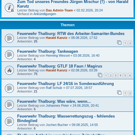
Zum Tod unseres Freundes Jürgen Mischur (†) - von Harald
Karutz
Letzter Beitrag von
Das Admin-Team
«
02.02.2026, 20:24
Verfasst in
Ankündigungen
Themen
Feuerwehr Thalburg: RTW des Arbeiter-Samariter-Bundes
Letzter Beitrag von
Harald Karutz
«
08.08.2026, 17:52
Antworten:
25
1
2
Feuerwehr Thalburg: Tankwagen
Letzter Beitrag von
Henning Wessel
«
03.08.2026, 16:40
Antworten:
4
Feuerwehr Thalburg: GTLF 18 Faun / Magirus
Letzter Beitrag von
Harald Karutz
«
02.08.2026, 03:39
Antworten:
75
1
2
3
4
5
6
Feuerwehr Thalburg: LF 24/16 in Sonderausführung
Letzter Beitrag von
Ralf Schulz
«
07.07.2026, 18:57
Antworten:
21
1
2
Feuerwehr Thalburg: Was wäre, wenn...
Letzter Beitrag von
Johannes Peter
«
24.06.2026, 20:41
Antworten:
5
Feuerwehr Thalburg: Wasserrettungszug - fehlendes
Bindeglied
Letzter Beitrag von
Jochen Bucher
«
09.08.2025, 14:55
Antworten:
6