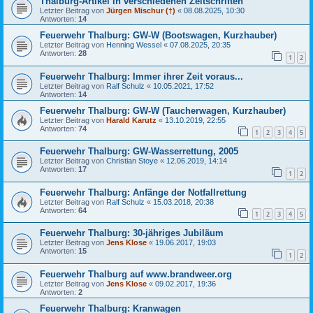
Thalburg-Artikel in verschiedenen Zeitschriften
Letzter Beitrag von
Jürgen Mischur (†)
«
08.08.2025, 10:30
Antworten:
14
Feuerwehr Thalburg: GW-W (Bootswagen, Kurzhauber)
Letzter Beitrag von
Henning Wessel
«
07.08.2025, 20:35
Antworten:
28
1
2
Feuerwehr Thalburg: Immer ihrer Zeit voraus...
Letzter Beitrag von
Ralf Schulz
«
10.05.2021, 17:52
Antworten:
14
Feuerwehr Thalburg: GW-W (Taucherwagen, Kurzhauber)
Letzter Beitrag von
Harald Karutz
«
13.10.2019, 22:55
Antworten:
74
1
2
3
4
5
Feuerwehr Thalburg: GW-Wasserrettung, 2005
Letzter Beitrag von
Christian Stoye
«
12.06.2019, 14:14
Antworten:
17
1
2
Feuerwehr Thalburg: Anfänge der Notfallrettung
Letzter Beitrag von
Ralf Schulz
«
15.03.2018, 20:38
Antworten:
64
1
2
3
4
5
Feuerwehr Thalburg: 30-jähriges Jubiläum
Letzter Beitrag von
Jens Klose
«
19.06.2017, 19:03
Antworten:
15
1
2
Feuerwehr Thalburg auf www.brandweer.org
Letzter Beitrag von
Jens Klose
«
09.02.2017, 19:36
Antworten:
2
Feuerwehr Thalburg: Kranwagen