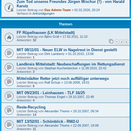
Zum Tod unseres Freundes Jürgen Mischur (†) - von Harald
Karutz
Letzter Beitrag von
Das Admin-Team
«
02.02.2026, 20:24
Verfasst in
Ankündigungen
Themen
FF Rüpelhausen (LK Mittelstadt)
Letzter Beitrag von
Björn Gräf
«
17.02.2011, 11:10
Antworten:
32
1
2
3
MIT 08/11/01 - Neuer ELW in Nagelreut in Dienst gestellt
Letzter Beitrag von
Dirk Lambertz
«
01.10.2010, 13:08
Antworten:
1
Landkreis Mittelstadt: Neubeschaffungen im Rettungsdienst
Letzter Beitrag von
Stephan Kuchenbecker
«
11.08.2010, 22:42
Antworten:
3
Mittelstädter Retter jetzt noch auffälliger unterwegs
Letzter Beitrag von
Ralf Schulz
«
13.06.2009, 19:01
Antworten:
6
MIT 09/23/01 - Leinhausen - TLF 16/25
Letzter Beitrag von
Thomas Engel
«
29.10.2007, 22:48
Antworten:
4
Reste-Recycling
Letzter Beitrag von
Alexander Thoms
«
29.10.2007, 09:34
Antworten:
14
MIT 13/52/01 - Schönblick - RW2-U
Letzter Beitrag von
Alexander Thoms
«
22.09.2007, 19:08
Antworten:
11