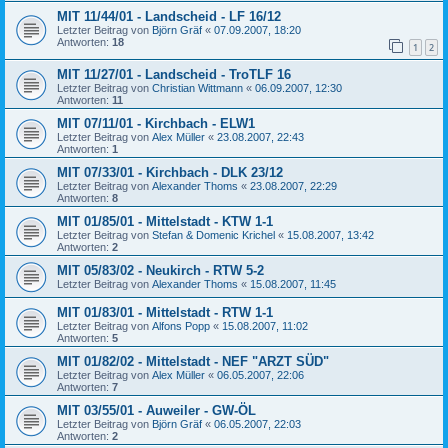
MIT 11/44/01 - Landscheid - LF 16/12
Letzter Beitrag von
Björn Gräf
«
07.09.2007, 18:20
Antworten:
18
1
2
MIT 11/27/01 - Landscheid - TroTLF 16
Letzter Beitrag von
Christian Wittmann
«
06.09.2007, 12:30
Antworten:
11
MIT 07/11/01 - Kirchbach - ELW1
Letzter Beitrag von
Alex Müller
«
23.08.2007, 22:43
Antworten:
1
MIT 07/33/01 - Kirchbach - DLK 23/12
Letzter Beitrag von
Alexander Thoms
«
23.08.2007, 22:29
Antworten:
8
MIT 01/85/01 - Mittelstadt - KTW 1-1
Letzter Beitrag von
Stefan & Domenic Krichel
«
15.08.2007, 13:42
Antworten:
2
MIT 05/83/02 - Neukirch - RTW 5-2
Letzter Beitrag von
Alexander Thoms
«
15.08.2007, 11:45
MIT 01/83/01 - Mittelstadt - RTW 1-1
Letzter Beitrag von
Alfons Popp
«
15.08.2007, 11:02
Antworten:
5
MIT 01/82/02 - Mittelstadt - NEF "ARZT SÜD"
Letzter Beitrag von
Alex Müller
«
06.05.2007, 22:06
Antworten:
7
MIT 03/55/01 - Auweiler - GW-ÖL
Letzter Beitrag von
Björn Gräf
«
06.05.2007, 22:03
Antworten:
2