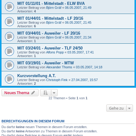
MIT 01/11/01 - Mittelstadt - ELW BVA
Letzter Beitrag von
Björn Gräf
«
06.05.2007, 21:49
Antworten:
4
MIT 01/44/01 - Mittelstadt - LF 20/16
Letzter Beitrag von
Björn Gräf
«
06.05.2007, 21:45
Antworten:
6
MIT 03/44/01 - Auweiler - LF 20/16
Letzter Beitrag von
Björn Gräf
«
06.05.2007, 21:34
Antworten:
1
MIT 03/24/01 - Auweiler - TLF 24/50
Letzter Beitrag von
Alfons Popp
«
03.05.2007, 17:41
Antworten:
1
MIT 03/19/01 - Auweiler - MTW
Letzter Beitrag von
Alexander Thoms
«
03.05.2007, 14:18
Kurzvorstellung A.T.
Letzter Beitrag von
Christoph Fink
«
27.04.2007, 15:57
Antworten:
2
Neues Thema
22 Themen • Seite
1
von
1
Gehe zu
BERECHTIGUNGEN IN DIESEM FORUM
Du darfst
keine
neuen Themen in diesem Forum erstellen.
Du darfst
keine
Antworten zu Themen in diesem Forum erstellen.
Du darfst deine Beiträge in diesem Forum
nicht
ändern.