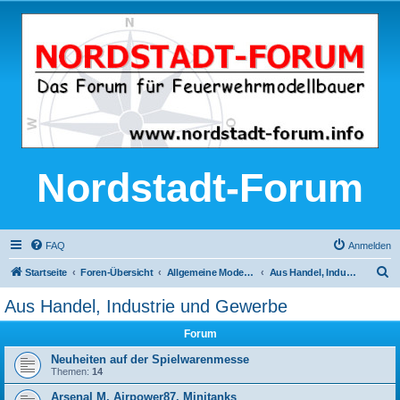
Nordstadt-Forum
FAQ
Anmelden
S
Startseite
Foren-Übersicht
Allgemeine Modellbau-Themen
Aus Handel, Industrie und Gewerbe
u
Aus Handel, Industrie und Gewerbe
c
Forum
h
e
Neuheiten auf der Spielwarenmesse
Themen:
14
Arsenal M, Airpower87, Minitanks