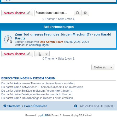
Suche
Erweiterte Suche
Neues Thema
0 Themen • Seite
1
von
1
Bekanntmachungen
Zum Tod unseres Freundes Jürgen Mischur (†) - von Harald
Karutz
Letzter Beitrag von
Das Admin-Team
«
02.02.2026, 20:24
Verfasst in
Ankündigungen
Neues Thema
0 Themen • Seite
1
von
1
Gehe zu
BERECHTIGUNGEN IN DIESEM FORUM
Du darfst
keine
neuen Themen in diesem Forum erstellen.
Du darfst
keine
Antworten zu Themen in diesem Forum erstellen.
Du darfst deine Beiträge in diesem Forum
nicht
ändern.
Du darfst deine Beiträge in diesem Forum
nicht
löschen.
Du darfst
keine
Dateianhänge in diesem Forum erstellen.
Startseite
Foren-Übersicht
Alle Zeiten sind
UTC+02:00
Powered by
phpBB
® Forum Software © phpBB Limited