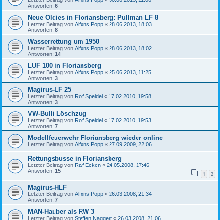
Antworten:
6
Neue Oldies in Floriansberg: Pullman LF 8
Letzter Beitrag von
Alfons Popp
«
28.06.2013, 18:03
Antworten:
8
Wasserrettung um 1950
Letzter Beitrag von
Alfons Popp
«
28.06.2013, 18:02
Antworten:
14
LUF 100 in Floriansberg
Letzter Beitrag von
Alfons Popp
«
25.06.2013, 11:25
Antworten:
3
Magirus-LF 25
Letzter Beitrag von
Rolf Speidel
«
17.02.2010, 19:58
Antworten:
3
VW-Bulli Löschzug
Letzter Beitrag von
Rolf Speidel
«
17.02.2010, 19:53
Antworten:
7
Modellfeuerwehr Floriansberg wieder online
Letzter Beitrag von
Alfons Popp
«
27.09.2009, 22:06
Rettungsbusse in Floriansberg
Letzter Beitrag von
Ralf Ecken
«
24.05.2008, 17:46
Antworten:
15
1
2
Magirus-HLF
Letzter Beitrag von
Alfons Popp
«
26.03.2008, 21:34
Antworten:
7
MAN-Hauber als RW 3
Letzter Beitrag von
Steffen Naggert
«
26.03.2008, 21:06