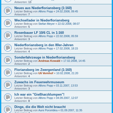
Antworten:
13
Neues aus Niederfloriansberg (1:160)
Letzter Beitrag von
Alfons Popp
«
24.02.2008, 09:45
Antworten:
7
Wechsellader in Niederfloriansberg
Letzter Beitrag von
Stefan Meyer
«
22.02.2008, 08:07
Antworten:
5
Rosenbauer LF 10/6 CL in 1:160
Letzter Beitrag von
Alfons Popp
«
22.02.2008, 05:59
Antworten:
3
Niederfloriansberg in den 80er-Jahren
Letzter Beitrag von
Alfons Popp
«
17.02.2008, 18:15
Antworten:
4
Sonderfahrzeuge in Niederfloriansberg
Letzter Beitrag von
Andreas Kowald
«
17.02.2008, 14:45
Antworten:
2
Floriansberg im Zwergenland (1:160)
Letzter Beitrag von
Uli Vornhof
«
10.02.2008, 21:20
Antworten:
4
Zuwachs im Feuerwehrmuseum
Letzter Beitrag von
Alfons Popp
«
03.11.2007, 13:53
Antworten:
3
Ich war ein "Gießharzklumpen"!
Letzter Beitrag von
Alfons Popp
«
04.09.2007, 12:07
Antworten:
8
Dinge, die die Welt nicht braucht
Letzter Beitrag von
Aure Porombka
«
01.09.2007, 11:35