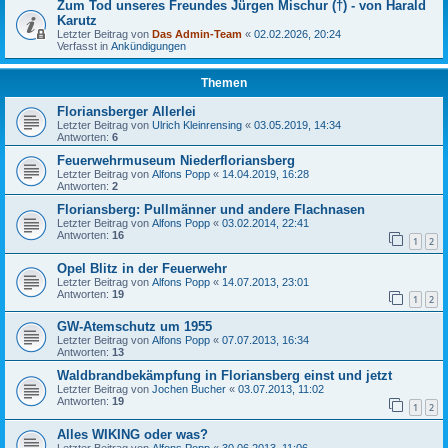
Zum Tod unseres Freundes Jürgen Mischur (†) - von Harald
Karutz
Letzter Beitrag von
Das Admin-Team
«
02.02.2026, 20:24
Verfasst in
Ankündigungen
Themen
Floriansberger Allerlei
Letzter Beitrag von
Ulrich Kleinrensing
«
03.05.2019, 14:34
Antworten:
6
Feuerwehrmuseum Niederfloriansberg
Letzter Beitrag von
Alfons Popp
«
14.04.2019, 16:28
Antworten:
2
Floriansberg: Pullmänner und andere Flachnasen
Letzter Beitrag von
Alfons Popp
«
03.02.2014, 22:41
Antworten:
16
1
2
Opel Blitz in der Feuerwehr
Letzter Beitrag von
Alfons Popp
«
14.07.2013, 23:01
Antworten:
19
1
2
GW-Atemschutz um 1955
Letzter Beitrag von
Alfons Popp
«
07.07.2013, 16:34
Antworten:
13
Waldbrandbekämpfung in Floriansberg einst und jetzt
Letzter Beitrag von
Jochen Bucher
«
03.07.2013, 11:02
Antworten:
19
1
2
Alles WIKING oder was?
Letzter Beitrag von
Alfons Popp
«
30.06.2013, 11:06