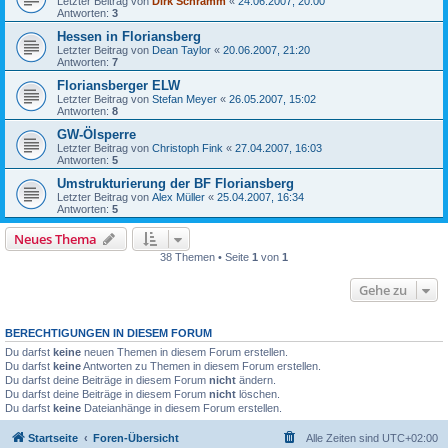
Letzter Beitrag von
Dirk Schramm
«
24.06.2007, 20:00
Antworten:
3
Hessen in Floriansberg
Letzter Beitrag von
Dean Taylor
«
20.06.2007, 21:20
Antworten:
7
Floriansberger ELW
Letzter Beitrag von
Stefan Meyer
«
26.05.2007, 15:02
Antworten:
8
GW-Ölsperre
Letzter Beitrag von
Christoph Fink
«
27.04.2007, 16:03
Antworten:
5
Umstrukturierung der BF Floriansberg
Letzter Beitrag von
Alex Müller
«
25.04.2007, 16:34
Antworten:
5
Neues Thema
38 Themen • Seite
1
von
1
Gehe zu
BERECHTIGUNGEN IN DIESEM FORUM
Du darfst
keine
neuen Themen in diesem Forum erstellen.
Du darfst
keine
Antworten zu Themen in diesem Forum erstellen.
Du darfst deine Beiträge in diesem Forum
nicht
ändern.
Du darfst deine Beiträge in diesem Forum
nicht
löschen.
Du darfst
keine
Dateianhänge in diesem Forum erstellen.
Startseite
Foren-Übersicht
Alle Zeiten sind
UTC+02:00