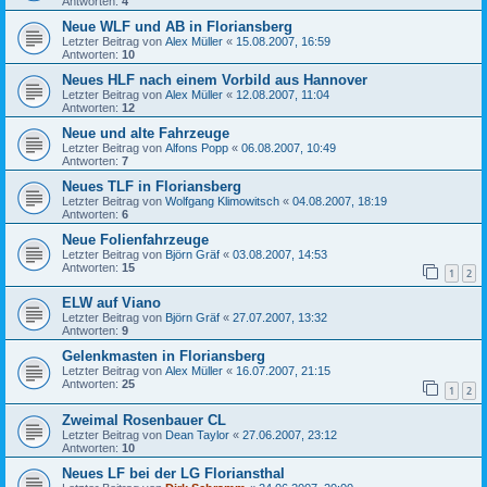
Antworten:
4
Neue WLF und AB in Floriansberg
Letzter Beitrag von
Alex Müller
«
15.08.2007, 16:59
Antworten:
10
Neues HLF nach einem Vorbild aus Hannover
Letzter Beitrag von
Alex Müller
«
12.08.2007, 11:04
Antworten:
12
Neue und alte Fahrzeuge
Letzter Beitrag von
Alfons Popp
«
06.08.2007, 10:49
Antworten:
7
Neues TLF in Floriansberg
Letzter Beitrag von
Wolfgang Klimowitsch
«
04.08.2007, 18:19
Antworten:
6
Neue Folienfahrzeuge
Letzter Beitrag von
Björn Gräf
«
03.08.2007, 14:53
Antworten:
15
1
2
ELW auf Viano
Letzter Beitrag von
Björn Gräf
«
27.07.2007, 13:32
Antworten:
9
Gelenkmasten in Floriansberg
Letzter Beitrag von
Alex Müller
«
16.07.2007, 21:15
Antworten:
25
1
2
Zweimal Rosenbauer CL
Letzter Beitrag von
Dean Taylor
«
27.06.2007, 23:12
Antworten:
10
Neues LF bei der LG Floriansthal