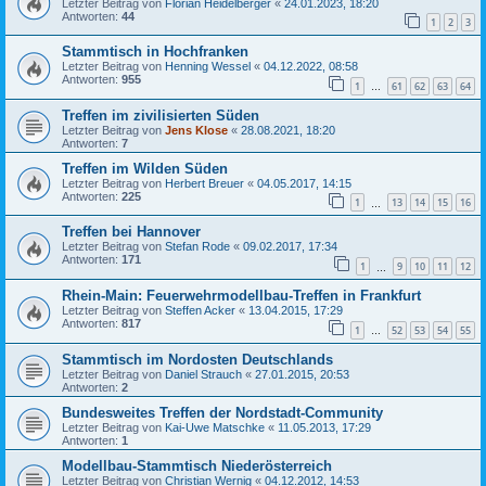
Letzter Beitrag von
Florian Heidelberger
«
24.01.2023, 18:20
Antworten:
44
1
2
3
Stammtisch in Hochfranken
Letzter Beitrag von
Henning Wessel
«
04.12.2022, 08:58
Antworten:
955
1
61
62
63
64
…
Treffen im zivilisierten Süden
Letzter Beitrag von
Jens Klose
«
28.08.2021, 18:20
Antworten:
7
Treffen im Wilden Süden
Letzter Beitrag von
Herbert Breuer
«
04.05.2017, 14:15
Antworten:
225
1
13
14
15
16
…
Treffen bei Hannover
Letzter Beitrag von
Stefan Rode
«
09.02.2017, 17:34
Antworten:
171
1
9
10
11
12
…
Rhein-Main: Feuerwehrmodellbau-Treffen in Frankfurt
Letzter Beitrag von
Steffen Acker
«
13.04.2015, 17:29
Antworten:
817
1
52
53
54
55
…
Stammtisch im Nordosten Deutschlands
Letzter Beitrag von
Daniel Strauch
«
27.01.2015, 20:53
Antworten:
2
Bundesweites Treffen der Nordstadt-Community
Letzter Beitrag von
Kai-Uwe Matschke
«
11.05.2013, 17:29
Antworten:
1
Modellbau-Stammtisch Niederösterreich
Letzter Beitrag von
Christian Wernig
«
04.12.2012, 14:53