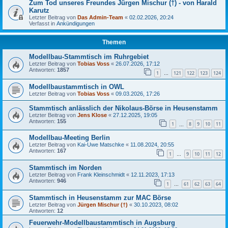
Zum Tod unseres Freundes Jürgen Mischur (†) - von Harald
Karutz
Letzter Beitrag von
Das Admin-Team
«
02.02.2026, 20:24
Verfasst in
Ankündigungen
Themen
Modellbau-Stammtisch im Ruhrgebiet
Letzter Beitrag von
Tobias Voss
«
26.07.2026, 17:12
Antworten:
1857
1
121
122
123
124
…
Modellbaustammtisch in OWL
Letzter Beitrag von
Tobias Voss
«
09.03.2026, 17:26
Stammtisch anlässlich der Nikolaus-Börse in Heusenstamm
Letzter Beitrag von
Jens Klose
«
27.12.2025, 19:05
Antworten:
155
1
8
9
10
11
…
Modellbau-Meeting Berlin
Letzter Beitrag von
Kai-Uwe Matschke
«
11.08.2024, 20:55
Antworten:
167
1
9
10
11
12
…
Stammtisch im Norden
Letzter Beitrag von
Frank Kleinschmidt
«
12.11.2023, 17:13
Antworten:
946
1
61
62
63
64
…
Stammtisch in Heusenstamm zur MAC Börse
Letzter Beitrag von
Jürgen Mischur (†)
«
30.10.2023, 08:02
Antworten:
12
Feuerwehr-Modellbaustammtisch in Augsburg