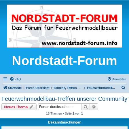
Nordstadt-Forum
FAQ
Anmelden
S
Startseite
Foren-Übersicht
Termine, Treffen und Ausstellungen
Feuerwehrmodellbau-Treffen unserer Community
u
Feuerwehrmodellbau-Treffen unserer Community
c
Suche
Erweiterte Suche
Neues Thema
h
18 Themen • Seite
1
von
1
e
Bekanntmachungen