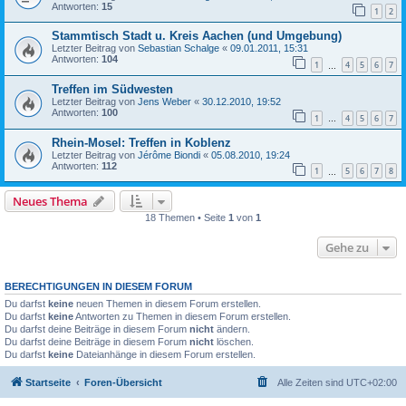
Antworten:
15
1
2
Stammtisch Stadt u. Kreis Aachen (und Umgebung)
Letzter Beitrag von
Sebastian Schalge
«
09.01.2011, 15:31
Antworten:
104
1
4
5
6
7
…
Treffen im Südwesten
Letzter Beitrag von
Jens Weber
«
30.12.2010, 19:52
Antworten:
100
1
4
5
6
7
…
Rhein-Mosel: Treffen in Koblenz
Letzter Beitrag von
Jérôme Biondi
«
05.08.2010, 19:24
Antworten:
112
1
5
6
7
8
…
Neues Thema
18 Themen • Seite
1
von
1
Gehe zu
BERECHTIGUNGEN IN DIESEM FORUM
Du darfst
keine
neuen Themen in diesem Forum erstellen.
Du darfst
keine
Antworten zu Themen in diesem Forum erstellen.
Du darfst deine Beiträge in diesem Forum
nicht
ändern.
Du darfst deine Beiträge in diesem Forum
nicht
löschen.
Du darfst
keine
Dateianhänge in diesem Forum erstellen.
Startseite
Foren-Übersicht
Alle Zeiten sind
UTC+02:00