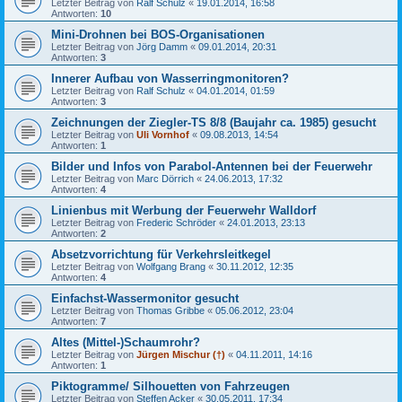
Letzter Beitrag von
Ralf Schulz
«
19.01.2014, 16:58
Antworten:
10
Mini-Drohnen bei BOS-Organisationen
Letzter Beitrag von
Jörg Damm
«
09.01.2014, 20:31
Antworten:
3
Innerer Aufbau von Wasserringmonitoren?
Letzter Beitrag von
Ralf Schulz
«
04.01.2014, 01:59
Antworten:
3
Zeichnungen der Ziegler-TS 8/8 (Baujahr ca. 1985) gesucht
Letzter Beitrag von
Uli Vornhof
«
09.08.2013, 14:54
Antworten:
1
Bilder und Infos von Parabol-Antennen bei der Feuerwehr
Letzter Beitrag von
Marc Dörrich
«
24.06.2013, 17:32
Antworten:
4
Linienbus mit Werbung der Feuerwehr Walldorf
Letzter Beitrag von
Frederic Schröder
«
24.01.2013, 23:13
Antworten:
2
Absetzvorrichtung für Verkehrsleitkegel
Letzter Beitrag von
Wolfgang Brang
«
30.11.2012, 12:35
Antworten:
4
Einfachst-Wassermonitor gesucht
Letzter Beitrag von
Thomas Gribbe
«
05.06.2012, 23:04
Antworten:
7
Altes (Mittel-)Schaumrohr?
Letzter Beitrag von
Jürgen Mischur (†)
«
04.11.2011, 14:16
Antworten:
1
Piktogramme/ Silhouetten von Fahrzeugen
Letzter Beitrag von
Steffen Acker
«
30.05.2011, 17:34