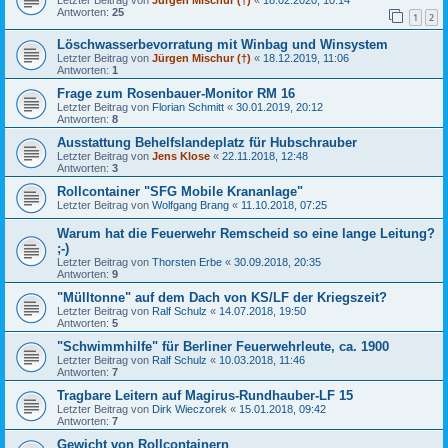
Antworten:
25
1
2
Löschwasserbevorratung mit Winbag und Winsystem
Letzter Beitrag von
Jürgen Mischur (†)
«
18.12.2019, 11:06
Antworten:
1
Frage zum Rosenbauer-Monitor RM 16
Letzter Beitrag von
Florian Schmitt
«
30.01.2019, 20:12
Antworten:
8
Ausstattung Behelfslandeplatz für Hubschrauber
Letzter Beitrag von
Jens Klose
«
22.11.2018, 12:48
Antworten:
3
Rollcontainer "SFG Mobile Krananlage"
Letzter Beitrag von
Wolfgang Brang
«
11.10.2018, 07:25
Warum hat die Feuerwehr Remscheid so eine lange Leitung?
;-)
Letzter Beitrag von
Thorsten Erbe
«
30.09.2018, 20:35
Antworten:
9
"Mülltonne" auf dem Dach von KS/LF der Kriegszeit?
Letzter Beitrag von
Ralf Schulz
«
14.07.2018, 19:50
Antworten:
5
"Schwimmhilfe" für Berliner Feuerwehrleute, ca. 1900
Letzter Beitrag von
Ralf Schulz
«
10.03.2018, 11:46
Antworten:
7
Tragbare Leitern auf Magirus-Rundhauber-LF 15
Letzter Beitrag von
Dirk Wieczorek
«
15.01.2018, 09:42
Antworten:
7
Gewicht von Rollcontainern