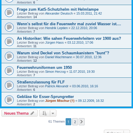
Antworten:
6
Frage zum KatS-Schutzhelm mit Helmlampe
Letzter Beitrag von
Alexander Deutsch
«
15.03.2011, 21:42
Antworten:
14
Wenn's selbst für die Feuerwehr mal zuviel Wasser ist....
Letzter Beitrag von
Hendrik Leptien
«
22.12.2010, 20:06
Antworten:
7
An Historiker: Wie sahen Feuerwehrleitern vor 1900 aus?
Letzter Beitrag von
Jürgen Hass
«
03.12.2010, 17:06
Antworten:
11
Warum sind Deckel von Schaumkanistern "bunt"?
Letzter Beitrag von
Daniel Wachtmann
«
30.07.2010, 12:36
Antworten:
12
Feuerwehruniformen um 1950
Letzter Beitrag von
Simon Herzog
«
11.07.2010, 19:30
Antworten:
7
Straßenzulassung für FLF
Letzter Beitrag von
Patrick Alexandr
«
03.06.2010, 16:16
Antworten:
6
Gebläse für Esser-Sprungretter
Letzter Beitrag von
Jürgen Mischur (†)
«
09.12.2009, 16:32
Antworten:
2
Neues Thema
1
2
Nächste
61 Themen