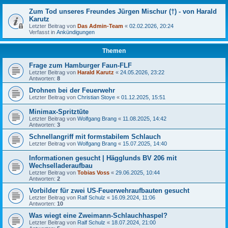
Zum Tod unseres Freundes Jürgen Mischur (†) - von Harald
Karutz
Letzter Beitrag von
Das Admin-Team
«
02.02.2026, 20:24
Verfasst in
Ankündigungen
Themen
Frage zum Hamburger Faun-FLF
Letzter Beitrag von
Harald Karutz
«
24.05.2026, 23:22
Antworten:
8
Drohnen bei der Feuerwehr
Letzter Beitrag von
Christian Stoye
«
01.12.2025, 15:51
Minimax-Spritztüte
Letzter Beitrag von
Wolfgang Brang
«
11.08.2025, 14:42
Antworten:
3
Schnellangriff mit formstabilem Schlauch
Letzter Beitrag von
Wolfgang Brang
«
15.07.2025, 14:40
Informationen gesucht | Hägglunds BV 206 mit
Wechselladeraufbau
Letzter Beitrag von
Tobias Voss
«
29.06.2025, 10:44
Antworten:
2
Vorbilder für zwei US-Feuerwehraufbauten gesucht
Letzter Beitrag von
Ralf Schulz
«
16.09.2024, 11:06
Antworten:
10
Was wiegt eine Zweimann-Schlauchhaspel?
Letzter Beitrag von
Ralf Schulz
«
18.07.2024, 21:00