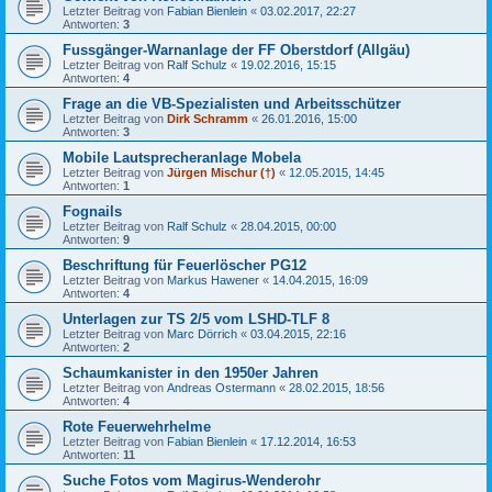
Letzter Beitrag von
Fabian Bienlein
«
03.02.2017, 22:27
Antworten:
3
Fussgänger-Warnanlage der FF Oberstdorf (Allgäu)
Letzter Beitrag von
Ralf Schulz
«
19.02.2016, 15:15
Antworten:
4
Frage an die VB-Spezialisten und Arbeitsschützer
Letzter Beitrag von
Dirk Schramm
«
26.01.2016, 15:00
Antworten:
3
Mobile Lautsprecheranlage Mobela
Letzter Beitrag von
Jürgen Mischur (†)
«
12.05.2015, 14:45
Antworten:
1
Fognails
Letzter Beitrag von
Ralf Schulz
«
28.04.2015, 00:00
Antworten:
9
Beschriftung für Feuerlöscher PG12
Letzter Beitrag von
Markus Hawener
«
14.04.2015, 16:09
Antworten:
4
Unterlagen zur TS 2/5 vom LSHD-TLF 8
Letzter Beitrag von
Marc Dörrich
«
03.04.2015, 22:16
Antworten:
2
Schaumkanister in den 1950er Jahren
Letzter Beitrag von
Andreas Ostermann
«
28.02.2015, 18:56
Antworten:
4
Rote Feuerwehrhelme
Letzter Beitrag von
Fabian Bienlein
«
17.12.2014, 16:53
Antworten:
11
Suche Fotos vom Magirus-Wenderohr