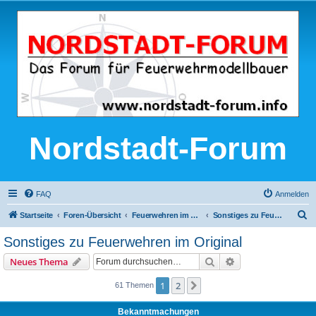
Nordstadt-Forum
FAQ
Anmelden
S
Startseite
Foren-Übersicht
Feuerwehren im Original
Sonstiges zu Feuerwehren im Original
u
Sonstiges zu Feuerwehren im Original
c
Suche
Erweiterte Suche
Neues Thema
h
e
1
2
Nächste
61 Themen
Bekanntmachungen