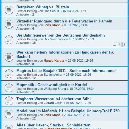
Antworten:
5
Bergekran Wilhag vs. Bilstein
Letzter Beitrag von
Ralf Schulz
«
07.04.2024, 17:11
Antworten:
2
Virtueller Rundgang durch die Feuerwache in Hameln
Letzter Beitrag von
Jens Klose
«
03.11.2022, 14:07
Antworten:
6
Die Bahnfeuerwehren der Deutschen Bundesbahn
Letzter Beitrag von
Dirk Wieczorek
«
18.10.2022, 17:53
Antworten:
16
1
2
Wer kann helfen? Informationen zu Handkarren der Fa.
Bachert
Letzter Beitrag von
Harald Karutz
«
28.08.2022, 19:56
Antworten:
8
Magirus-Leiter Baujahr 1911 - Suche nach Informationen
Letzter Beitrag von
Steffen Acker
«
23.09.2021, 16:26
Antworten:
12
Mopmatik - Geschwindigkeit der Kordel
Letzter Beitrag von
Wolfgang Brang
«
18.07.2020, 16:34
Antworten:
2
Tragbarer Wassersprüh-Löscher von Stihl
Letzter Beitrag von
Gerard Gielis
«
01.05.2020, 17:46
Modellbau im Maßstab 1:1 am Beispiel Unimog-TroLF 750
Letzter Beitrag von
Jens Klose
«
29.03.2020, 12:26
Antworten:
12
Alles über Haken-, Steck- u. Schiebleitern
Letzter Beitrag von
Jürgen Mischur (†)
«
18.02.2020, 10:14