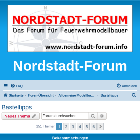
Nordstadt-Forum
FAQ
Anmelden
S
Startseite
Foren-Übersicht
Allgemeine Modellbau-Themen
Basteltipps
u
Basteltipps
c
Suche
Erweiterte Suche
Neues Thema
h
e
1
2
3
4
5
6
Nächste
251 Themen
Bekanntmachungen