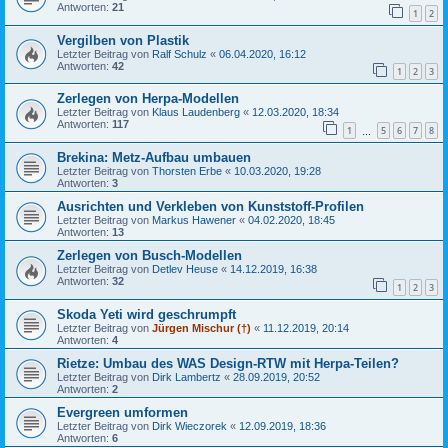
Antworten:
21
1
2
Vergilben von Plastik
Letzter Beitrag von
Ralf Schulz
«
06.04.2020, 16:12
Antworten:
42
1
2
3
Zerlegen von Herpa-Modellen
Letzter Beitrag von
Klaus Laudenberg
«
12.03.2020, 18:34
Antworten:
117
1
5
6
7
8
…
Brekina: Metz-Aufbau umbauen
Letzter Beitrag von
Thorsten Erbe
«
10.03.2020, 19:28
Antworten:
3
Ausrichten und Verkleben von Kunststoff-Profilen
Letzter Beitrag von
Markus Hawener
«
04.02.2020, 18:45
Antworten:
13
Zerlegen von Busch-Modellen
Letzter Beitrag von
Detlev Heuse
«
14.12.2019, 16:38
Antworten:
32
1
2
3
Skoda Yeti wird geschrumpft
Letzter Beitrag von
Jürgen Mischur (†)
«
11.12.2019, 20:14
Antworten:
4
Rietze: Umbau des WAS Design-RTW mit Herpa-Teilen?
Letzter Beitrag von
Dirk Lambertz
«
28.09.2019, 20:52
Antworten:
2
Evergreen umformen
Letzter Beitrag von
Dirk Wieczorek
«
12.09.2019, 18:36
Antworten:
6