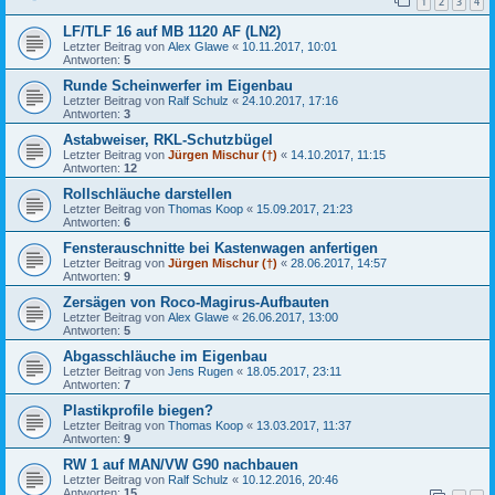
1
2
3
4
LF/TLF 16 auf MB 1120 AF (LN2)
Letzter Beitrag von
Alex Glawe
«
10.11.2017, 10:01
Antworten:
5
Runde Scheinwerfer im Eigenbau
Letzter Beitrag von
Ralf Schulz
«
24.10.2017, 17:16
Antworten:
3
Astabweiser, RKL-Schutzbügel
Letzter Beitrag von
Jürgen Mischur (†)
«
14.10.2017, 11:15
Antworten:
12
Rollschläuche darstellen
Letzter Beitrag von
Thomas Koop
«
15.09.2017, 21:23
Antworten:
6
Fensterauschnitte bei Kastenwagen anfertigen
Letzter Beitrag von
Jürgen Mischur (†)
«
28.06.2017, 14:57
Antworten:
9
Zersägen von Roco-Magirus-Aufbauten
Letzter Beitrag von
Alex Glawe
«
26.06.2017, 13:00
Antworten:
5
Abgasschläuche im Eigenbau
Letzter Beitrag von
Jens Rugen
«
18.05.2017, 23:11
Antworten:
7
Plastikprofile biegen?
Letzter Beitrag von
Thomas Koop
«
13.03.2017, 11:37
Antworten:
9
RW 1 auf MAN/VW G90 nachbauen
Letzter Beitrag von
Ralf Schulz
«
10.12.2016, 20:46
Antworten:
15