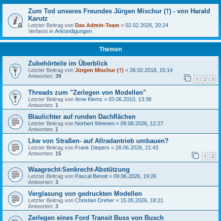
Zum Tod unseres Freundes Jürgen Mischur (†) - von Harald
Karutz
Letzter Beitrag von
Das Admin-Team
«
02.02.2026, 20:24
Verfasst in
Ankündigungen
Themen
Zubehörteile im Überblick
Letzter Beitrag von
Jürgen Mischur (†)
«
26.02.2018, 15:14
Antworten:
39
1
2
3
Threads zum "Zerlegen von Modellen"
Letzter Beitrag von
Arne Klemz
«
03.06.2010, 13:38
Antworten:
1
Blaulichter auf runden Dachflächen
Letzter Beitrag von
Norbert Weenen
«
09.08.2026, 12:27
Antworten:
1
Lkw von Straßen- auf Allradantrieb umbauen?
Letzter Beitrag von
Frank Diepers
«
28.06.2026, 21:43
Antworten:
15
1
2
Waagrecht-Senkrecht-Abstützung
Letzter Beitrag von
Pascal Benoit
«
09.06.2026, 19:26
Antworten:
3
Verglasung von gedruckten Modellen
Letzter Beitrag von
Christian Dreher
«
15.05.2026, 18:21
Antworten:
3
Zerlegen eines Ford Transit Buss von Busch