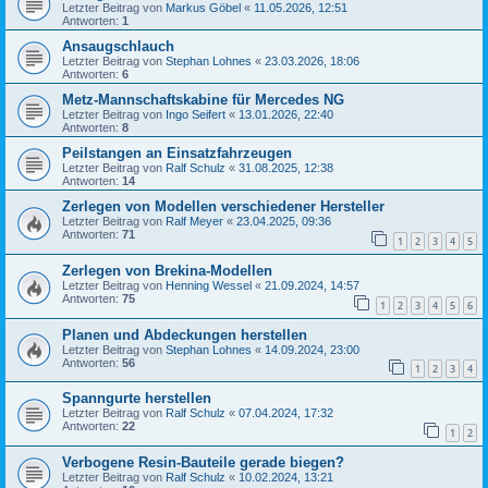
Letzter Beitrag von
Markus Göbel
«
11.05.2026, 12:51
Antworten:
1
Ansaugschlauch
Letzter Beitrag von
Stephan Lohnes
«
23.03.2026, 18:06
Antworten:
6
Metz-Mannschaftskabine für Mercedes NG
Letzter Beitrag von
Ingo Seifert
«
13.01.2026, 22:40
Antworten:
8
Peilstangen an Einsatzfahrzeugen
Letzter Beitrag von
Ralf Schulz
«
31.08.2025, 12:38
Antworten:
14
Zerlegen von Modellen verschiedener Hersteller
Letzter Beitrag von
Ralf Meyer
«
23.04.2025, 09:36
Antworten:
71
1
2
3
4
5
Zerlegen von Brekina-Modellen
Letzter Beitrag von
Henning Wessel
«
21.09.2024, 14:57
Antworten:
75
1
2
3
4
5
6
Planen und Abdeckungen herstellen
Letzter Beitrag von
Stephan Lohnes
«
14.09.2024, 23:00
Antworten:
56
1
2
3
4
Spanngurte herstellen
Letzter Beitrag von
Ralf Schulz
«
07.04.2024, 17:32
Antworten:
22
1
2
Verbogene Resin-Bauteile gerade biegen?
Letzter Beitrag von
Ralf Schulz
«
10.02.2024, 13:21