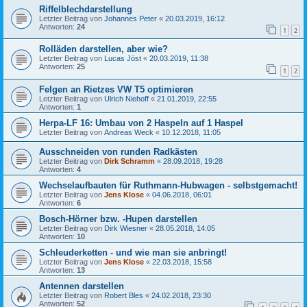
Riffelblechdarstellung
Letzter Beitrag von
Johannes Peter
«
20.03.2019, 16:12
Antworten:
24
1
2
Rolläden darstellen, aber wie?
Letzter Beitrag von
Lucas Jöst
«
20.03.2019, 11:38
Antworten:
25
1
2
Felgen an Rietzes VW T5 optimieren
Letzter Beitrag von
Ulrich Niehoff
«
21.01.2019, 22:55
Antworten:
1
Herpa-LF 16: Umbau von 2 Haspeln auf 1 Haspel
Letzter Beitrag von
Andreas Weck
«
10.12.2018, 11:05
Ausschneiden von runden Radkästen
Letzter Beitrag von
Dirk Schramm
«
28.09.2018, 19:28
Antworten:
4
Wechselaufbauten für Ruthmann-Hubwagen - selbstgemacht!
Letzter Beitrag von
Jens Klose
«
04.06.2018, 06:01
Antworten:
6
Bosch-Hörner bzw. -Hupen darstellen
Letzter Beitrag von
Dirk Wiesner
«
28.05.2018, 14:05
Antworten:
10
Schleuderketten - und wie man sie anbringt!
Letzter Beitrag von
Jens Klose
«
22.03.2018, 15:58
Antworten:
13
Antennen darstellen
Letzter Beitrag von
Robert Bles
«
24.02.2018, 23:30
Antworten:
52