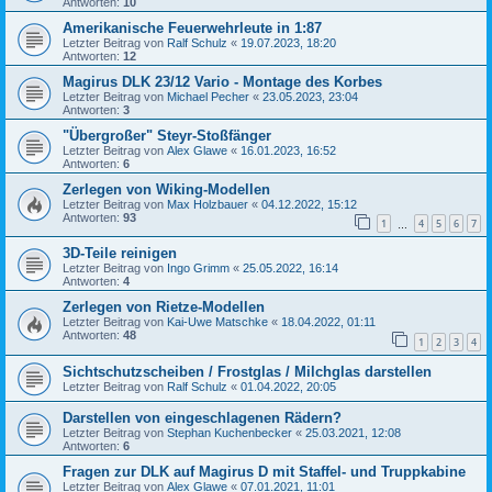
Antworten:
10
Amerikanische Feuerwehrleute in 1:87
Letzter Beitrag von
Ralf Schulz
«
19.07.2023, 18:20
Antworten:
12
Magirus DLK 23/12 Vario - Montage des Korbes
Letzter Beitrag von
Michael Pecher
«
23.05.2023, 23:04
Antworten:
3
"Übergroßer" Steyr-Stoßfänger
Letzter Beitrag von
Alex Glawe
«
16.01.2023, 16:52
Antworten:
6
Zerlegen von Wiking-Modellen
Letzter Beitrag von
Max Holzbauer
«
04.12.2022, 15:12
Antworten:
93
1
4
5
6
7
…
3D-Teile reinigen
Letzter Beitrag von
Ingo Grimm
«
25.05.2022, 16:14
Antworten:
4
Zerlegen von Rietze-Modellen
Letzter Beitrag von
Kai-Uwe Matschke
«
18.04.2022, 01:11
Antworten:
48
1
2
3
4
Sichtschutzscheiben / Frostglas / Milchglas darstellen
Letzter Beitrag von
Ralf Schulz
«
01.04.2022, 20:05
Darstellen von eingeschlagenen Rädern?
Letzter Beitrag von
Stephan Kuchenbecker
«
25.03.2021, 12:08
Antworten:
6
Fragen zur DLK auf Magirus D mit Staffel- und Truppkabine
Letzter Beitrag von
Alex Glawe
«
07.01.2021, 11:01