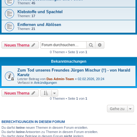
Themen:
45
Klebstoffe und Spachtel
Themen:
17
Entfernen und Ablösen
Themen:
21
Suche
Erweiterte Suche
Neues Thema
0 Themen • Seite
1
von
1
Bekanntmachungen
Zum Tod unseres Freundes Jürgen Mischur (†) - von Harald
Karutz
Letzter Beitrag von
Das Admin-Team
«
02.02.2026, 20:24
Verfasst in
Ankündigungen
Neues Thema
0 Themen • Seite
1
von
1
Gehe zu
BERECHTIGUNGEN IN DIESEM FORUM
Du darfst
keine
neuen Themen in diesem Forum erstellen.
Du darfst
keine
Antworten zu Themen in diesem Forum erstellen.
Du darfst deine Beiträge in diesem Forum
nicht
ändern.