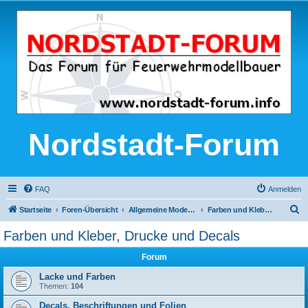
Nordstadt-Forum
FAQ
Anmelden
S
Startseite
Foren-Übersicht
Allgemeine Modellbau-Themen
Farben und Kleber, Drucke und Decals
u
Farben und Kleber, Drucke und Decals
c
Forum
h
e
Lacke und Farben
Themen:
104
Decals, Beschriftungen und Folien