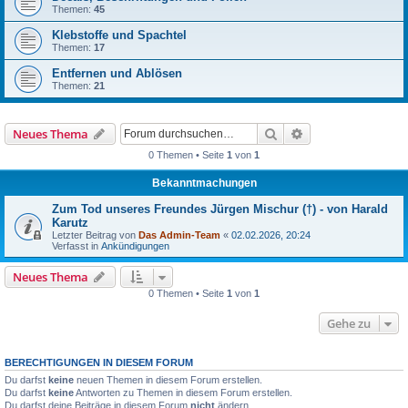
Themen:
45
Klebstoffe und Spachtel
Themen:
17
Entfernen und Ablösen
Themen:
21
Suche
Erweiterte Suche
Neues Thema
0 Themen • Seite
1
von
1
Bekanntmachungen
Zum Tod unseres Freundes Jürgen Mischur (†) - von Harald
Karutz
Letzter Beitrag von
Das Admin-Team
«
02.02.2026, 20:24
Verfasst in
Ankündigungen
Neues Thema
0 Themen • Seite
1
von
1
Gehe zu
BERECHTIGUNGEN IN DIESEM FORUM
Du darfst
keine
neuen Themen in diesem Forum erstellen.
Du darfst
keine
Antworten zu Themen in diesem Forum erstellen.
Du darfst deine Beiträge in diesem Forum
nicht
ändern.