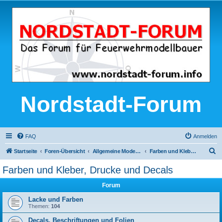
Nordstadt-Forum
FAQ
Anmelden
S
Startseite
Foren-Übersicht
Allgemeine Modellbau-Themen
Farben und Kleber, Drucke und Decals
u
Farben und Kleber, Drucke und Decals
c
Forum
h
e
Lacke und Farben
Themen:
104
Decals, Beschriftungen und Folien