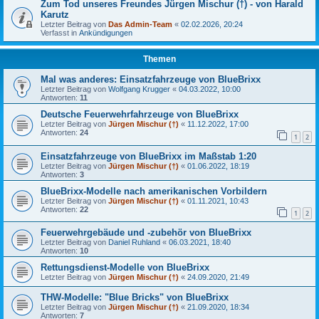
Zum Tod unseres Freundes Jürgen Mischur (†) - von Harald
Karutz
Letzter Beitrag von
Das Admin-Team
«
02.02.2026, 20:24
Verfasst in
Ankündigungen
Themen
Mal was anderes: Einsatzfahrzeuge von BlueBrixx
Letzter Beitrag von
Wolfgang Krugger
«
04.03.2022, 10:00
Antworten:
11
Deutsche Feuerwehrfahrzeuge von BlueBrixx
Letzter Beitrag von
Jürgen Mischur (†)
«
11.12.2022, 17:00
Antworten:
24
1
2
Einsatzfahrzeuge von BlueBrixx im Maßstab 1:20
Letzter Beitrag von
Jürgen Mischur (†)
«
01.06.2022, 18:19
Antworten:
3
BlueBrixx-Modelle nach amerikanischen Vorbildern
Letzter Beitrag von
Jürgen Mischur (†)
«
01.11.2021, 10:43
Antworten:
22
1
2
Feuerwehrgebäude und -zubehör von BlueBrixx
Letzter Beitrag von
Daniel Ruhland
«
06.03.2021, 18:40
Antworten:
10
Rettungsdienst-Modelle von BlueBrixx
Letzter Beitrag von
Jürgen Mischur (†)
«
24.09.2020, 21:49
THW-Modelle: "Blue Bricks" von BlueBrixx
Letzter Beitrag von
Jürgen Mischur (†)
«
21.09.2020, 18:34
Antworten:
7