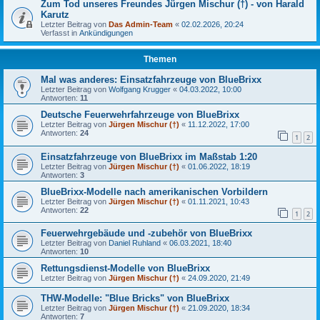
Zum Tod unseres Freundes Jürgen Mischur (†) - von Harald
Karutz
Letzter Beitrag von
Das Admin-Team
«
02.02.2026, 20:24
Verfasst in
Ankündigungen
Themen
Mal was anderes: Einsatzfahrzeuge von BlueBrixx
Letzter Beitrag von
Wolfgang Krugger
«
04.03.2022, 10:00
Antworten:
11
Deutsche Feuerwehrfahrzeuge von BlueBrixx
Letzter Beitrag von
Jürgen Mischur (†)
«
11.12.2022, 17:00
Antworten:
24
1
2
Einsatzfahrzeuge von BlueBrixx im Maßstab 1:20
Letzter Beitrag von
Jürgen Mischur (†)
«
01.06.2022, 18:19
Antworten:
3
BlueBrixx-Modelle nach amerikanischen Vorbildern
Letzter Beitrag von
Jürgen Mischur (†)
«
01.11.2021, 10:43
Antworten:
22
1
2
Feuerwehrgebäude und -zubehör von BlueBrixx
Letzter Beitrag von
Daniel Ruhland
«
06.03.2021, 18:40
Antworten:
10
Rettungsdienst-Modelle von BlueBrixx
Letzter Beitrag von
Jürgen Mischur (†)
«
24.09.2020, 21:49
THW-Modelle: "Blue Bricks" von BlueBrixx
Letzter Beitrag von
Jürgen Mischur (†)
«
21.09.2020, 18:34
Antworten:
7