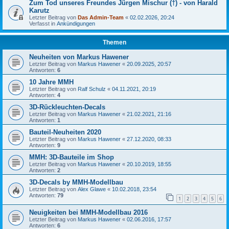
Zum Tod unseres Freundes Jürgen Mischur (†) - von Harald
Karutz
Letzter Beitrag von
Das Admin-Team
«
02.02.2026, 20:24
Verfasst in
Ankündigungen
Themen
Neuheiten von Markus Hawener
Letzter Beitrag von
Markus Hawener
«
20.09.2025, 20:57
Antworten:
6
10 Jahre MMH
Letzter Beitrag von
Ralf Schulz
«
04.11.2021, 20:19
Antworten:
4
3D-Rückleuchten-Decals
Letzter Beitrag von
Markus Hawener
«
21.02.2021, 21:16
Antworten:
1
Bauteil-Neuheiten 2020
Letzter Beitrag von
Markus Hawener
«
27.12.2020, 08:33
Antworten:
9
MMH: 3D-Bauteile im Shop
Letzter Beitrag von
Markus Hawener
«
20.10.2019, 18:55
Antworten:
2
3D-Decals by MMH-Modellbau
Letzter Beitrag von
Alex Glawe
«
10.02.2018, 23:54
Antworten:
79
1
2
3
4
5
6
Neuigkeiten bei MMH-Modellbau 2016
Letzter Beitrag von
Markus Hawener
«
02.06.2016, 17:57
Antworten:
6