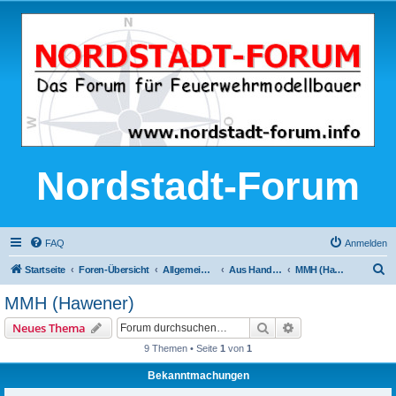
Nordstadt-Forum
FAQ
Anmelden
S
Startseite
Foren-Übersicht
Allgemeine Modellbau-Themen
Aus Handel, Industrie und Gewerbe
MMH (Hawener)
u
MMH (Hawener)
c
Suche
Erweiterte Suche
Neues Thema
h
9 Themen • Seite
1
von
1
e
Bekanntmachungen