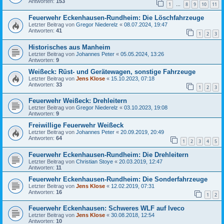
Antworten:
153
1
8
9
10
11
…
Feuerwehr Eckenhausen-Rundheim: Die Löschfahrzeuge
Letzter Beitrag von
Gregor Niederelz
«
08.07.2024, 19:47
Antworten:
41
1
2
3
Historisches aus Manheim
Letzter Beitrag von
Johannes Peter
«
05.05.2024, 13:26
Antworten:
9
Weißeck: Rüst- und Gerätewagen, sonstige Fahrzeuge
Letzter Beitrag von
Jens Klose
«
15.10.2023, 07:18
Antworten:
33
1
2
3
Feuerwehr Weißeck: Drehleitern
Letzter Beitrag von
Gregor Niederelz
«
03.10.2023, 19:08
Antworten:
9
Freiwillige Feuerwehr Weißeck
Letzter Beitrag von
Johannes Peter
«
20.09.2019, 20:49
Antworten:
64
1
2
3
4
5
Feuerwehr Eckenhausen-Rundheim: Die Drehleitern
Letzter Beitrag von
Christian Stoye
«
20.03.2019, 12:47
Antworten:
11
Feuerwehr Eckenhausen-Rundheim: Die Sonderfahrzeuge
Letzter Beitrag von
Jens Klose
«
12.02.2019, 07:31
Antworten:
16
1
2
Feuerwehr Eckenhausen: Schweres WLF auf Iveco
Letzter Beitrag von
Jens Klose
«
30.08.2018, 12:54
Antworten:
10