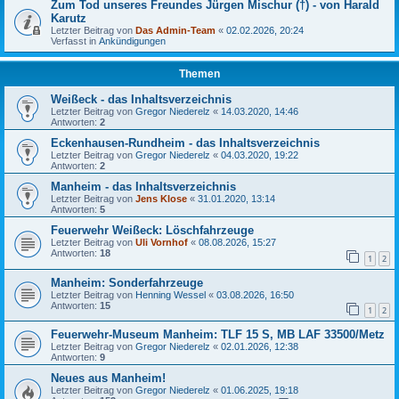
Zum Tod unseres Freundes Jürgen Mischur (†) - von Harald
Karutz
Letzter Beitrag von
Das Admin-Team
«
02.02.2026, 20:24
Verfasst in
Ankündigungen
Themen
Weißeck - das Inhaltsverzeichnis
Letzter Beitrag von
Gregor Niederelz
«
14.03.2020, 14:46
Antworten:
2
Eckenhausen-Rundheim - das Inhaltsverzeichnis
Letzter Beitrag von
Gregor Niederelz
«
04.03.2020, 19:22
Antworten:
2
Manheim - das Inhaltsverzeichnis
Letzter Beitrag von
Jens Klose
«
31.01.2020, 13:14
Antworten:
5
Feuerwehr Weißeck: Löschfahrzeuge
Letzter Beitrag von
Uli Vornhof
«
08.08.2026, 15:27
Antworten:
18
1
2
Manheim: Sonderfahrzeuge
Letzter Beitrag von
Henning Wessel
«
03.08.2026, 16:50
Antworten:
15
1
2
Feuerwehr-Museum Manheim: TLF 15 S, MB LAF 33500/Metz
Letzter Beitrag von
Gregor Niederelz
«
02.01.2026, 12:38
Antworten:
9
Neues aus Manheim!
Letzter Beitrag von
Gregor Niederelz
«
01.06.2025, 19:18