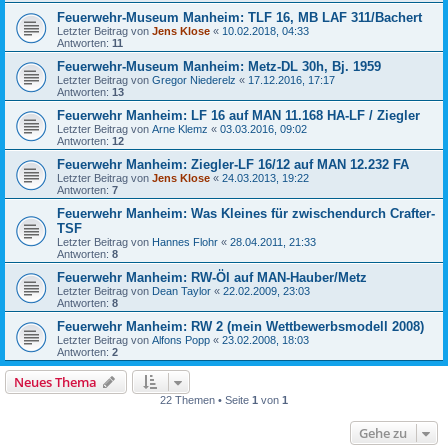
Feuerwehr-Museum Manheim: TLF 16, MB LAF 311/Bachert
Letzter Beitrag von
Jens Klose
«
10.02.2018, 04:33
Antworten:
11
Feuerwehr-Museum Manheim: Metz-DL 30h, Bj. 1959
Letzter Beitrag von
Gregor Niederelz
«
17.12.2016, 17:17
Antworten:
13
Feuerwehr Manheim: LF 16 auf MAN 11.168 HA-LF / Ziegler
Letzter Beitrag von
Arne Klemz
«
03.03.2016, 09:02
Antworten:
12
Feuerwehr Manheim: Ziegler-LF 16/12 auf MAN 12.232 FA
Letzter Beitrag von
Jens Klose
«
24.03.2013, 19:22
Antworten:
7
Feuerwehr Manheim: Was Kleines für zwischendurch Crafter-
TSF
Letzter Beitrag von
Hannes Flohr
«
28.04.2011, 21:33
Antworten:
8
Feuerwehr Manheim: RW-Öl auf MAN-Hauber/Metz
Letzter Beitrag von
Dean Taylor
«
22.02.2009, 23:03
Antworten:
8
Feuerwehr Manheim: RW 2 (mein Wettbewerbsmodell 2008)
Letzter Beitrag von
Alfons Popp
«
23.02.2008, 18:03
Antworten:
2
Neues Thema
22 Themen • Seite
1
von
1
Gehe zu