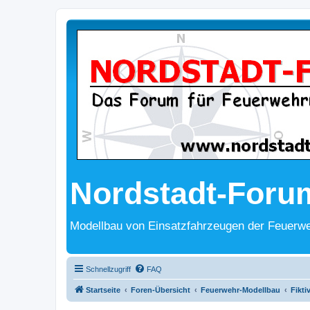
Nordstadt-Foru
Modellbau von Einsatzfahrzeugen der Feuerwe
Schnellzugriff
FAQ
Startseite
Foren-Übersicht
Feuerwehr-Modellbau
Fikti