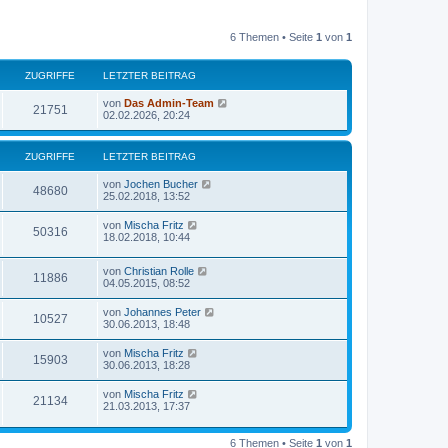
6 Themen • Seite
1
von
1
ZUGRIFFE
LETZTER BEITRAG
von
Das Admin-Team
21751
02.02.2026, 20:24
ZUGRIFFE
LETZTER BEITRAG
von
Jochen Bucher
48680
25.02.2018, 13:52
von
Mischa Fritz
50316
18.02.2018, 10:44
von
Christian Rolle
11886
04.05.2015, 08:52
von
Johannes Peter
10527
30.06.2013, 18:48
von
Mischa Fritz
15903
30.06.2013, 18:28
von
Mischa Fritz
21134
21.03.2013, 17:37
6 Themen • Seite
1
von
1