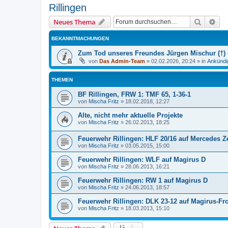
Rillingen
Suche
Erw
Neues Thema
BEKANNTMACHUNGEN
Zum Tod unseres Freundes Jürgen Mischur (†) -
von
Das Admin-Team
»
02.02.2026, 20:24
» in
Ankündi
THEMEN
BF Rillingen, FRW 1: TMF 65, 1-36-1
von
Mischa Fritz
»
18.02.2018, 12:27
Alte, nicht mehr aktuelle Projekte
von
Mischa Fritz
»
26.02.2013, 18:25
Feuerwehr Rillingen: HLF 20/16 auf Mercedes Z
von
Mischa Fritz
»
03.05.2015, 15:00
Feuerwehr Rillingen: WLF auf Magirus D
von
Mischa Fritz
»
28.06.2013, 16:21
Feuerwehr Rillingen: RW 1 auf Magirus D
von
Mischa Fritz
»
24.06.2013, 18:57
Feuerwehr Rillingen: DLK 23-12 auf Magirus-Fr
von
Mischa Fritz
»
18.03.2013, 15:10