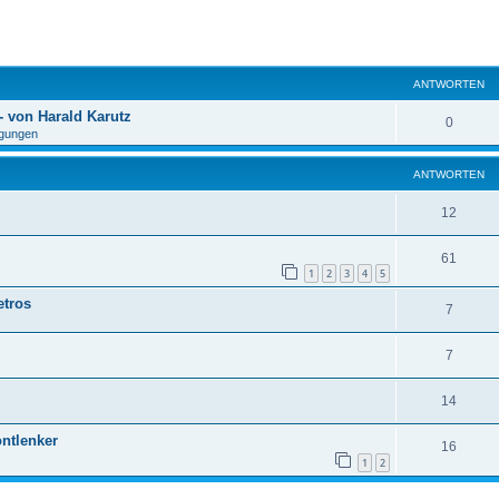
eiterte Suche
ANTWORTEN
 von Harald Karutz
0
gungen
ANTWORTEN
12
61
1
2
3
4
5
etros
7
7
14
ontlenker
16
1
2