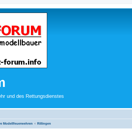
m
hr und des Rettungsdienstes
ve Modellfeuerwehren
Rillingen