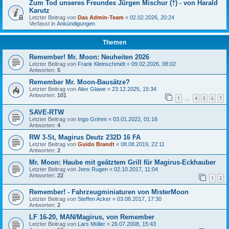
Zum Tod unseres Freundes Jürgen Mischur (†) - von Harald
Karutz
Letzter Beitrag von
Das Admin-Team
«
02.02.2026, 20:24
Verfasst in
Ankündigungen
Themen
Remember! Mr. Moon: Neuheiten 2026
Letzter Beitrag von
Frank Kleinschmidt
«
09.02.2026, 08:02
Antworten:
5
Remember Mr. Moon-Bausätze?
Letzter Beitrag von
Alex Glawe
«
23.12.2025, 15:34
Antworten:
101
1
4
5
6
7
…
SAVE-RTW
Letzter Beitrag von
Ingo Grimm
«
03.01.2022, 01:16
Antworten:
4
RW 3-St, Magirus Deutz 232D 16 FA
Letzter Beitrag von
Guido Brandt
«
08.08.2019, 22:11
Antworten:
2
Mr. Moon: Haube mit geätztem Grill für Magirus-Eckhauber
Letzter Beitrag von
Jens Rugen
«
02.10.2017, 11:04
Antworten:
22
1
2
Remember! - Fahrzeugminiaturen von MisterMoon
Letzter Beitrag von
Steffen Acker
«
03.08.2017, 17:30
Antworten:
2
LF 16-20, MAN/Magirus, von Remember
Letzter Beitrag von
Lars Müller
«
26.07.2008, 15:43