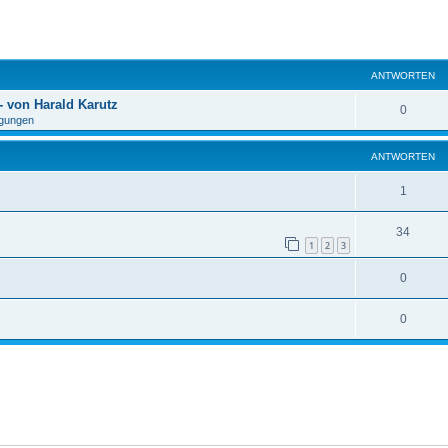
eiterte Suche
ANTWORTEN
 von Harald Karutz
0
gungen
ANTWORTEN
1
34
1
2
3
0
0