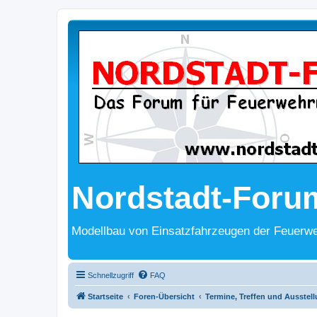
Nordstadt-Foru
Modellbau von Einsatzfahrzeugen der Feuerwe
Schnellzugriff
FAQ
Startseite
Foren-Übersicht
Termine, Treffen und Ausstel