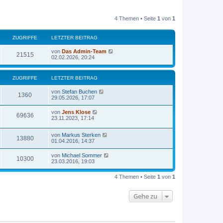
4 Themen • Seite
1
von
1
ZUGRIFFE
LETZTER BEITRAG
von
Das Admin-Team
21515
02.02.2026, 20:24
ZUGRIFFE
LETZTER BEITRAG
von
Stefan Buchen
1360
29.05.2026, 17:07
von
Jens Klose
69636
23.11.2023, 17:14
von
Markus Sterken
13880
01.04.2016, 14:37
von
Michael Sommer
10300
23.03.2016, 19:03
4 Themen • Seite
1
von
1
Gehe zu