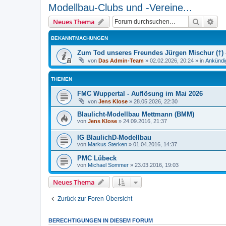
Modellbau-Clubs und -Vereine...
Suche
Erw
Neues Thema
BEKANNTMACHUNGEN
Zum Tod unseres Freundes Jürgen Mischur (†) -
von
Das Admin-Team
»
02.02.2026, 20:24
» in
Ankündi
THEMEN
FMC Wuppertal - Auflösung im Mai 2026
von
Jens Klose
»
28.05.2026, 22:30
Blaulicht-Modellbau Mettmann (BMM)
von
Jens Klose
»
24.09.2016, 21:37
IG BlaulichD-Modellbau
von
Markus Sterken
»
01.04.2016, 14:37
PMC Lübeck
von
Michael Sommer
»
23.03.2016, 19:03
Neues Thema
Zurück zur Foren-Übersicht
BERECHTIGUNGEN IN DIESEM FORUM