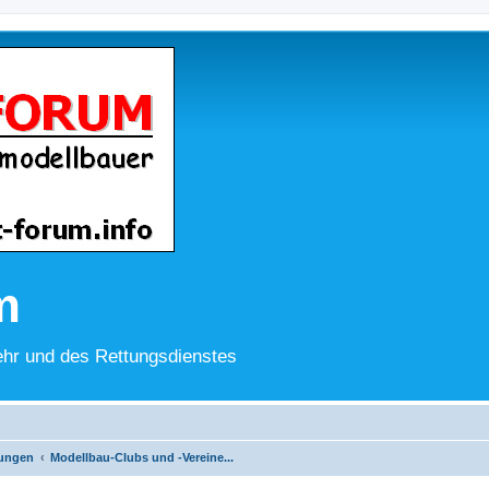
m
hr und des Rettungsdienstes
lungen
Modellbau-Clubs und -Vereine...