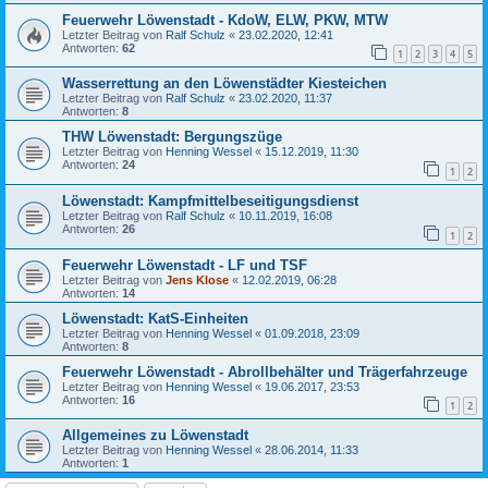
Feuerwehr Löwenstadt - KdoW, ELW, PKW, MTW
Letzter Beitrag von
Ralf Schulz
«
23.02.2020, 12:41
Antworten:
62
1
2
3
4
5
Wasserrettung an den Löwenstädter Kiesteichen
Letzter Beitrag von
Ralf Schulz
«
23.02.2020, 11:37
Antworten:
8
THW Löwenstadt: Bergungszüge
Letzter Beitrag von
Henning Wessel
«
15.12.2019, 11:30
Antworten:
24
1
2
Löwenstadt: Kampfmittelbeseitigungsdienst
Letzter Beitrag von
Ralf Schulz
«
10.11.2019, 16:08
Antworten:
26
1
2
Feuerwehr Löwenstadt - LF und TSF
Letzter Beitrag von
Jens Klose
«
12.02.2019, 06:28
Antworten:
14
Löwenstadt: KatS-Einheiten
Letzter Beitrag von
Henning Wessel
«
01.09.2018, 23:09
Antworten:
8
Feuerwehr Löwenstadt - Abrollbehälter und Trägerfahrzeuge
Letzter Beitrag von
Henning Wessel
«
19.06.2017, 23:53
Antworten:
16
1
2
Allgemeines zu Löwenstadt
Letzter Beitrag von
Henning Wessel
«
28.06.2014, 11:33
Antworten:
1