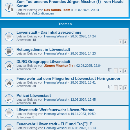
Zum Tod unseres Freundes Jürgen Mischur (†) - von Harald
Karutz
Letzter Beitrag von
Das Admin-Team
«
02.02.2026, 20:24
Verfasst in
Ankündigungen
Themen
Löwenstadt - Das Inhaltsverzeichnis
Letzter Beitrag von
Henning Wessel
«
28.05.2026, 14:24
Antworten:
18
1
2
Rettungsdienst in Löwenstadt
Letzter Beitrag von
Henning Wessel
«
28.05.2026, 14:23
DLRG-Ortsgruppe Löwenstadt
Letzter Beitrag von
Jürgen Mischur (†)
«
02.08.2025, 22:04
Antworten:
37
1
2
3
Feuerwehr auf dem Fliegerhorst Löwenstadt-Heringsmoor
Letzter Beitrag von
Henning Wessel
«
28.06.2025, 13:41
Antworten:
30
1
2
3
Polizei Löwenstadt
Letzter Beitrag von
Henning Wessel
«
12.05.2024, 12:45
Antworten:
10
Löwenstadt: Werkfeuerwehr Löwen-Pharma
Letzter Beitrag von
Henning Wessel
«
19.11.2023, 10:50
Antworten:
8
Feuerwehr Löwenstadt - TLF und Tro(T)LF
Letzter Beitrag von
Henning Wessel
«
06.08.2023, 13:13