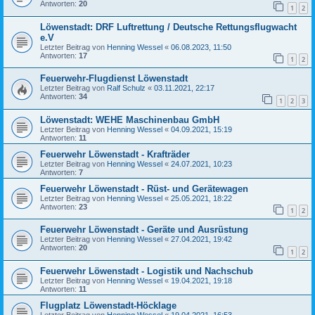
Antworten:
20
1
2
Löwenstadt: DRF Luftrettung / Deutsche Rettungsflugwacht
e.V
Letzter Beitrag von
Henning Wessel
«
06.08.2023, 11:50
Antworten:
17
1
2
Feuerwehr-Flugdienst Löwenstadt
Letzter Beitrag von
Ralf Schulz
«
03.11.2021, 22:17
Antworten:
34
1
2
3
Löwenstadt: WEHE Maschinenbau GmbH
Letzter Beitrag von
Henning Wessel
«
04.09.2021, 15:19
Antworten:
11
Feuerwehr Löwenstadt - Krafträder
Letzter Beitrag von
Henning Wessel
«
24.07.2021, 10:23
Antworten:
7
Feuerwehr Löwenstadt - Rüst- und Gerätewagen
Letzter Beitrag von
Henning Wessel
«
25.05.2021, 18:22
Antworten:
23
1
2
Feuerwehr Löwenstadt - Geräte und Ausrüstung
Letzter Beitrag von
Henning Wessel
«
27.04.2021, 19:42
Antworten:
20
1
2
Feuerwehr Löwenstadt - Logistik und Nachschub
Letzter Beitrag von
Henning Wessel
«
19.04.2021, 19:18
Antworten:
11
Flugplatz Löwenstadt-Höcklage