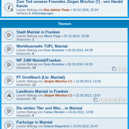
Zum Tod unseres Freundes Jürgen Mischur (†) - von Harald
Karutz
Letzter Beitrag von
Das Admin-Team
«
02.02.2026, 20:24
Verfasst in
Ankündigungen
Themen
Stadt Maintal in Franken
Letzter Beitrag von
Alfons Popp
«
07.12.2014, 15:08
Antworten:
3
Werkfeuerwehr TUFL Maintal
Letzter Beitrag von
Sven Brandow
«
03.10.2014, 04:39
Antworten:
8
WF ZAW Maintal/Franken
Letzter Beitrag von
Sven Brandow
«
03.10.2014, 04:25
Antworten:
18
1
2
FF Grießbach (Lkr. Maintal)
Letzter Beitrag von
Jürgen Mischur (†)
«
12.08.2013, 13:35
Antworten:
12
Landkreis Maintal in Franken
Letzter Beitrag von
Jürgen Mischur (†)
«
22.05.2012, 13:57
Antworten:
75
1
2
3
4
5
6
Die wilden 70er und 80er....in Maintal
Letzter Beitrag von
Fabian Bienlein
«
24.04.2012, 13:58
Antworten:
8
Fachzüge in Maintal
Letzter Beitrag von
Roland Wagenbret
«
23.04.2012, 20:47