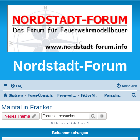
Nordstadt-Forum
FAQ
Anmelden
S
Startseite
Foren-Übersicht
Feuerwehr-Modellbau
Fiktive Modellfeuerwehren
Maintal in Franken
u
Maintal in Franken
c
Suche
Erweiterte Suche
Neues Thema
h
8 Themen • Seite
1
von
1
e
Bekanntmachungen