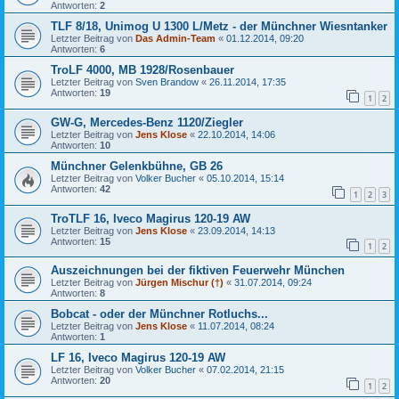
Antworten:
2
TLF 8/18, Unimog U 1300 L/Metz - der Münchner Wiesntanker
Letzter Beitrag von
Das Admin-Team
«
01.12.2014, 09:20
Antworten:
6
TroLF 4000, MB 1928/Rosenbauer
Letzter Beitrag von
Sven Brandow
«
26.11.2014, 17:35
Antworten:
19
1
2
GW-G, Mercedes-Benz 1120/Ziegler
Letzter Beitrag von
Jens Klose
«
22.10.2014, 14:06
Antworten:
10
Münchner Gelenkbühne, GB 26
Letzter Beitrag von
Volker Bucher
«
05.10.2014, 15:14
Antworten:
42
1
2
3
TroTLF 16, Iveco Magirus 120-19 AW
Letzter Beitrag von
Jens Klose
«
23.09.2014, 14:13
Antworten:
15
1
2
Auszeichnungen bei der fiktiven Feuerwehr München
Letzter Beitrag von
Jürgen Mischur (†)
«
31.07.2014, 09:24
Antworten:
8
Bobcat - oder der Münchner Rotluchs...
Letzter Beitrag von
Jens Klose
«
11.07.2014, 08:24
Antworten:
1
LF 16, Iveco Magirus 120-19 AW
Letzter Beitrag von
Volker Bucher
«
07.02.2014, 21:15
Antworten:
20
1
2