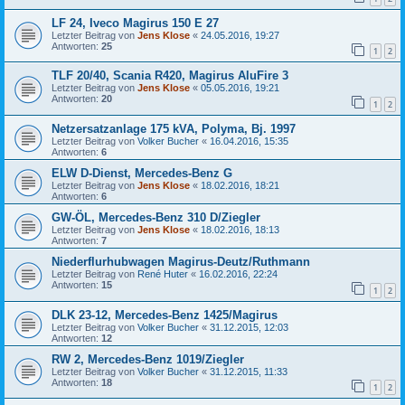
LF 24, Iveco Magirus 150 E 27
Letzter Beitrag von
Jens Klose
«
24.05.2016, 19:27
Antworten:
25
1
2
TLF 20/40, Scania R420, Magirus AluFire 3
Letzter Beitrag von
Jens Klose
«
05.05.2016, 19:21
Antworten:
20
1
2
Netzersatzanlage 175 kVA, Polyma, Bj. 1997
Letzter Beitrag von
Volker Bucher
«
16.04.2016, 15:35
Antworten:
6
ELW D-Dienst, Mercedes-Benz G
Letzter Beitrag von
Jens Klose
«
18.02.2016, 18:21
Antworten:
6
GW-ÖL, Mercedes-Benz 310 D/Ziegler
Letzter Beitrag von
Jens Klose
«
18.02.2016, 18:13
Antworten:
7
Niederflurhubwagen Magirus-Deutz/Ruthmann
Letzter Beitrag von
René Huter
«
16.02.2016, 22:24
Antworten:
15
1
2
DLK 23-12, Mercedes-Benz 1425/Magirus
Letzter Beitrag von
Volker Bucher
«
31.12.2015, 12:03
Antworten:
12
RW 2, Mercedes-Benz 1019/Ziegler
Letzter Beitrag von
Volker Bucher
«
31.12.2015, 11:33
Antworten:
18
1
2