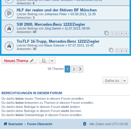
Antworten:
6
HLF der realen und der fiktiven BF München
Letzter Beitrag von
Johannes Peter
«
03.08.2013, 11:39
Antworten:
3
SW 2000, Mercedes-Benz 1222/Ziegler
Letzter Beitrag von
Jörg Damm
«
11.07.2013, 09:59
Antworten:
49
1
2
3
4
TroTLF 16-Trupp, Mercedes-Benz 1222/Ziegler
Letzter Beitrag von
Klaus Geisser
«
07.07.2013, 15:45
Antworten:
30
1
2
3
Neues Thema
1
2
Nächste
58 Themen
Gehe zu
BERECHTIGUNGEN IN DIESEM FORUM
Du darfst
keine
neuen Themen in diesem Forum erstellen.
Du darfst
keine
Antworten zu Themen in diesem Forum erstellen.
Du darfst deine Beiträge in diesem Forum
nicht
ändern.
Du darfst deine Beiträge in diesem Forum
nicht
löschen.
Du darfst
keine
Dateianhänge in diesem Forum erstellen.
Startseite
Foren-Übersicht
Alle Zeiten sind
UTC+02:00