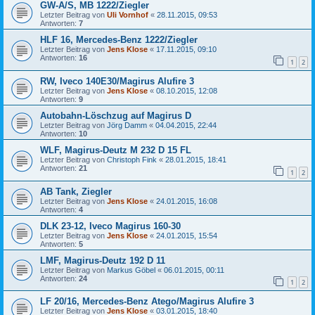
GW-A/S, MB 1222/Ziegler
Letzter Beitrag von
Uli Vornhof
«
28.11.2015, 09:53
Antworten:
7
HLF 16, Mercedes-Benz 1222/Ziegler
Letzter Beitrag von
Jens Klose
«
17.11.2015, 09:10
Antworten:
16
1
2
RW, Iveco 140E30/Magirus Alufire 3
Letzter Beitrag von
Jens Klose
«
08.10.2015, 12:08
Antworten:
9
Autobahn-Löschzug auf Magirus D
Letzter Beitrag von
Jörg Damm
«
04.04.2015, 22:44
Antworten:
10
WLF, Magirus-Deutz M 232 D 15 FL
Letzter Beitrag von
Christoph Fink
«
28.01.2015, 18:41
Antworten:
21
1
2
AB Tank, Ziegler
Letzter Beitrag von
Jens Klose
«
24.01.2015, 16:08
Antworten:
4
DLK 23-12, Iveco Magirus 160-30
Letzter Beitrag von
Jens Klose
«
24.01.2015, 15:54
Antworten:
5
LMF, Magirus-Deutz 192 D 11
Letzter Beitrag von
Markus Göbel
«
06.01.2015, 00:11
Antworten:
24
1
2
LF 20/16, Mercedes-Benz Atego/Magirus Alufire 3
Letzter Beitrag von
Jens Klose
«
03.01.2015, 18:40