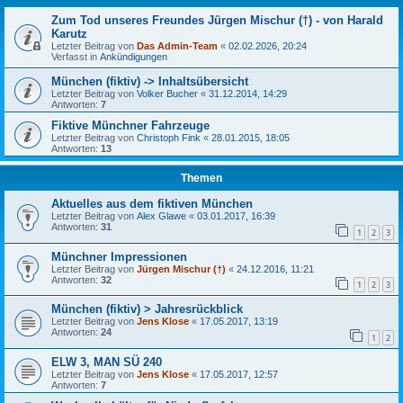
Zum Tod unseres Freundes Jürgen Mischur (†) - von Harald
Karutz
Letzter Beitrag von
Das Admin-Team
«
02.02.2026, 20:24
Verfasst in
Ankündigungen
München (fiktiv) -> Inhaltsübersicht
Letzter Beitrag von
Volker Bucher
«
31.12.2014, 14:29
Antworten:
7
Fiktive Münchner Fahrzeuge
Letzter Beitrag von
Christoph Fink
«
28.01.2015, 18:05
Antworten:
13
Themen
Aktuelles aus dem fiktiven München
Letzter Beitrag von
Alex Glawe
«
03.01.2017, 16:39
Antworten:
31
1
2
3
Münchner Impressionen
Letzter Beitrag von
Jürgen Mischur (†)
«
24.12.2016, 11:21
Antworten:
32
1
2
3
München (fiktiv) > Jahresrückblick
Letzter Beitrag von
Jens Klose
«
17.05.2017, 13:19
Antworten:
24
1
2
ELW 3, MAN SÜ 240
Letzter Beitrag von
Jens Klose
«
17.05.2017, 12:57
Antworten:
7