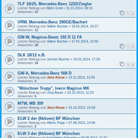
TLF 16/25, Mercedes-Benz 1222/Ziegler
Letzter Beitrag von
Björn Gräf
«
31.01.2014, 09:15
Antworten:
22
1
2
VRW, Mercedes-Benz 280GE/Bachert
Letzter Beitrag von
Volker Bucher
«
19.01.2014, 15:27
Antworten:
12
GW-W, Magirus-Deutz 192 D 11 FA
Letzter Beitrag von
Volker Bucher
«
17.01.2014, 10:50
Antworten:
28
1
2
DLK 18/12 n.B.
Letzter Beitrag von
Jochen Bucher
«
16.01.2014, 17:54
Antworten:
16
1
2
GW-A, Mercedes-Benz 508 D
Letzter Beitrag von
Jens Klose
«
13.11.2013, 13:55
Antworten:
4
"Münchner Trupp", Iveco Magirus MK
Letzter Beitrag von
Jörg Bauer
«
20.10.2013, 11:23
Antworten:
5
MTW, MB 309
Letzter Beitrag von
Jens Klose
«
15.10.2013, 15:58
Antworten:
6
ELW 2 der (fiktiven) BF München
Letzter Beitrag von
Alfons Popp
«
07.08.2013, 14:46
Antworten:
2
ELW 3 der (fiktiven) BF München
Letzter Beitrag von
Karl-Heinz Schuster
«
06.08.2013, 21:51