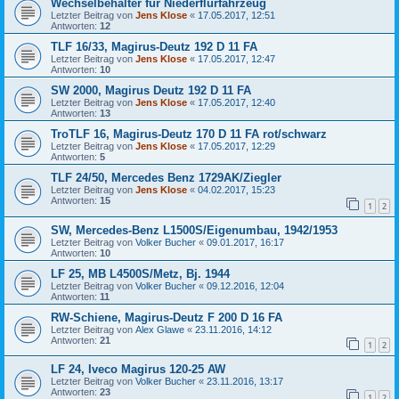
Wechselbehälter für Niederflurfahrzeug
Letzter Beitrag von
Jens Klose
«
17.05.2017, 12:51
Antworten:
12
TLF 16/33, Magirus-Deutz 192 D 11 FA
Letzter Beitrag von
Jens Klose
«
17.05.2017, 12:47
Antworten:
10
SW 2000, Magirus Deutz 192 D 11 FA
Letzter Beitrag von
Jens Klose
«
17.05.2017, 12:40
Antworten:
13
TroTLF 16, Magirus-Deutz 170 D 11 FA rot/schwarz
Letzter Beitrag von
Jens Klose
«
17.05.2017, 12:29
Antworten:
5
TLF 24/50, Mercedes Benz 1729AK/Ziegler
Letzter Beitrag von
Jens Klose
«
04.02.2017, 15:23
Antworten:
15
1
2
SW, Mercedes-Benz L1500S/Eigenumbau, 1942/1953
Letzter Beitrag von
Volker Bucher
«
09.01.2017, 16:17
Antworten:
10
LF 25, MB L4500S/Metz, Bj. 1944
Letzter Beitrag von
Volker Bucher
«
09.12.2016, 12:04
Antworten:
11
RW-Schiene, Magirus-Deutz F 200 D 16 FA
Letzter Beitrag von
Alex Glawe
«
23.11.2016, 14:12
Antworten:
21
1
2
LF 24, Iveco Magirus 120-25 AW
Letzter Beitrag von
Volker Bucher
«
23.11.2016, 13:17
Antworten:
23
1
2