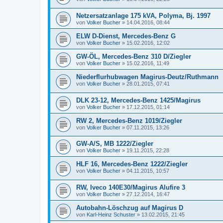
Netzersatzanlage 175 kVA, Polyma, Bj. 1997
von
Volker Bucher
»
14.04.2016, 08:44
ELW D-Dienst, Mercedes-Benz G
von
Volker Bucher
»
15.02.2016, 12:02
GW-ÖL, Mercedes-Benz 310 D/Ziegler
von
Volker Bucher
»
15.02.2016, 11:49
Niederflurhubwagen Magirus-Deutz/Ruthmann
von
Volker Bucher
»
28.01.2015, 07:41
DLK 23-12, Mercedes-Benz 1425/Magirus
von
Volker Bucher
»
17.12.2015, 01:14
RW 2, Mercedes-Benz 1019/Ziegler
von
Volker Bucher
»
07.11.2015, 13:26
GW-A/S, MB 1222/Ziegler
von
Volker Bucher
»
19.11.2015, 22:28
HLF 16, Mercedes-Benz 1222/Ziegler
von
Volker Bucher
»
04.11.2015, 10:57
RW, Iveco 140E30/Magirus Alufire 3
von
Volker Bucher
»
27.12.2014, 16:47
Autobahn-Löschzug auf Magirus D
von
Karl-Heinz Schuster
»
13.02.2015, 21:45