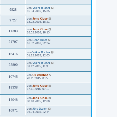
von
Volker Bucher
9828
16.04.2016, 15:35
von
Jens Klose
9727
18.02.2016, 18:21
von
Jens Klose
11383
18.02.2016, 18:13
von
René Huter
21797
16.02.2016, 22:24
von
Volker Bucher
16416
31.12.2015, 12:03
von
Volker Bucher
22890
31.12.2015, 11:33
von
Uli Vornhof
10745
28.11.2015, 09:53
von
Jens Klose
19338
17.11.2015, 09:10
von
Jens Klose
14048
08.10.2015, 12:08
von
Jörg Damm
16971
04.04.2015, 22:44