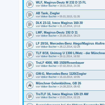
WLF, Magirus-Deutz M 232 D 15 FL
von
Volker Bucher
»
18.01.2015, 14:33
AB Tank, Ziegler
von
Volker Bucher
»
05.01.2015, 01:35
DLK 23-12, Iveco Magirus 160-30
von
Volker Bucher
»
31.12.2014, 13:13
LMF, Magirus-Deutz 192 D 11
von
Volker Bucher
»
25.09.2014, 09:23
LF 20/16, Mercedes-Benz Atego/Magirus Alufire
von
Volker Bucher
»
28.12.2014, 02:29
TLF 8/18, Unimog U 1300 L/Metz - der Münchne
von
Volker Bucher
»
29.11.2014, 16:50
TroLF 4000, MB 1928/Rosenbauer
von
Volker Bucher
»
07.02.2014, 21:36
GW-G, Mercedes-Benz 1120/Ziegler
von
Volker Bucher
»
15.10.2014, 10:05
Münchner Gelenkbühne, GB 26
von
Volker Bucher
»
14.08.2014, 08:42
TroTLF 16, Iveco Magirus 120-19 AW
von
Volker Bucher
»
13.01.2014, 02:23