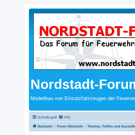
Nordstadt-Foru
Modellbau von Einsatzfahrzeugen der Feuerwe
Schnellzugriff
FAQ
Startseite
Foren-Übersicht
Termine, Treffen und Ausstel