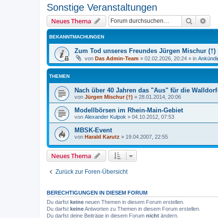
Sonstige Veranstaltungen
Suche
Erw
Neues Thema
BEKANNTMACHUNGEN
Zum Tod unseres Freundes Jürgen Mischur (†) -
von
Das Admin-Team
»
02.02.2026, 20:24
» in
Ankündi
THEMEN
Nach über 40 Jahren das "Aus" für die Walldor
von
Jürgen Mischur (†)
»
28.01.2014, 20:06
Modellbörsen im Rhein-Main-Gebiet
von
Alexander Kulpok
»
04.10.2012, 07:53
MBSK-Event
von
Harald Karutz
»
19.04.2007, 22:55
Neues Thema
Zurück zur Foren-Übersicht
BERECHTIGUNGEN IN DIESEM FORUM
Du darfst
keine
neuen Themen in diesem Forum erstellen.
Du darfst
keine
Antworten zu Themen in diesem Forum erstellen.
Du darfst deine Beiträge in diesem Forum
nicht
ändern.