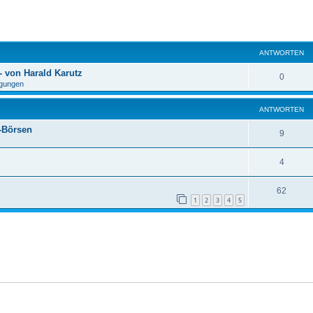
eiterte Suche
ANTWORTEN
 von Harald Karutz
0
gungen
ANTWORTEN
f-Börsen
9
4
62
1
2
3
4
5