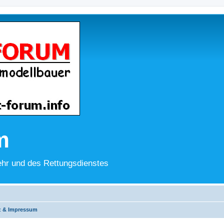
m
hr und des Rettungsdienstes
z & Impressum