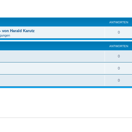
eiterte Suche
ANTWORTEN
 von Harald Karutz
0
gungen
ANTWORTEN
0
0
0