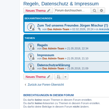
Regeln, Datenschutz & Impressum
Suche
Erw
Neues Thema
BEKANNTMACHUNGEN
Zum Tod unseres Freundes Jürgen Mischur (†) -
von
Das Admin-Team
»
02.02.2026, 20:24
» in
Ankündi
THEMEN
Regeln
von
Das Admin-Team
»
21.05.2018, 22:34
Impressum
von
Das Admin-Team
»
21.05.2018, 21:10
Datenschutzerklärung
von
Das Admin-Team
»
21.05.2018, 21:09
Neues Thema
Zurück zur Foren-Übersicht
BERECHTIGUNGEN IN DIESEM FORUM
Du darfst
keine
neuen Themen in diesem Forum erstellen.
Du darfst
keine
Antworten zu Themen in diesem Forum erstellen.
Du darfst deine Beiträge in diesem Forum
nicht
ändern.