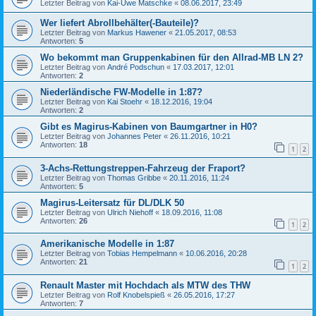
Letzter Beitrag von
Kai-Uwe Matschke
«
08.06.2017, 23:49
Wer liefert Abrollbehälter(-Bauteile)?
Letzter Beitrag von
Markus Hawener
«
21.05.2017, 08:53
Antworten:
5
Wo bekommt man Gruppenkabinen für den Allrad-MB LN 2?
Letzter Beitrag von
André Podschun
«
17.03.2017, 12:01
Antworten:
2
Niederländische FW-Modelle in 1:87?
Letzter Beitrag von
Kai Stoehr
«
18.12.2016, 19:04
Antworten:
2
Gibt es Magirus-Kabinen von Baumgartner in H0?
Letzter Beitrag von
Johannes Peter
«
26.11.2016, 10:21
Antworten:
18
1
2
3-Achs-Rettungstreppen-Fahrzeug der Fraport?
Letzter Beitrag von
Thomas Gribbe
«
20.11.2016, 11:24
Antworten:
5
Magirus-Leitersatz für DL/DLK 50
Letzter Beitrag von
Ulrich Niehoff
«
18.09.2016, 11:08
Antworten:
26
1
2
Amerikanische Modelle in 1:87
Letzter Beitrag von
Tobias Hempelmann
«
10.06.2016, 20:28
Antworten:
21
1
2
Renault Master mit Hochdach als MTW des THW
Letzter Beitrag von
Rolf Knobelspieß
«
26.05.2016, 17:27
Antworten:
7