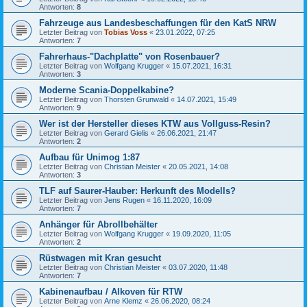
Antworten:
8
Fahrzeuge aus Landesbeschaffungen für den KatS NRW
Letzter Beitrag von
Tobias Voss
«
23.01.2022, 07:25
Antworten:
7
Fahrerhaus-"Dachplatte" von Rosenbauer?
Letzter Beitrag von
Wolfgang Krugger
«
15.07.2021, 16:31
Antworten:
3
Moderne Scania-Doppelkabine?
Letzter Beitrag von
Thorsten Grunwald
«
14.07.2021, 15:49
Antworten:
9
Wer ist der Hersteller dieses KTW aus Vollguss-Resin?
Letzter Beitrag von
Gerard Gielis
«
26.06.2021, 21:47
Antworten:
2
Aufbau für Unimog 1:87
Letzter Beitrag von
Christian Meister
«
20.05.2021, 14:08
Antworten:
3
TLF auf Saurer-Hauber: Herkunft des Modells?
Letzter Beitrag von
Jens Rugen
«
16.11.2020, 16:09
Antworten:
7
Anhänger für Abrollbehälter
Letzter Beitrag von
Wolfgang Krugger
«
19.09.2020, 11:05
Antworten:
2
Rüstwagen mit Kran gesucht
Letzter Beitrag von
Christian Meister
«
03.07.2020, 11:48
Antworten:
7
Kabinenaufbau / Alkoven für RTW
Letzter Beitrag von
Arne Klemz
«
26.06.2020, 08:24