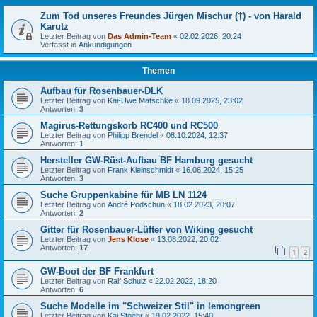
Zum Tod unseres Freundes Jürgen Mischur (†) - von Harald
Karutz
Letzter Beitrag von
Das Admin-Team
«
02.02.2026, 20:24
Verfasst in
Ankündigungen
Themen
Aufbau für Rosenbauer-DLK
Letzter Beitrag von
Kai-Uwe Matschke
«
18.09.2025, 23:02
Antworten:
3
Magirus-Rettungskorb RC400 und RC500
Letzter Beitrag von
Philipp Brendel
«
08.10.2024, 12:37
Antworten:
1
Hersteller GW-Rüst-Aufbau BF Hamburg gesucht
Letzter Beitrag von
Frank Kleinschmidt
«
16.06.2024, 15:25
Antworten:
3
Suche Gruppenkabine für MB LN 1124
Letzter Beitrag von
André Podschun
«
18.02.2023, 20:07
Antworten:
2
Gitter für Rosenbauer-Lüfter von Wiking gesucht
Letzter Beitrag von
Jens Klose
«
13.08.2022, 20:02
Antworten:
17
1
2
GW-Boot der BF Frankfurt
Letzter Beitrag von
Ralf Schulz
«
22.02.2022, 18:20
Antworten:
6
Suche Modelle im "Schweizer Stil" in lemongreen
Letzter Beitrag von
Kai Stoehr
«
19.02.2022, 15:40