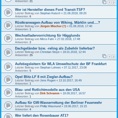
Antworten:
21
1
2
Wer ist Hersteller dieses Ford Transit-TSF?
Letzter Beitrag von
Stephan Kutsch
«
21.06.2018, 09:20
Antworten:
6
Rüstkranwagen-Aufbau von Wiking, Märklin und....?
Letzter Beitrag von
Jürgen Mischur (†)
«
01.06.2018, 17:40
Antworten:
1
Wechselladervorrichtung für Hägglunds
Letzter Beitrag von
Mirco Fahr
«
27.02.2018, 17:48
Antworten:
2
Dachgeländer bzw. -reling als Zubehör lieferbar?
Letzter Beitrag von
Christian Stoye
«
18.01.2018, 12:44
Antworten:
25
1
2
Aufstiegsleitern für WLA Umweltschutz der BF Frankfurt
Letzter Beitrag von
Stephan Lohnes
«
07.11.2017, 23:08
Antworten:
5
Opel Blitz-LF 8 mit Ziegler-Aufbau?
Letzter Beitrag von
Jens Rugen
«
13.10.2017, 16:49
Antworten:
1
Blau- und Rotlichtmodelle aus den USA
Letzter Beitrag von
Dirk Schramm
«
18.09.2017, 16:57
Antworten:
1
Aufbau für GW-Wasserrettung der Berliner Feuerwehr
Letzter Beitrag von
Phillip Wasmund
«
19.06.2017, 15:15
Antworten:
4
Wer liefert den Rosenbauer AT1?