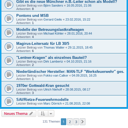
Gibt es die neue Münchner n.B.-Leiter schon als Modell?
Letzter Beitrag von
Björn Sanders
«
16.05.2016, 21:06
Antworten:
8
Pontons und MSB
Letzter Beitrag von
Gerard Gielis
«
23.02.2016, 15:22
Antworten:
1
Modelle der Betreuungslastkraftwagen
Letzter Beitrag von
Michael Köhler
«
28.01.2016, 20:44
Antworten:
4
Magirus-Leitersatz für LB 30/5
Letzter Beitrag von
Thomas Walter
«
29.11.2015, 18:45
Antworten:
6
"Lentner-Kragen" als einzelnes Bauteil?
Letzter Beitrag von
Dirk Lambertz
«
04.10.2015, 21:16
Antworten:
2
Niederländischer Hersteller: MAN-TLF "Werksfeuerwehr" ges.
Letzter Beitrag von
Fokko van Calker
«
04.09.2015, 16:25
Antworten:
1
1970er Gottwald-Kran gesucht
Letzter Beitrag von
Ulrich Niehoff
«
28.08.2015, 08:17
Antworten:
3
SAI/Rietze-Feuerwehrmodelle
Letzter Beitrag von
Marc Dörrich
«
21.08.2015, 22:08
Neues Thema
1
2
3
Nächste
131 Themen