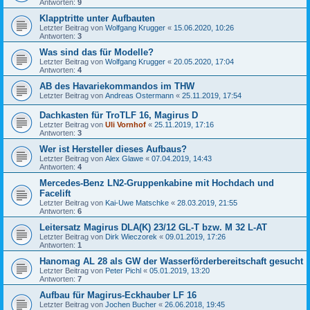
Antworten:
9
Klapptritte unter Aufbauten
Letzter Beitrag von
Wolfgang Krugger
«
15.06.2020, 10:26
Antworten:
3
Was sind das für Modelle?
Letzter Beitrag von
Wolfgang Krugger
«
20.05.2020, 17:04
Antworten:
4
AB des Havariekommandos im THW
Letzter Beitrag von
Andreas Ostermann
«
25.11.2019, 17:54
Dachkasten für TroTLF 16, Magirus D
Letzter Beitrag von
Uli Vornhof
«
25.11.2019, 17:16
Antworten:
3
Wer ist Hersteller dieses Aufbaus?
Letzter Beitrag von
Alex Glawe
«
07.04.2019, 14:43
Antworten:
4
Mercedes-Benz LN2-Gruppenkabine mit Hochdach und
Facelift
Letzter Beitrag von
Kai-Uwe Matschke
«
28.03.2019, 21:55
Antworten:
6
Leitersatz Magirus DLA(K) 23/12 GL-T bzw. M 32 L-AT
Letzter Beitrag von
Dirk Wieczorek
«
09.01.2019, 17:26
Antworten:
1
Hanomag AL 28 als GW der Wasserförderbereitschaft gesucht
Letzter Beitrag von
Peter Pichl
«
05.01.2019, 13:20
Antworten:
7
Aufbau für Magirus-Eckhauber LF 16
Letzter Beitrag von
Jochen Bucher
«
26.06.2018, 19:45