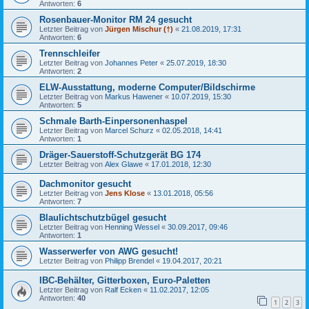
Antworten:
6
Rosenbauer-Monitor RM 24 gesucht
Letzter Beitrag von
Jürgen Mischur (†)
«
21.08.2019, 17:31
Antworten:
6
Trennschleifer
Letzter Beitrag von
Johannes Peter
«
25.07.2019, 18:30
Antworten:
2
ELW-Ausstattung, moderne Computer/Bildschirme
Letzter Beitrag von
Markus Hawener
«
10.07.2019, 15:30
Antworten:
5
Schmale Barth-Einpersonenhaspel
Letzter Beitrag von
Marcel Schurz
«
02.05.2018, 14:41
Antworten:
1
Dräger-Sauerstoff-Schutzgerät BG 174
Letzter Beitrag von
Alex Glawe
«
17.01.2018, 12:30
Dachmonitor gesucht
Letzter Beitrag von
Jens Klose
«
13.01.2018, 05:56
Antworten:
7
Blaulichtschutzbügel gesucht
Letzter Beitrag von
Henning Wessel
«
30.09.2017, 09:46
Antworten:
1
Wasserwerfer von AWG gesucht!
Letzter Beitrag von
Philipp Brendel
«
19.04.2017, 20:21
IBC-Behälter, Gitterboxen, Euro-Paletten
Letzter Beitrag von
Ralf Ecken
«
11.02.2017, 12:05
Antworten:
40
1
2
3