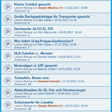
Kleine Schäkel gesucht
Letzter Beitrag von
Jürgen Mischur (†)
«
10.02.2017, 13:08
Antworten:
6
Große Dachgepäckträger für Transporter gesucht
Letzter Beitrag von
Alex Glawe
«
22.01.2017, 21:18
Antworten:
5
Dachwerfer ALCO EL 570
Letzter Beitrag von
Dirk Wieczorek
«
09.01.2017, 19:16
Antworten:
1
Wer liefert 11-kg-Propan-Gasflaschen?
Letzter Beitrag von
Alex Glawe
«
27.11.2016, 13:39
Antworten:
7
DLK-Zubehör u. -Monitor
Letzter Beitrag von
Dennis Sprehe
«
29.05.2015, 21:37
Antworten:
1
Motorsägen in 1/87 gesucht
Letzter Beitrag von
Markus Göbel
«
18.01.2015, 16:30
Antworten:
9
Schaufeln, Besen usw.
Letzter Beitrag von
Andreas Kowald
«
27.12.2014, 21:51
Antworten:
14
Abdeckhauben für DL-Sitz und Stromerzeuger
Letzter Beitrag von
Ulrich Niehoff
«
16.08.2014, 11:33
Antworten:
2
Scheinwerfer für LimaKw
Letzter Beitrag von
Jürgen Mischur (†)
«
20.07.2014, 19:44
Antworten:
10