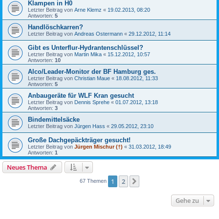
Klampen in H0
Letzter Beitrag von
Arne Klemz
«
19.02.2013, 08:20
Antworten:
5
Handlöschkarren?
Letzter Beitrag von
Andreas Ostermann
«
29.12.2012, 11:14
Gibt es Unterflur-Hydrantenschlüssel?
Letzter Beitrag von
Martin Mika
«
15.12.2012, 10:57
Antworten:
10
Alco/Leader-Monitor der BF Hamburg ges.
Letzter Beitrag von
Christian Maue
«
18.08.2012, 11:33
Antworten:
5
Anbaugeräte für WLF Kran gesucht
Letzter Beitrag von
Dennis Sprehe
«
01.07.2012, 13:18
Antworten:
3
Bindemittelsäcke
Letzter Beitrag von
Jürgen Hass
«
29.05.2012, 23:10
Große Dachgepäckträger gesucht!
Letzter Beitrag von
Jürgen Mischur (†)
«
31.03.2012, 18:49
Antworten:
1
Neues Thema
1
2
Nächste
67 Themen
Gehe zu