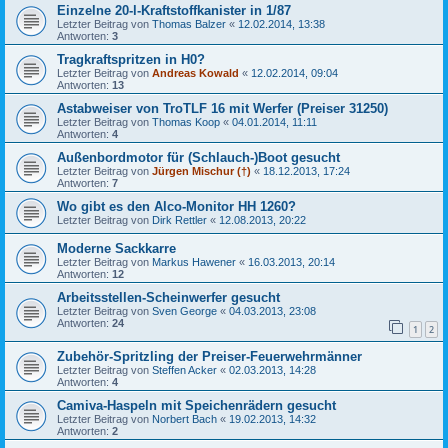
Einzelne 20-l-Kraftstoffkanister in 1/87
Letzter Beitrag von
Thomas Balzer
«
12.02.2014, 13:38
Antworten:
3
Tragkraftspritzen in H0?
Letzter Beitrag von
Andreas Kowald
«
12.02.2014, 09:04
Antworten:
13
Astabweiser von TroTLF 16 mit Werfer (Preiser 31250)
Letzter Beitrag von
Thomas Koop
«
04.01.2014, 11:11
Antworten:
4
Außenbordmotor für (Schlauch-)Boot gesucht
Letzter Beitrag von
Jürgen Mischur (†)
«
18.12.2013, 17:24
Antworten:
7
Wo gibt es den Alco-Monitor HH 1260?
Letzter Beitrag von
Dirk Rettler
«
12.08.2013, 20:22
Moderne Sackkarre
Letzter Beitrag von
Markus Hawener
«
16.03.2013, 20:14
Antworten:
12
Arbeitsstellen-Scheinwerfer gesucht
Letzter Beitrag von
Sven George
«
04.03.2013, 23:08
Antworten:
24
1
2
Zubehör-Spritzling der Preiser-Feuerwehrmänner
Letzter Beitrag von
Steffen Acker
«
02.03.2013, 14:28
Antworten:
4
Camiva-Haspeln mit Speichenrädern gesucht
Letzter Beitrag von
Norbert Bach
«
19.02.2013, 14:32
Antworten:
2