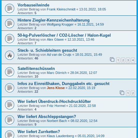
Vorbauseilwinde
Letzter Beitrag von
Frank Kleinschmidt
«
13.01.2022, 18:05
Antworten:
5
Hintere Ziegler-Kennzeichenhalterung
Letzter Beitrag von
Wolfgang Krugger
«
16.11.2021, 14:59
Antworten:
2
50-kg-Pulverlöscher / CO2-Löscher / Halon-Kugel
Letzter Beitrag von
Alex Glawe
«
12.10.2021, 13:46
Antworten:
7
Steck- u. Schiebleitern gesucht
Letzter Beitrag von
Ad van de Cruijs
«
18.01.2021, 15:49
Antworten:
46
1
2
3
4
Satellitenschüsseln
Letzter Beitrag von
Marc Dörrich
«
28.04.2020, 12:07
Antworten:
10
Infos zu Einreißhaken, Dunggabeln etc. gesucht
Letzter Beitrag von
Jens Klose
«
22.02.2020, 15:19
Antworten:
22
1
2
Wer liefert Überdruck-/Hochdrucklüfter
Letzter Beitrag von
Fritz Hormel
«
21.02.2020, 22:58
Antworten:
4
Wer liefert Abschleppstangen?
Letzter Beitrag von
Norbert Bach
«
08.02.2020, 12:54
Antworten:
9
Wer liefert Zurrketten?
Letzter Beitrag von
Klaus Laudenberg
«
05.01.2020, 14:09