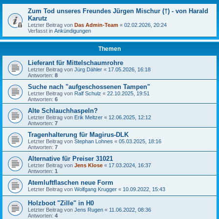
Zum Tod unseres Freundes Jürgen Mischur (†) - von Harald
Karutz
Letzter Beitrag von
Das Admin-Team
«
02.02.2026, 20:24
Verfasst in
Ankündigungen
Themen
Lieferant für Mittelschaumrohre
Letzter Beitrag von
Jürg Dähler
«
17.05.2026, 16:18
Antworten:
8
Suche nach "aufgeschossenen Tampen"
Letzter Beitrag von
Ralf Schulz
«
22.10.2025, 19:51
Antworten:
6
Alte Schlauchhaspeln?
Letzter Beitrag von
Erik Meltzer
«
12.06.2025, 12:12
Antworten:
7
Tragenhalterung für Magirus-DLK
Letzter Beitrag von
Stephan Lohnes
«
05.03.2025, 18:16
Antworten:
7
Alternative für Preiser 31021
Letzter Beitrag von
Jens Klose
«
17.03.2024, 16:37
Antworten:
1
Atemluftflaschen neue Form
Letzter Beitrag von
Wolfgang Krugger
«
10.09.2022, 15:43
Holzboot "Zille" in H0
Letzter Beitrag von
Jens Rugen
«
11.06.2022, 08:36
Antworten:
4