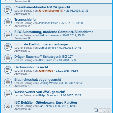
Antworten:
6
Rosenbauer-Monitor RM 24 gesucht
Letzter Beitrag von
Jürgen Mischur (†)
«
21.08.2019, 17:31
Antworten:
6
Trennschleifer
Letzter Beitrag von
Johannes Peter
«
25.07.2019, 18:30
Antworten:
2
ELW-Ausstattung, moderne Computer/Bildschirme
Letzter Beitrag von
Markus Hawener
«
10.07.2019, 15:30
Antworten:
5
Schmale Barth-Einpersonenhaspel
Letzter Beitrag von
Marcel Schurz
«
02.05.2018, 14:41
Antworten:
1
Dräger-Sauerstoff-Schutzgerät BG 174
Letzter Beitrag von
Alex Glawe
«
17.01.2018, 12:30
Dachmonitor gesucht
Letzter Beitrag von
Jens Klose
«
13.01.2018, 05:56
Antworten:
7
Blaulichtschutzbügel gesucht
Letzter Beitrag von
Henning Wessel
«
30.09.2017, 09:46
Antworten:
1
Wasserwerfer von AWG gesucht!
Letzter Beitrag von
Philipp Brendel
«
19.04.2017, 20:21
IBC-Behälter, Gitterboxen, Euro-Paletten
Letzter Beitrag von
Ralf Ecken
«
11.02.2017, 12:05
Antworten:
40
1
2
3