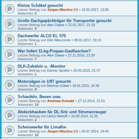
Kleine Schäkel gesucht
Letzter Beitrag von
Jürgen Mischur (†)
«
10.02.2017, 13:08
Antworten:
6
Große Dachgepäckträger für Transporter gesucht
Letzter Beitrag von
Alex Glawe
«
22.01.2017, 21:18
Antworten:
5
Dachwerfer ALCO EL 570
Letzter Beitrag von
Dirk Wieczorek
«
09.01.2017, 19:16
Antworten:
1
Wer liefert 11-kg-Propan-Gasflaschen?
Letzter Beitrag von
Alex Glawe
«
27.11.2016, 13:39
Antworten:
7
DLK-Zubehör u. -Monitor
Letzter Beitrag von
Dennis Sprehe
«
29.05.2015, 21:37
Antworten:
1
Motorsägen in 1/87 gesucht
Letzter Beitrag von
Markus Göbel
«
18.01.2015, 16:30
Antworten:
9
Schaufeln, Besen usw.
Letzter Beitrag von
Andreas Kowald
«
27.12.2014, 21:51
Antworten:
14
Abdeckhauben für DL-Sitz und Stromerzeuger
Letzter Beitrag von
Ulrich Niehoff
«
16.08.2014, 11:33
Antworten:
2
Scheinwerfer für LimaKw
Letzter Beitrag von
Jürgen Mischur (†)
«
20.07.2014, 19:44
Antworten:
10