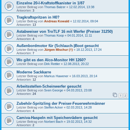
Einzelne 20-l-Kraftstoffkanister in 1/87
Letzter Beitrag von
Thomas Balzer
«
12.02.2014, 13:38
Antworten:
3
Tragkraftspritzen in H0?
Letzter Beitrag von
Andreas Kowald
«
12.02.2014, 09:04
Antworten:
13
Astabweiser von TroTLF 16 mit Werfer (Preiser 31250)
Letzter Beitrag von
Thomas Koop
«
04.01.2014, 11:11
Antworten:
4
Außenbordmotor für (Schlauch-)Boot gesucht
Letzter Beitrag von
Jürgen Mischur (†)
«
18.12.2013, 17:24
Antworten:
7
Wo gibt es den Alco-Monitor HH 1260?
Letzter Beitrag von
Dirk Rettler
«
12.08.2013, 20:22
Moderne Sackkarre
Letzter Beitrag von
Markus Hawener
«
16.03.2013, 20:14
Antworten:
12
Arbeitsstellen-Scheinwerfer gesucht
Letzter Beitrag von
Sven George
«
04.03.2013, 23:08
Antworten:
24
1
2
Zubehör-Spritzling der Preiser-Feuerwehrmänner
Letzter Beitrag von
Steffen Acker
«
02.03.2013, 14:28
Antworten:
4
Camiva-Haspeln mit Speichenrädern gesucht
Letzter Beitrag von
Norbert Bach
«
19.02.2013, 14:32
Antworten:
2