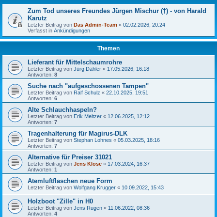
Zum Tod unseres Freundes Jürgen Mischur (†) - von Harald
Karutz
Letzter Beitrag von
Das Admin-Team
«
02.02.2026, 20:24
Verfasst in
Ankündigungen
Themen
Lieferant für Mittelschaumrohre
Letzter Beitrag von
Jürg Dähler
«
17.05.2026, 16:18
Antworten:
8
Suche nach "aufgeschossenen Tampen"
Letzter Beitrag von
Ralf Schulz
«
22.10.2025, 19:51
Antworten:
6
Alte Schlauchhaspeln?
Letzter Beitrag von
Erik Meltzer
«
12.06.2025, 12:12
Antworten:
7
Tragenhalterung für Magirus-DLK
Letzter Beitrag von
Stephan Lohnes
«
05.03.2025, 18:16
Antworten:
7
Alternative für Preiser 31021
Letzter Beitrag von
Jens Klose
«
17.03.2024, 16:37
Antworten:
1
Atemluftflaschen neue Form
Letzter Beitrag von
Wolfgang Krugger
«
10.09.2022, 15:43
Holzboot "Zille" in H0
Letzter Beitrag von
Jens Rugen
«
11.06.2022, 08:36
Antworten:
4