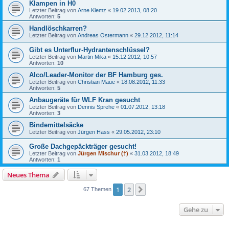
Klampen in H0
Letzter Beitrag von
Arne Klemz
«
19.02.2013, 08:20
Antworten:
5
Handlöschkarren?
Letzter Beitrag von
Andreas Ostermann
«
29.12.2012, 11:14
Gibt es Unterflur-Hydrantenschlüssel?
Letzter Beitrag von
Martin Mika
«
15.12.2012, 10:57
Antworten:
10
Alco/Leader-Monitor der BF Hamburg ges.
Letzter Beitrag von
Christian Maue
«
18.08.2012, 11:33
Antworten:
5
Anbaugeräte für WLF Kran gesucht
Letzter Beitrag von
Dennis Sprehe
«
01.07.2012, 13:18
Antworten:
3
Bindemittelsäcke
Letzter Beitrag von
Jürgen Hass
«
29.05.2012, 23:10
Große Dachgepäckträger gesucht!
Letzter Beitrag von
Jürgen Mischur (†)
«
31.03.2012, 18:49
Antworten:
1
Neues Thema
1
2
Nächste
67 Themen
Gehe zu