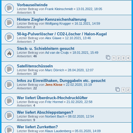
Vorbauseilwinde
Letzter Beitrag von
Frank Kleinschmidt
«
13.01.2022, 18:05
Antworten:
5
Hintere Ziegler-Kennzeichenhalterung
Letzter Beitrag von
Wolfgang Krugger
«
16.11.2021, 14:59
Antworten:
2
50-kg-Pulverlöscher / CO2-Löscher / Halon-Kugel
Letzter Beitrag von
Alex Glawe
«
12.10.2021, 13:46
Antworten:
7
Steck- u. Schiebleitern gesucht
Letzter Beitrag von
Ad van de Cruijs
«
18.01.2021, 15:49
Antworten:
46
1
2
3
4
Satellitenschüsseln
Letzter Beitrag von
Marc Dörrich
«
28.04.2020, 12:07
Antworten:
10
Infos zu Einreißhaken, Dunggabeln etc. gesucht
Letzter Beitrag von
Jens Klose
«
22.02.2020, 15:19
Antworten:
22
1
2
Wer liefert Überdruck-/Hochdrucklüfter
Letzter Beitrag von
Fritz Hormel
«
21.02.2020, 22:58
Antworten:
4
Wer liefert Abschleppstangen?
Letzter Beitrag von
Norbert Bach
«
08.02.2020, 12:54
Antworten:
9
Wer liefert Zurrketten?
Letzter Beitrag von
Klaus Laudenberg
«
05.01.2020, 14:09