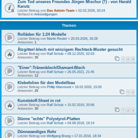
Zum Tod unseres Freundes Jürgen Mischur (†) - von Harald
Karutz
Letzter Beitrag von
Das Admin-Team
«
02.02.2026, 20:24
Verfasst in
Ankündigungen
Themen
Rolläden für 1:24 Modelle
Letzter Beitrag von
Martin Reuter
«
20.03.2026, 18:28
Antworten:
1
Ätzgitter/-blech mit winzigem Rechteck-Muster gesucht
Letzter Beitrag von
Ralf Schulz
«
08.12.2025, 02:03
Antworten:
30
1
2
3
"Einer"-Tränenblech/Diamant-Blech
Letzter Beitrag von
Ralf Schulz
«
26.05.2021, 21:45
Antworten:
12
Klebefolien für den Modellbau
Letzter Beitrag von
Phillip Wasmund
«
18.02.2020, 15:05
Antworten:
25
1
2
Kunststoff-Sheet in rot
Letzter Beitrag von
Ralf Schulz
«
15.02.2019, 20:06
Antworten:
30
1
2
3
Dünne "echte" Polystyrol-Platten
Letzter Beitrag von
Ralf Schulz
«
04.08.2018, 19:14
Dünnwandiges Rohr
Letzter Beitrag von
Wolfgang Brang
«
17.01.2016, 18:34