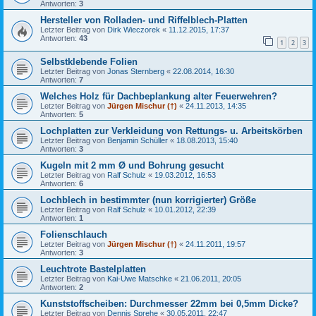
Antworten:
3
Hersteller von Rolladen- und Riffelblech-Platten
Letzter Beitrag von
Dirk Wieczorek
«
11.12.2015, 17:37
Antworten:
43
1
2
3
Selbstklebende Folien
Letzter Beitrag von
Jonas Sternberg
«
22.08.2014, 16:30
Antworten:
7
Welches Holz für Dachbeplankung alter Feuerwehren?
Letzter Beitrag von
Jürgen Mischur (†)
«
24.11.2013, 14:35
Antworten:
5
Lochplatten zur Verkleidung von Rettungs- u. Arbeitskörben
Letzter Beitrag von
Benjamin Schüller
«
18.08.2013, 15:40
Antworten:
3
Kugeln mit 2 mm Ø und Bohrung gesucht
Letzter Beitrag von
Ralf Schulz
«
19.03.2012, 16:53
Antworten:
6
Lochblech in bestimmter (nun korrigierter) Größe
Letzter Beitrag von
Ralf Schulz
«
10.01.2012, 22:39
Antworten:
1
Folienschlauch
Letzter Beitrag von
Jürgen Mischur (†)
«
24.11.2011, 19:57
Antworten:
3
Leuchtrote Bastelplatten
Letzter Beitrag von
Kai-Uwe Matschke
«
21.06.2011, 20:05
Antworten:
2
Kunststoffscheiben: Durchmesser 22mm bei 0,5mm Dicke?
Letzter Beitrag von
Dennis Sprehe
«
30.05.2011, 22:47