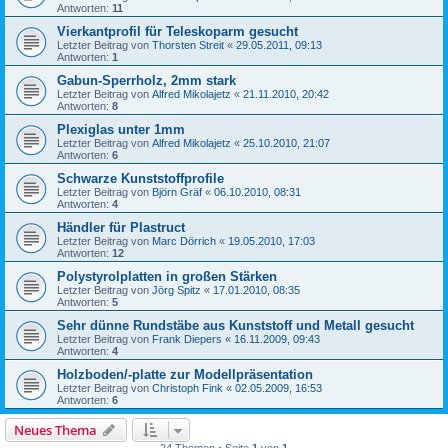
Antworten:
11
Vierkantprofil für Teleskoparm gesucht
Letzter Beitrag von
Thorsten Streit
«
29.05.2011, 09:13
Antworten:
1
Gabun-Sperrholz, 2mm stark
Letzter Beitrag von
Alfred Mikolajetz
«
21.11.2010, 20:42
Antworten:
8
Plexiglas unter 1mm
Letzter Beitrag von
Alfred Mikolajetz
«
25.10.2010, 21:07
Antworten:
6
Schwarze Kunststoffprofile
Letzter Beitrag von
Björn Gräf
«
06.10.2010, 08:31
Antworten:
4
Händler für Plastruct
Letzter Beitrag von
Marc Dörrich
«
19.05.2010, 17:03
Antworten:
12
Polystyrolplatten in großen Stärken
Letzter Beitrag von
Jörg Spitz
«
17.01.2010, 08:35
Antworten:
5
Sehr dünne Rundstäbe aus Kunststoff und Metall gesucht
Letzter Beitrag von
Frank Diepers
«
16.11.2009, 09:43
Antworten:
4
Holzboden/-platte zur Modellpräsentation
Letzter Beitrag von
Christoph Fink
«
02.05.2009, 16:53
Antworten:
6
Neues Thema
24 Themen • Seite
1
von
1