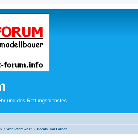
m
hr und des Rettungsdienstes
n
Wer liefert was?
Decals und Farben