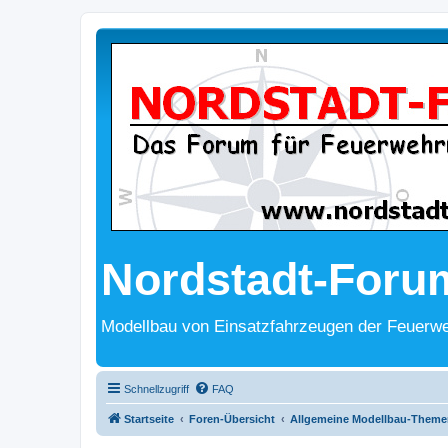
Nordstadt-Foru
Modellbau von Einsatzfahrzeugen der Feuerwe
Schnellzugriff
FAQ
Startseite
Foren-Übersicht
Allgemeine Modellbau-Theme