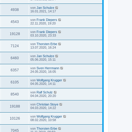
von
Jan Schulze
4938
16.01.2021, 14:17
von
Frank Diepers
4543
22.11.2020, 19:20
von
Frank Diepers
19128
03.10.2020, 23:33
von
Thorsten Erbe
7124
13.07.2020, 16:24
von
Jan Schulze
6460
05.06.2020, 15:11
von
Sven Herrmann
6357
24.05.2020, 16:05
von
Wolfgang Krugger
6105
04.05.2020, 14:11
von
Ralf Schulz
8540
04.04.2020, 20:20
von
Christian Stoye
19188
04.03.2020, 14:22
von
Wolfgang Krugger
10126
08.02.2020, 10:58
von
Thorsten Erbe
7045
11.11.2019, 09:59