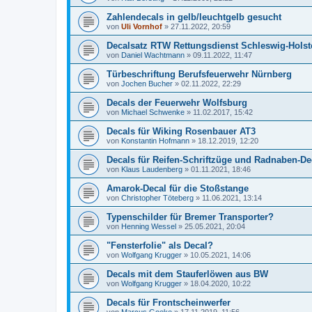
Zahlendecals in gelb/leuchtgelb gesucht
von
Uli Vornhof
»
27.11.2022, 20:59
Decalsatz RTW Rettungsdienst Schleswig-Holst
von
Daniel Wachtmann
»
09.11.2022, 11:47
Türbeschriftung Berufsfeuerwehr Nürnberg
von
Jochen Bucher
»
02.11.2022, 22:29
Decals der Feuerwehr Wolfsburg
von
Michael Schwenke
»
11.02.2017, 15:42
Decals für Wiking Rosenbauer AT3
von
Konstantin Hofmann
»
18.12.2019, 12:20
Decals für Reifen-Schriftzüge und Radnaben-De
von
Klaus Laudenberg
»
01.11.2021, 18:46
Amarok-Decal für die Stoßstange
von
Christopher Töteberg
»
11.06.2021, 13:14
Typenschilder für Bremer Transporter?
von
Henning Wessel
»
25.05.2021, 20:04
"Fensterfolie" als Decal?
von
Wolfgang Krugger
»
10.05.2021, 14:06
Decals mit dem Stauferlöwen aus BW
von
Wolfgang Krugger
»
18.04.2020, 10:22
Decals für Frontscheinwerfer
von
Marcus Goeke
»
17.11.2019, 11:56