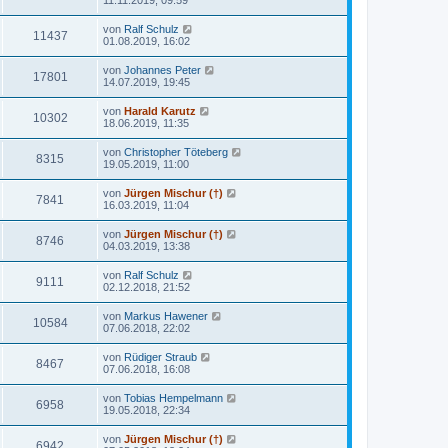
von
Ralf Schulz
11437
01.08.2019, 16:02
von
Johannes Peter
17801
14.07.2019, 19:45
von
Harald Karutz
10302
18.06.2019, 11:35
von
Christopher Töteberg
8315
19.05.2019, 11:00
von
Jürgen Mischur (†)
7841
16.03.2019, 11:04
von
Jürgen Mischur (†)
8746
04.03.2019, 13:38
von
Ralf Schulz
9111
02.12.2018, 21:52
von
Markus Hawener
10584
07.06.2018, 22:02
von
Rüdiger Straub
8467
07.06.2018, 16:08
von
Tobias Hempelmann
6958
19.05.2018, 22:34
von
Jürgen Mischur (†)
6942