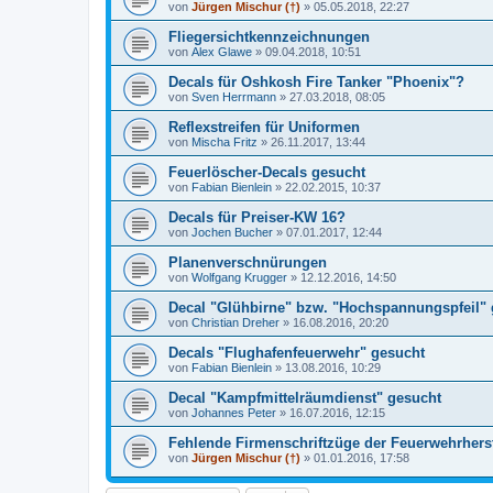
von
Jürgen Mischur (†)
»
05.05.2018, 22:27
Fliegersichtkennzeichnungen
von
Alex Glawe
»
09.04.2018, 10:51
Decals für Oshkosh Fire Tanker "Phoenix"?
von
Sven Herrmann
»
27.03.2018, 08:05
Reflexstreifen für Uniformen
von
Mischa Fritz
»
26.11.2017, 13:44
Feuerlöscher-Decals gesucht
von
Fabian Bienlein
»
22.02.2015, 10:37
Decals für Preiser-KW 16?
von
Jochen Bucher
»
07.01.2017, 12:44
Planenverschnürungen
von
Wolfgang Krugger
»
12.12.2016, 14:50
Decal "Glühbirne" bzw. "Hochspannungspfeil"
von
Christian Dreher
»
16.08.2016, 20:20
Decals "Flughafenfeuerwehr" gesucht
von
Fabian Bienlein
»
13.08.2016, 10:29
Decal "Kampfmittelräumdienst" gesucht
von
Johannes Peter
»
16.07.2016, 12:15
Fehlende Firmenschriftzüge der Feuerwehrherst
von
Jürgen Mischur (†)
»
01.01.2016, 17:58