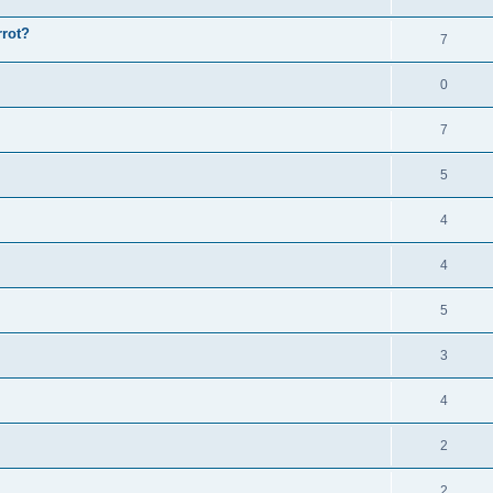
rrot?
7
0
7
5
4
4
5
3
4
2
2