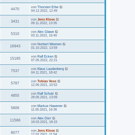
von
Thorsten Erbe
4470
04.12.2022, 12:49
von
Jens Klose
3431
09.11.2022, 13:35
von
Alex Glawe
5310
03.11.2022, 16:40
von
Norbert Weenen
16943
01.10.2022, 13:59
von
Ralf Ecken
15185
07.05.2022, 22:21
von
Klaus Laudenberg
7537
04.11.2021, 18:42
von
Tobias Voss
5787
12.06.2021, 10:52
von
Ralf Schulz
4855
28.05.2021, 13:09
von
Markus Hawener
5806
11.05.2021, 16:36
von
Alex Dürr
11566
18.03.2021, 18:15
von
Jens Klose
8077
17.02.2021, 11:54