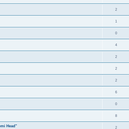
2
1
0
4
2
2
2
6
0
8
emi Head"
2