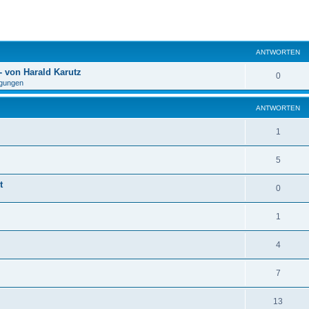
eiterte Suche
ANTWORTEN
 von Harald Karutz
0
gungen
ANTWORTEN
1
5
t
0
1
4
7
13