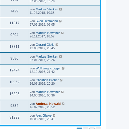
07.05.2018, 13:24
von
Markus Sterken
7429
11.04.2018, 10:38
von
Sven Herrmann
11317
27.03.2018, 08:05
von
Markus Hawener
9294
26.11.2017, 18:57
von
Gerard Gielis
13811
12.06.2017, 20:45
von
Markus Sterken
9586
07.01.2017, 23:26
von
Wolfgang Krugger
12474
12.12.2016, 21:42
von
Christian Dreher
10962
16.08.2016, 20:20
von
Markus Hawener
16325
14.08.2016, 08:36
von
Andreas Kowald
9834
16.07.2016, 20:52
von
Alex Glawe
31299
10.03.2016, 20:41