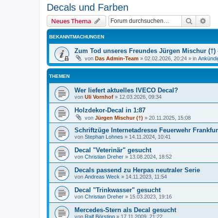
Decals und Farben
Suche
Erw
Neues Thema
BEKANNTMACHUNGEN
Zum Tod unseres Freundes Jürgen Mischur (†) -
von
Das Admin-Team
»
02.02.2026, 20:24
» in
Ankündi
THEMEN
Wer liefert aktuelles IVECO Decal?
von
Uli Vornhof
»
12.03.2026, 09:34
Holzdekor-Decal in 1:87
von
Jürgen Mischur (†)
»
20.11.2025, 15:08
Schriftzüge Internetadresse Feuerwehr Frankfur
von
Stephan Lohnes
»
14.11.2024, 10:41
Decal "Veterinär" gesucht
von
Christian Dreher
»
13.08.2024, 18:52
Decals passend zu Herpas neutraler Serie
von
Andreas Weck
»
14.11.2023, 11:54
Decal "Trinkwasser" gesucht
von
Christian Dreher
»
15.03.2023, 19:16
Mercedes-Stern als Decal gesucht
von
Ralf Börsting
»
17.11.2009, 21:22