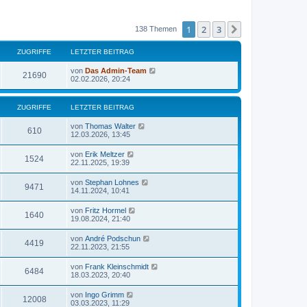
1
2
3
Nächste
138 Themen
ZUGRIFFE
LETZTER BEITRAG
von
Das Admin-Team
21690
02.02.2026, 20:24
ZUGRIFFE
LETZTER BEITRAG
von
Thomas Walter
610
12.03.2026, 13:45
von
Erik Meltzer
1524
22.11.2025, 19:39
von
Stephan Lohnes
9471
14.11.2024, 10:41
von
Fritz Hormel
1640
19.08.2024, 21:40
von
André Podschun
4419
22.11.2023, 21:55
von
Frank Kleinschmidt
6484
18.03.2023, 20:40
von
Ingo Grimm
12008
03.03.2023, 11:29