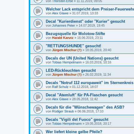
von
Thorsten Erbe
»
11.11.2019, 09:05
Welcher Lack entspricht dem Preiser-Feuerweh
von
Alex Glawe
»
31.07.2019, 13:33
Decal "Kurierdienst" oder "Kurier" gesucht
von
Johannes Peter
»
14.07.2019, 19:45
Bezugsquelle für Molotow-Stifte
von
Harald Karutz
»
16.06.2019, 23:11
"RETTUNGSHUNDE" gesucht!
von
Jürgen Mischur (†)
»
18.05.2019, 20:40
Decals der UN (United Nations) gesucht
von
Tobias Hempelmann
»
16.03.2019, 10:16
LED-Rückleuchten gesucht
von
Jürgen Mischur (†)
»
26.02.2019, 11:34
Decals "Notruf 112 europaweit" im Sternenkreis
von
Ralf Schulz
»
01.12.2018, 18:07
Decal "Atemluft" für PA-Flaschen gesucht
von
Alex Glawe
»
28.05.2018, 11:42
Decals für die "Wünschewagen" des ASB?
von
Rüdiger Straub
»
06.06.2018, 17:10
Decals "Vigili del Fuoco" gesucht
von
Tobias Hempelmann
»
19.05.2018, 20:17
Wer liefert kleine gelbe Pfeile?