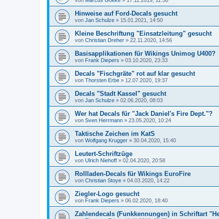
Hinweise auf Ford-Decals gesucht
von
Jan Schulze
»
15.01.2021, 14:50
Kleine Beschriftung "Einsatzleitung" gesucht
von
Christian Dreher
»
22.11.2020, 14:56
Basisapplikationen für Wikings Unimog U400?
von
Frank Diepers
»
03.10.2020, 23:33
Decals "Fischgräte" rot auf klar gesucht
von
Thorsten Erbe
»
12.07.2020, 19:37
Decals "Stadt Kassel" gesucht
von
Jan Schulze
»
02.06.2020, 08:03
Wer hat Decals für "Jack Daniel's Fire Dept."?
von
Sven Herrmann
»
23.05.2020, 10:24
Taktische Zeichen im KatS
von
Wolfgang Krugger
»
30.04.2020, 15:40
Leutert-Schriftzüge
von
Ulrich Niehoff
»
02.04.2020, 20:58
Rollladen-Decals für Wikings EuroFire
von
Christian Stoye
»
04.03.2020, 14:22
Ziegler-Logo gesucht
von
Frank Diepers
»
06.02.2020, 18:40
Zahlendecals (Funkkennungen) in Schriftart "H