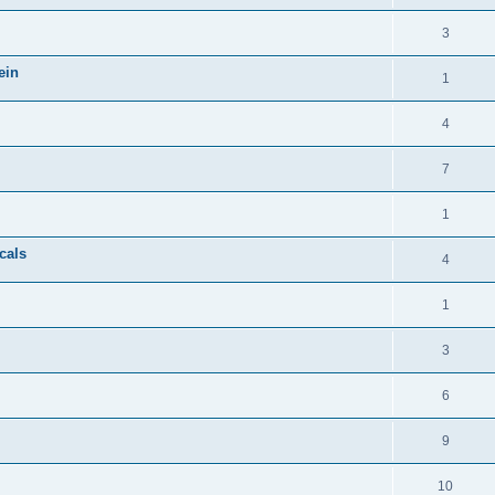
3
ein
1
4
7
1
cals
4
1
3
6
9
10