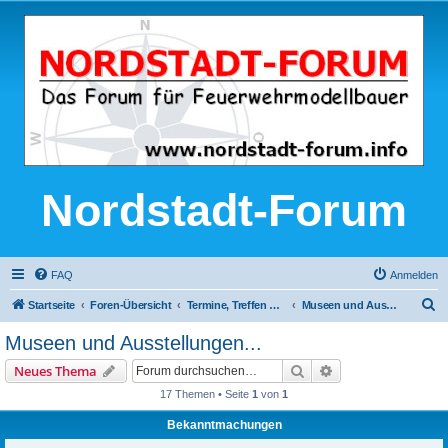
Nordstadt-Forum
FAQ
Anmelden
S
Startseite
Foren-Übersicht
Termine, Treffen und Ausstellungen
Museen und Ausstellungen...
u
Museen und Ausstellungen...
c
Suche
Erweiterte Suche
Neues Thema
h
17 Themen • Seite
1
von
1
e
Bekanntmachungen