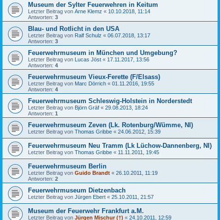
Museum der Sylter Feuerwehren in Keitum
Letzter Beitrag von
Arne Klemz
«
10.10.2018, 11:14
Antworten:
3
Blau- und Rotlicht in den USA
Letzter Beitrag von
Ralf Schulz
«
06.07.2018, 13:17
Antworten:
3
Feuerwehrmuseum in München und Umgebung?
Letzter Beitrag von
Lucas Jöst
«
17.11.2017, 13:56
Antworten:
4
Feuerwehrmuseum Vieux-Ferette (F/Elsass)
Letzter Beitrag von
Marc Dörrich
«
01.11.2016, 19:55
Antworten:
4
Feuerwehrmuseum Schleswig-Holstein in Norderstedt
Letzter Beitrag von
Björn Gräf
«
29.08.2013, 18:24
Antworten:
1
Feuerwehrmuseum Zeven (Lk. Rotenburg/Wümme, NI)
Letzter Beitrag von
Thomas Gribbe
«
24.06.2012, 15:39
Feuerwehrmuseum Neu Tramm (Lk Lüchow-Dannenberg, NI)
Letzter Beitrag von
Thomas Gribbe
«
11.11.2011, 19:45
Feuerwehrmuseum Berlin
Letzter Beitrag von
Guido Brandt
«
26.10.2011, 11:19
Antworten:
2
Feuerwehrmuseum Dietzenbach
Letzter Beitrag von
Jürgen Ebert
«
25.10.2011, 21:57
Museum der Feuerwehr Frankfurt a.M.
Letzter Beitrag von
Jürgen Mischur (†)
«
24.10.2011, 12:59