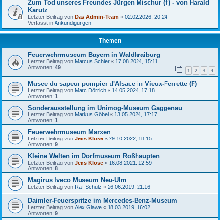
Zum Tod unseres Freundes Jürgen Mischur (†) - von Harald
Karutz
Letzter Beitrag von
Das Admin-Team
«
02.02.2026, 20:24
Verfasst in
Ankündigungen
Themen
Feuerwehrmuseum Bayern in Waldkraiburg
Letzter Beitrag von
Marcus Schier
«
17.08.2024, 15:11
Antworten:
49
1
2
3
4
Musee du sapeur pompier d'Alsace in Vieux-Ferrette (F)
Letzter Beitrag von
Marc Dörrich
«
14.05.2024, 17:18
Antworten:
1
Sonderausstellung im Unimog-Museum Gaggenau
Letzter Beitrag von
Markus Göbel
«
13.05.2024, 17:17
Antworten:
1
Feuerwehrmuseum Marxen
Letzter Beitrag von
Jens Klose
«
29.10.2022, 18:15
Antworten:
9
Kleine Welten im Dorfmuseum Roßhaupten
Letzter Beitrag von
Jens Klose
«
16.08.2021, 12:59
Antworten:
8
Magirus Iveco Museum Neu-Ulm
Letzter Beitrag von
Ralf Schulz
«
26.06.2019, 21:16
Daimler-Feuerspritze im Mercedes-Benz-Museum
Letzter Beitrag von
Alex Glawe
«
18.03.2019, 16:02
Antworten:
9