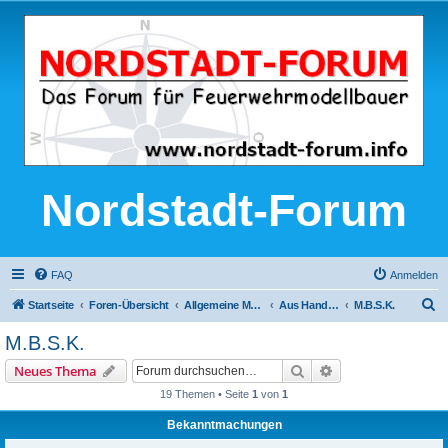
Nordstadt-Forum
FAQ
Anmelden
S
Startseite
Foren-Übersicht
Allgemeine Modellbau-Themen
Aus Handel, Industrie und Gewerbe
M.B.S.K.
u
M.B.S.K.
c
Suche
Erweiterte Suche
Neues Thema
h
19 Themen • Seite
1
von
1
e
Bekanntmachungen