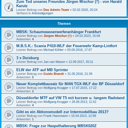
Zum Tod unseres Freundes Jürgen Mischur (†) - von Harald
Karutz
Letzter Beitrag von
Das Admin-Team
«
02.02.2026, 20:24
Verfasst in
Ankündigungen
Themen
MBSK: Schaumwasserwerferanhänger Frankfurt
Letzter Beitrag von
Jürgen Mischur (†)
«
24.02.2023, 15:09
Antworten:
4
M.B.S.K.: Scania P410-WLF der Feuerwehr Kamp-Lintfort
Letzter Beitrag von
Michael Köhler
«
03.09.2018, 17:07
3 x Duisburg
Letzter Beitrag von
Jan van Wasen
«
12.09.2017, 20:11
ELW der ATF auf MB Sprinter
Letzter Beitrag von
Guido Brandt
«
31.05.2016, 21:39
Antworten:
5
Neuer Komplettbausatz für MAN TGX-WLF der BF Düsseldorf
Letzter Beitrag von
Wolfgang Krugger
«
17.07.2015, 17:22
Antworten:
2
Düsseldorfer MTF auf VW T5 mit kurzem u. langem Radstand
Letzter Beitrag von
Wolfgang Krugger
«
26.06.2013, 11:52
Antworten:
4
Gibt es ein Aktionsmodell zur Intermodellbau 2013?
Letzter Beitrag von
Frank Hansmann
«
15.04.2013, 12:58
Antworten:
1
MBSK: Frage zur Haspelhalterung MBSK020Z