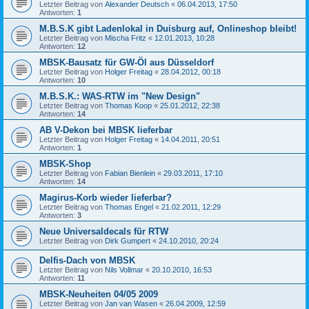
Letzter Beitrag von
Alexander Deutsch
«
06.04.2013, 17:50
Antworten:
1
M.B.S.K gibt Ladenlokal in Duisburg auf, Onlineshop bleibt!
Letzter Beitrag von
Mischa Fritz
«
12.01.2013, 10:28
Antworten:
12
MBSK-Bausatz für GW-Öl aus Düsseldorf
Letzter Beitrag von
Holger Freitag
«
28.04.2012, 00:18
Antworten:
10
M.B.S.K.: WAS-RTW im "New Design"
Letzter Beitrag von
Thomas Koop
«
25.01.2012, 22:38
Antworten:
14
AB V-Dekon bei MBSK lieferbar
Letzter Beitrag von
Holger Freitag
«
14.04.2011, 20:51
Antworten:
1
MBSK-Shop
Letzter Beitrag von
Fabian Bienlein
«
29.03.2011, 17:10
Antworten:
14
Magirus-Korb wieder lieferbar?
Letzter Beitrag von
Thomas Engel
«
21.02.2011, 12:29
Antworten:
3
Neue Universaldecals für RTW
Letzter Beitrag von
Dirk Gumpert
«
24.10.2010, 20:24
Delfis-Dach von MBSK
Letzter Beitrag von
Nils Vollmar
«
20.10.2010, 16:53
Antworten:
11
MBSK-Neuheiten 04/05 2009
Letzter Beitrag von
Jan van Wasen
«
26.04.2009, 12:59