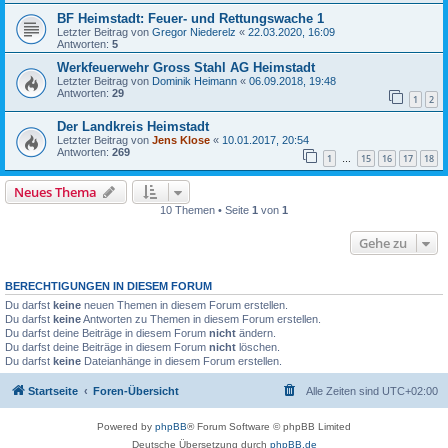
BF Heimstadt: Feuer- und Rettungswache 1
Letzter Beitrag von
Gregor Niederelz
«
22.03.2020, 16:09
Antworten:
5
Werkfeuerwehr Gross Stahl AG Heimstadt
Letzter Beitrag von
Dominik Heimann
«
06.09.2018, 19:48
Antworten:
29
1
2
Der Landkreis Heimstadt
Letzter Beitrag von
Jens Klose
«
10.01.2017, 20:54
Antworten:
269
1
15
16
17
18
…
Neues Thema
10 Themen • Seite
1
von
1
Gehe zu
BERECHTIGUNGEN IN DIESEM FORUM
Du darfst
keine
neuen Themen in diesem Forum erstellen.
Du darfst
keine
Antworten zu Themen in diesem Forum erstellen.
Du darfst deine Beiträge in diesem Forum
nicht
ändern.
Du darfst deine Beiträge in diesem Forum
nicht
löschen.
Du darfst
keine
Dateianhänge in diesem Forum erstellen.
Startseite
Foren-Übersicht
Alle Zeiten sind
UTC+02:00
Powered by
phpBB
® Forum Software © phpBB Limited
Deutsche Übersetzung durch
phpBB.de