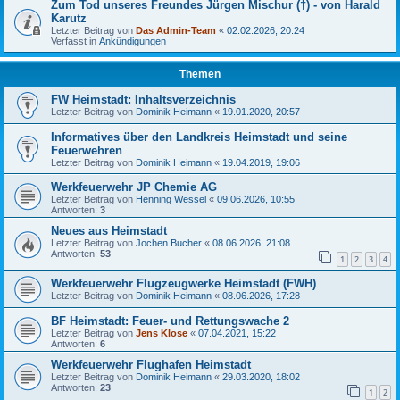
Zum Tod unseres Freundes Jürgen Mischur (†) - von Harald
Karutz
Letzter Beitrag von
Das Admin-Team
«
02.02.2026, 20:24
Verfasst in
Ankündigungen
Themen
FW Heimstadt: Inhaltsverzeichnis
Letzter Beitrag von
Dominik Heimann
«
19.01.2020, 20:57
Informatives über den Landkreis Heimstadt und seine
Feuerwehren
Letzter Beitrag von
Dominik Heimann
«
19.04.2019, 19:06
Werkfeuerwehr JP Chemie AG
Letzter Beitrag von
Henning Wessel
«
09.06.2026, 10:55
Antworten:
3
Neues aus Heimstadt
Letzter Beitrag von
Jochen Bucher
«
08.06.2026, 21:08
Antworten:
53
1
2
3
4
Werkfeuerwehr Flugzeugwerke Heimstadt (FWH)
Letzter Beitrag von
Dominik Heimann
«
08.06.2026, 17:28
BF Heimstadt: Feuer- und Rettungswache 2
Letzter Beitrag von
Jens Klose
«
07.04.2021, 15:22
Antworten:
6
Werkfeuerwehr Flughafen Heimstadt
Letzter Beitrag von
Dominik Heimann
«
29.03.2020, 18:02
Antworten:
23
1
2